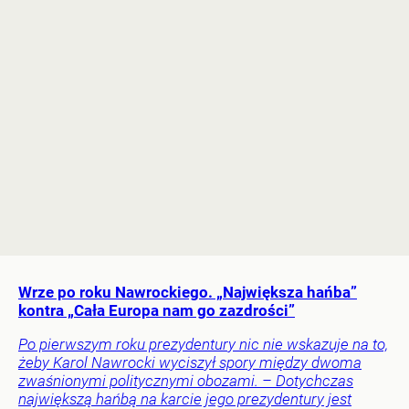
Wrze po roku Nawrockiego. „Największa hańba”
kontra „Cała Europa nam go zazdrości”
Po pierwszym roku prezydentury nic nie wskazuje na to,
żeby Karol Nawrocki wyciszył spory między dwoma
zwaśnionymi politycznymi obozami. – Dotychczas
największą hańbą na karcie jego prezydentury jest