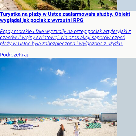
Turystka na plaży w Ustce zaalarmowała służby. Obiekt
wyglądał jak pocisk z wyrzutni RPG
Prądy morskie i fale wyrzuciły na brzeg pocisk artyleryjski z
czasów II wojny światowej. Na czas akcji saperów część
plaży w Ustce była zabezpieczona i wyłączona z użytku.
Podróże
Kraj