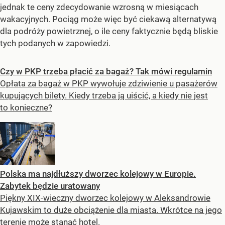
jednak te ceny zdecydowanie wzrosną w miesiącach
wakacyjnych. Pociąg może więc być ciekawą alternatywą
dla podróży powietrznej, o ile ceny faktycznie będą bliskie
tych podanych w zapowiedzi.
Czy w PKP trzeba płacić za bagaż? Tak mówi regulamin
Opłata za bagaż w PKP wywołuje zdziwienie u pasażerów
kupujących bilety. Kiedy trzeba ją uiścić, a kiedy nie jest
to konieczne?
Polska ma najdłuższy dworzec kolejowy w Europie.
Zabytek będzie uratowany
Piękny XIX-wieczny dworzec kolejowy w Aleksandrowie
Kujawskim to duże obciążenie dla miasta. Wkrótce na jego
terenie może stanąć hotel.