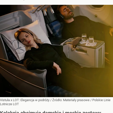
Vistula x LOT: Elegancja w podróży
/ Źródło:
Materiały prasowe
/
Polskie Linie
Lotnicze LOT
Kolekcja obejmuje damskie i męskie zestawy