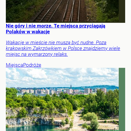
Nie góry i nie morze. Te miejsca przyciągają
Polaków w wakacje
Wakacje w mieście nie muszą być nudne. Poza
krakowskim Zakrzówkiem w Polsce znajdziemy wiele
miejsc na wymarzony relaks.
Miejsca
Podróże