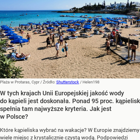
Plaża w Protaras, Cypr
/ Źródło:
Shutterstock
/
Helen198
W tych krajach Unii Europejskiej jakość wody
do kąpieli jest doskonała. Ponad 95 proc. kąpielisk
spełnia tam najwyższe kryteria. Jak jest
w Polsce?
Które kąpieliska wybrać na wakacje? W Europie znajdziemy
wiele miejsc z krystalicznie czystą wodą. Podpowiedzi