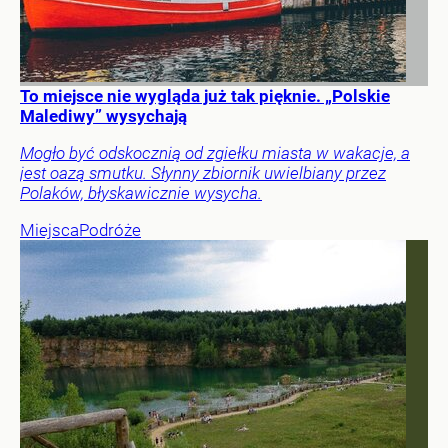
To miejsce nie wygląda już tak pięknie. „Polskie
Malediwy” wysychają
Mogło być odskocznią od zgiełku miasta w wakacje, a
jest oazą smutku. Słynny zbiornik uwielbiany przez
Polaków, błyskawicznie wysycha.
Miejsca
Podróże