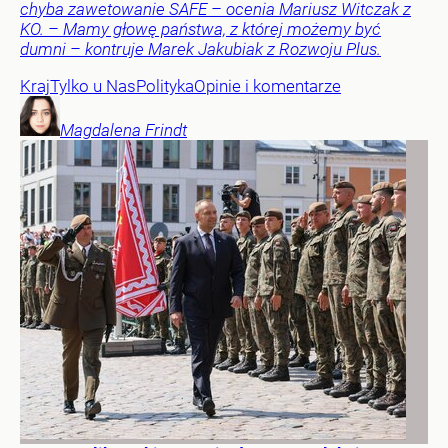
chyba zawetowanie SAFE – ocenia Mariusz Witczak z
KO. – Mamy głowę państwa, z której możemy być
dumni – kontruje Marek Jakubiak z Rozwoju Plus.
Kraj
Tylko u Nas
Polityka
Opinie i komentarze
Magdalena
Frindt