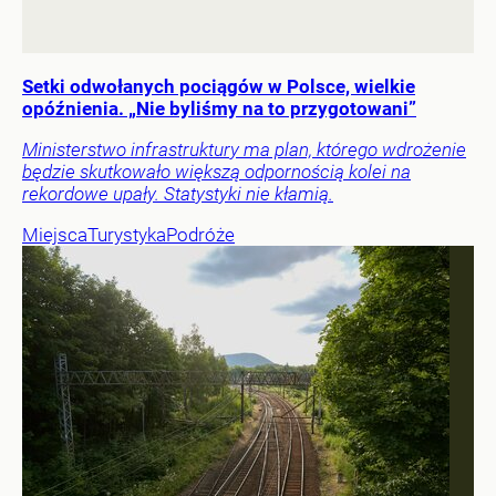
Setki odwołanych pociągów w Polsce, wielkie
opóźnienia. „Nie byliśmy na to przygotowani”
Ministerstwo infrastruktury ma plan, którego wdrożenie
będzie skutkowało większą odpornością kolei na
rekordowe upały. Statystyki nie kłamią.
Miejsca
Turystyka
Podróże