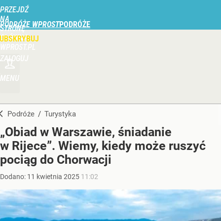
PRZEJDŹ
NA
PODRÓŻE WPROST
STRONĘ
GŁÓWNĄ
UBSKRYBUJ
WPROST.PL
ZALOGUJ
MENU
Podróże
/
Turystyka
„Obiad w Warszawie, śniadanie
w Rijece”. Wiemy, kiedy może ruszyć
pociąg do Chorwacji
Dodano:
11
kwietnia
2025
11:02