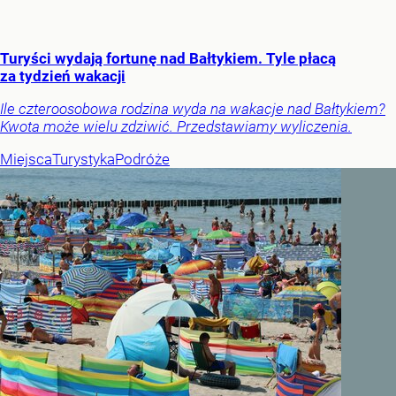
Turyści wydają fortunę nad Bałtykiem. Tyle płacą
za tydzień wakacji
Ile czteroosobowa rodzina wyda na wakacje nad Bałtykiem?
Kwota może wielu zdziwić. Przedstawiamy wyliczenia.
Miejsca
Turystyka
Podróże