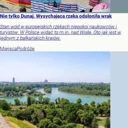
Nie tylko Dunaj. Wysychająca rzeka odsłoniła wrak
Stan wód w europejskich rzekach niepokoi naukowców i
turystów. W Polsce widać to m.in. nad Wisłą. Oto jak jest w
jednym z bałkańskich krajów.
Miejsca
Podróże