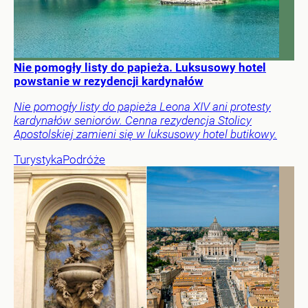
Nie pomogły listy do papieża. Luksusowy hotel
powstanie w rezydencji kardynałów
Nie pomogły listy do papieża Leona XIV ani protesty
kardynałów seniorów. Cenna rezydencja Stolicy
Apostolskiej zamieni się w luksusowy hotel butikowy.
Turystyka
Podróże