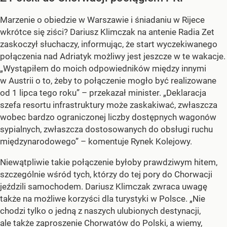
Marzenie o obiedzie w Warszawie i śniadaniu w Rijece
wkrótce się ziści? Dariusz Klimczak na antenie Radia Zet
zaskoczył słuchaczy, informując, że start wyczekiwanego
połączenia nad Adriatyk możliwy jest jeszcze w te wakacje.
„Wystąpiłem do moich odpowiedników między innymi
w Austrii o to, żeby to połączenie mogło być realizowane
od 1 lipca tego roku” – przekazał minister. „Deklaracja
szefa resortu infrastruktury może zaskakiwać, zwłaszcza
wobec bardzo ograniczonej liczby dostępnych wagonów
sypialnych, zwłaszcza dostosowanych do obsługi ruchu
międzynarodowego” – komentuje Rynek Kolejowy.
Niewątpliwie takie połączenie byłoby prawdziwym hitem,
szczególnie wśród tych, którzy do tej pory do Chorwacji
jeździli samochodem. Dariusz Klimczak zwraca uwagę
także na możliwe korzyści dla turystyki w Polsce. „Nie
chodzi tylko o jedną z naszych ulubionych destynacji,
ale także zaproszenie Chorwatów do Polski, a wiemy,