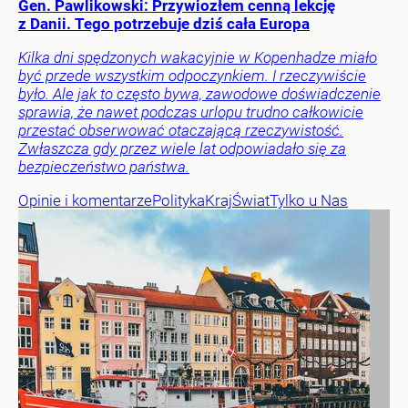
Gen. Pawlikowski: Przywiozłem cenną lekcję
z Danii. Tego potrzebuje dziś cała Europa
Kilka dni spędzonych wakacyjnie w Kopenhadze miało
być przede wszystkim odpoczynkiem. I rzeczywiście
było. Ale jak to często bywa, zawodowe doświadczenie
sprawia, że nawet podczas urlopu trudno całkowicie
przestać obserwować otaczającą rzeczywistość.
Zwłaszcza gdy przez wiele lat odpowiadało się za
bezpieczeństwo państwa.
Opinie i komentarze
Polityka
Kraj
Świat
Tylko u Nas