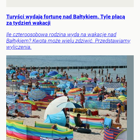
Turyści wydają fortunę nad Bałtykiem. Tyle płacą
za tydzień wakacji
Ile czteroosobowa rodzina wyda na wakacje nad
Bałtykiem? Kwota może wielu zdziwić. Przedstawiamy
wyliczenia.