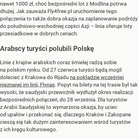
nawet 1000 zł, choć bezpośredni lot z Modlina potrwa
dłużej. Jak zauważa Fly4free.pl uruchomienie tego
połączenia to także dobra okazja na zaplanowanie podróży
do południowo-wschodniej części Azji – linia oferuje loty
przesiadkowe w dobrych cenach.
Arabscy turyści polubili Polskę
Linie z krajów arabskich coraz śmielej radzą sobie
na polskim rynku. Od 27 czerwca turyści będą mogli
dolecieć z Krakowa do Rijadu
na pokładzie wcześniej
nieznanej im linii, Flynas
. Popyt na bilety na tej trasie był tak
wysoki, że saudyjski przewoźnik wydłużył okres realizacji
bezpośrednich połączeń, do 28 września. Dla turystów
z Arabii Saudyjskiej to wymarzona okazja, by uciec
od upałów i przekonać się, dlaczego Kraków i Zakopane
cieszą się tak dużym zainteresowaniem wśród turystów
z ich kręgu kulturowego.