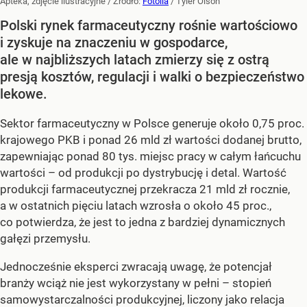
Apteka, zdjęcie ilustracyjne
/ Źródło:
Fotolia
/
Tyler Olson
Polski rynek farmaceutyczny rośnie wartościowo
i zyskuje na znaczeniu w gospodarce,
ale w najbliższych latach zmierzy się z ostrą
presją kosztów, regulacji i walki o bezpieczeństwo
lekowe.
Sektor farmaceutyczny w Polsce generuje około 0,75 proc.
krajowego PKB i ponad 26 mld zł wartości dodanej brutto,
zapewniając ponad 80 tys. miejsc pracy w całym łańcuchu
wartości – od produkcji po dystrybucję i detal. Wartość
produkcji farmaceutycznej przekracza 21 mld zł rocznie,
a w ostatnich pięciu latach wzrosła o około 45 proc.,
co potwierdza, że jest to jedna z bardziej dynamicznych
gałęzi przemysłu.
Jednocześnie eksperci zwracają uwagę, że potencjał
branży wciąż nie jest wykorzystany w pełni – stopień
samowystarczalności produkcyjnej, liczony jako relacja