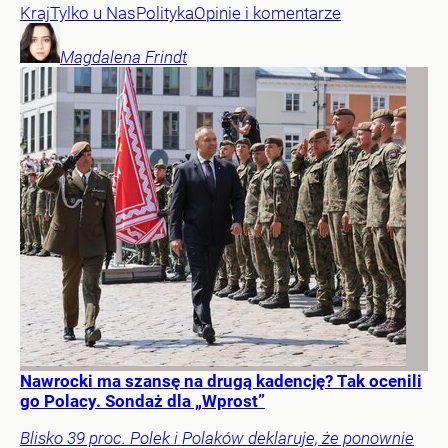
Kraj
Tylko u Nas
Polityka
Opinie i komentarze
Magdalena
Frindt
Nawrocki ma szansę na drugą kadencję? Tak ocenili
go Polacy. Sondaż dla „Wprost”
Blisko 39 proc. Polek i Polaków deklaruje, że ponownie