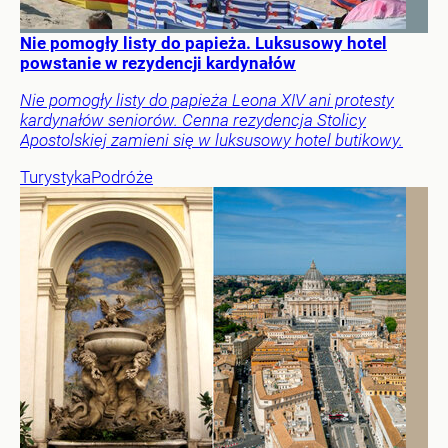
Nie pomogły listy do papieża. Luksusowy hotel
powstanie w rezydencji kardynałów
Nie pomogły listy do papieża Leona XIV ani protesty
kardynałów seniorów. Cenna rezydencja Stolicy
Apostolskiej zamieni się w luksusowy hotel butikowy.
Turystyka
Podróże