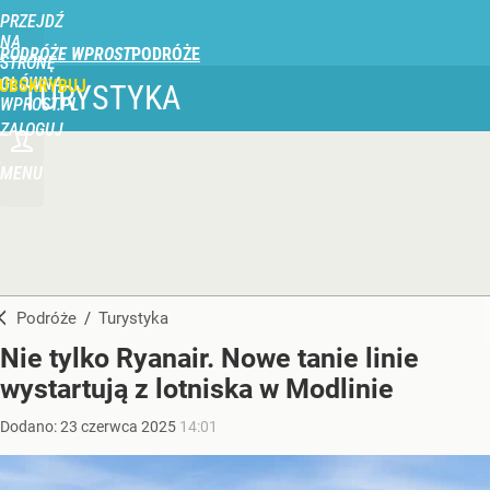
PRZEJDŹ
NA
PODRÓŻE WPROST
STRONĘ
GŁÓWNĄ
UBSKRYBUJ
TURYSTYKA
WPROST.PL
ZALOGUJ
MENU
Podróże
/
Turystyka
Nie tylko Ryanair. Nowe tanie linie
wystartują z lotniska w Modlinie
Dodano:
23
czerwca
2025
14:01