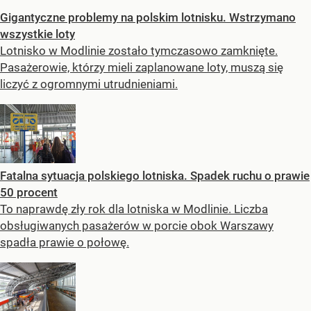
Gigantyczne problemy na polskim lotnisku. Wstrzymano
wszystkie loty
Lotnisko w Modlinie zostało tymczasowo zamknięte.
Pasażerowie, którzy mieli zaplanowane loty, muszą się
liczyć z ogromnymi utrudnieniami.
Fatalna sytuacja polskiego lotniska. Spadek ruchu o prawie
50 procent
To naprawdę zły rok dla lotniska w Modlinie. Liczba
obsługiwanych pasażerów w porcie obok Warszawy
spadła prawie o połowę.