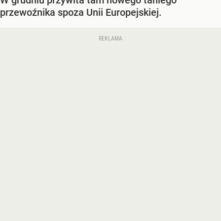
W grudniu przywita tam nowego taniego
przewoźnika spoza Unii Europejskiej.