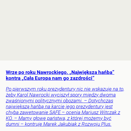
Wrze po roku Nawrockiego. „Największa hańba”
kontra „Cała Europa nam go zazdrości”
Po pierwszym roku prezydentury nic nie wskazuje na to,
żeby Karol Nawrocki wyciszył spory między dwoma
zwaśnionymi politycznymi obozami. – Dotychczas
największą hańbą na karcie jego prezydentury jest
chyba zawetowanie SAFE – ocenia Mariusz Witczak z
KO. – Mamy głowę państwa, z której możemy być
dumni – kontruje Marek Jakubiak z Rozwoju Plus.