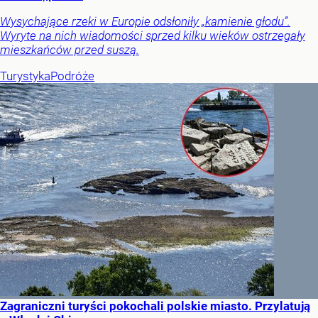
Wysychające rzeki w Europie odsłoniły „kamienie głodu”.
Wyryte na nich wiadomości sprzed kilku wieków ostrzegały
mieszkańców przed suszą.
Turystyka
Podróże
Zagraniczni turyści pokochali polskie miasto. Przylatują