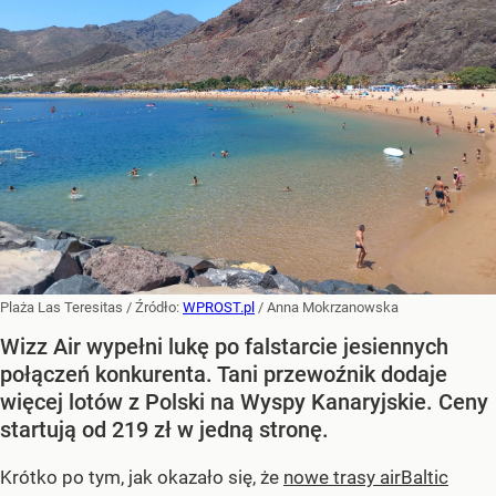
Plaża Las Teresitas
/ Źródło:
WPROST.pl
/
Anna Mokrzanowska
Wizz Air wypełni lukę po falstarcie jesiennych
połączeń konkurenta. Tani przewoźnik dodaje
więcej lotów z Polski na Wyspy Kanaryjskie. Ceny
startują od 219 zł w jedną stronę.
Krótko po tym, jak okazało się, że
nowe trasy airBaltic