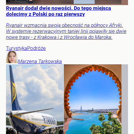
Ryanair dodał dwie nowości. Do tego miejsca
dolecimy z Polski po raz pierwszy
Ryanair wzmacnia swoją obecność na północy Afryki.
W systemie rezerwacyjnym taniej linii pojawiły się dwie
nowe trasy - z Krakowa i z Wrocławia do Maroka.
Turystyka
Podróże
Marzena
Tarkowska