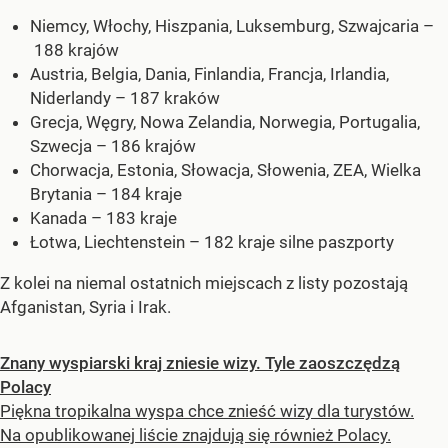
Niemcy, Włochy, Hiszpania, Luksemburg, Szwajcaria –
188 krajów
Austria, Belgia, Dania, Finlandia, Francja, Irlandia,
Niderlandy – 187 kraków
Grecja, Węgry, Nowa Zelandia, Norwegia, Portugalia,
Szwecja – 186 krajów
Chorwacja, Estonia, Słowacja, Słowenia, ZEA, Wielka
Brytania – 184 kraje
Kanada – 183 kraje
Łotwa, Liechtenstein – 182 kraje silne paszporty
Z kolei na niemal ostatnich miejscach z listy pozostają
Afganistan, Syria i Irak.
Znany wyspiarski kraj zniesie wizy. Tyle zaoszczędzą
Polacy
Piękna tropikalna wyspa chce znieść wizy dla turystów.
Na opublikowanej liście znajdują się również Polacy.