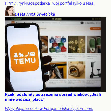
Firmy i rynki
Gospodarka
Twój portfel
Tylko u Nas
Beata Anna
Święcicka
Rzeki odsłoniły ostrzeżenia sprzed wieków. „Jeśli
mnie widzisz, płacz”
Wysychające rzeki w Europie odsłoniły „kamienie