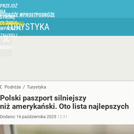
PRZEJDŹ
NA
PODRÓŻE WPROST
STRONĘ
GŁÓWNĄ
UBSKRYBUJ
TURYSTYKA
WPROST.PL
ZALOGUJ
MENU
Podróże
/
Turystyka
Polski paszport silniejszy
niż amerykański. Oto lista najlepszych
Dodano:
16
października
2025
12:31