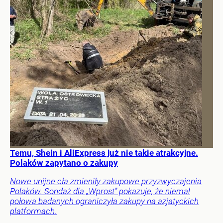
Temu, Shein i AliExpress już nie takie atrakcyjne.
Polaków zapytano o zakupy
Nowe unijne cła zmieniły zakupowe przyzwyczajenia
Polaków. Sondaż dla „Wprost” pokazuje, że niemal
połowa badanych ograniczyła zakupy na azjatyckich
platformach.