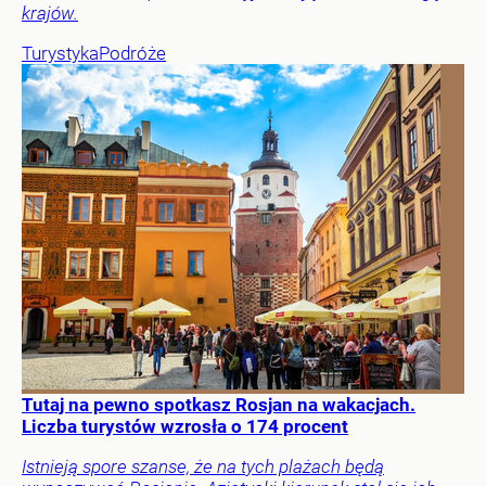
krajów.
Turystyka
Podróże
Tutaj na pewno spotkasz Rosjan na wakacjach.
Liczba turystów wzrosła o 174 procent
Istnieją spore szanse, że na tych plażach będą