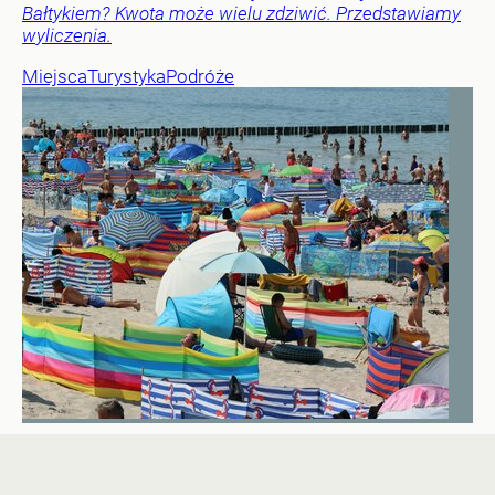
Bałtykiem? Kwota może wielu zdziwić. Przedstawiamy
wyliczenia.
Miejsca
Turystyka
Podróże