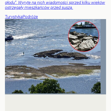
głodu”. Wyryte na nich wiadomości sprzed kilku wieków
ostrzegały mieszkańców przed suszą.
Turystyka
Podróże