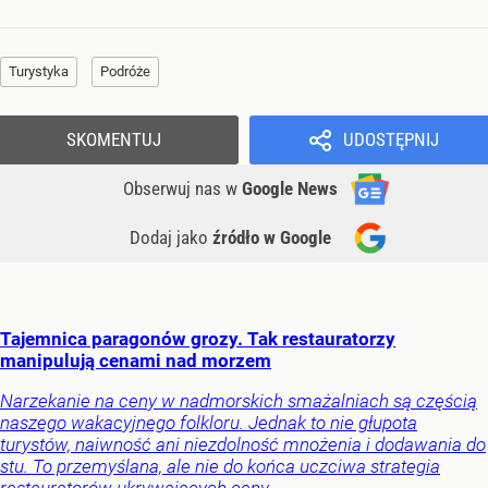
Turystyka
Podróże
SKOMENTUJ
UDOSTĘPNIJ
Obserwuj nas
w
Google News
Dodaj jako
źródło w Google
Tajemnica paragonów grozy. Tak restauratorzy
manipulują cenami nad morzem
Narzekanie na ceny w nadmorskich smażalniach są częścią
naszego wakacyjnego folkloru. Jednak to nie głupota
turystów, naiwność ani niezdolność mnożenia i dodawania do
stu. To przemyślana, ale nie do końca uczciwa strategia