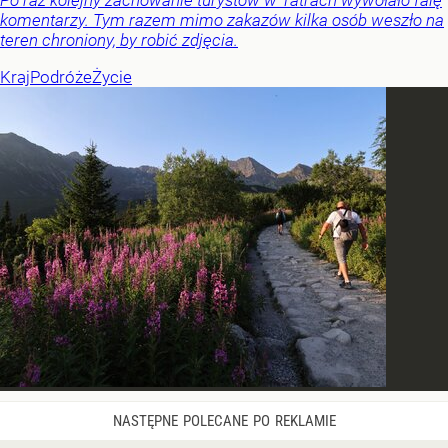
Po raz kolejny zachowanie turystów w Tatrach wywołało falę
komentarzy. Tym razem mimo zakazów kilka osób weszło na
teren chroniony, by robić zdjęcia.
Kraj
Podróże
Życie