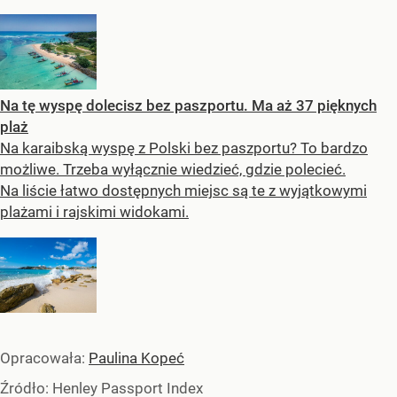
Na tę wyspę dolecisz bez paszportu. Ma aż 37 pięknych
plaż
Na karaibską wyspę z Polski bez paszportu? To bardzo
możliwe. Trzeba wyłącznie wiedzieć, gdzie polecieć.
Na liście łatwo dostępnych miejsc są te z wyjątkowymi
plażami i rajskimi widokami.
Opracowała:
Paulina Kopeć
Źródło:
Henley Passport Index