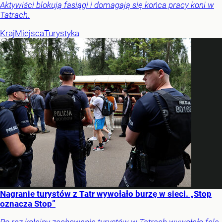
Aktywiści blokują fasiągi i domagają się końca pracy koni w
Tatrach.
Kraj
Miejsca
Turystyka
Nagranie turystów z Tatr wywołało burzę w sieci. „Stop
oznacza Stop”