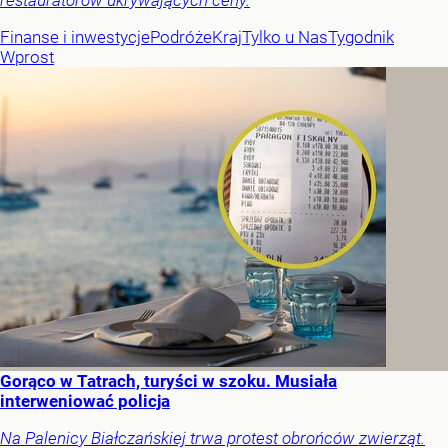
restauratorów ukrywających ceny.
Finanse i inwestycje
Podróże
Kraj
Tylko u Nas
Tygodnik
Wprost
Gorąco w Tatrach, turyści w szoku. Musiała
interweniować policja
Na Palenicy Białczańskiej trwa protest obrońców zwierząt.