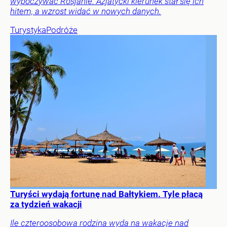
wypoczywać Rosjanie. Azjatycki kierunek stał się ich
hitem, a wzrost widać w nowych danych.
Turystyka
Podróże
Turyści wydają fortunę nad Bałtykiem. Tyle płacą
za tydzień wakacji
Ile czteroosobowa rodzina wyda na wakacje nad