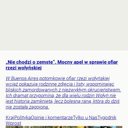
„Nie chodzi o zemstę”. Mocny apel w sprawie ofiar
rzezi wołyńskiej
W Buenos Aires potomkowie ofiar rzezi wołyńskiej
wciąż pokazują rodzinne zdjęcia i listy, wspominając
bliskich zamordowanych z niezwykłym okrucieństwem.
Ich dramat przypomina, że dla wielu rodzin Wołyń nie
jest historią zamkniętą, lecz bolesną raną, która do dziś
nie została zagojona.
Kraj
Polityka
Opinie i komentarze
Tylko u Nas
Tygodnik
Wprost