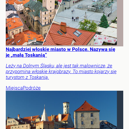
Najbardziej włoskie miasto w Polsce. Nazywa się
je „małą Toskanią”
Leży na Dolnym Śląsku, ale jest tak malownicze, że
przypomina włoskie krajobrazy. To miasto kojarzy się
turystom z Toskanią.
Miejsca
Podróże