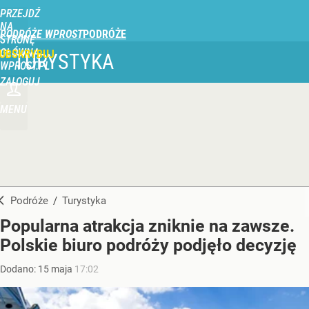
PRZEJDŹ
NA
PODRÓŻE WPROST
STRONĘ
GŁÓWNĄ
UBSKRYBUJ
TURYSTYKA
WPROST.PL
ZALOGUJ
MENU
Podróże
/
Turystyka
Popularna atrakcja zniknie na zawsze.
Polskie biuro podróży podjęło decyzję
Dodano:
15
maja
17:02