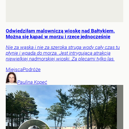
Odwiedziłam malowniczą wioskę nad Bałtykiem.
Można się kąpać w morzu i rzece jednocześnie
Nie za wąska i nie za szeroka struga wody cały czas tu
płynie i wpada do morza. Jest intrygującą atrakcją
niewielkiej nadmorskiej wioski. Za plecami tylko las.
Miejsca
Podróże
Paulina
Kopeć