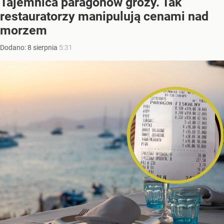
Tajemnica paragonów grozy. Tak
restauratorzy manipulują cenami nad
morzem
Dodano:
8
sierpnia
5:31