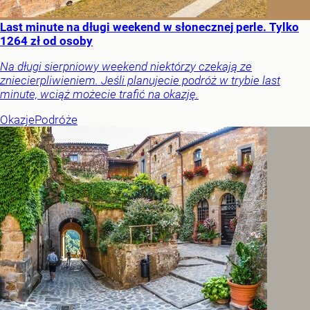
Last minute na długi weekend w słonecznej perle. Tylko
1264 zł od osoby
Na długi sierpniowy weekend niektórzy czekają ze
zniecierpliwieniem. Jeśli planujecie podróż w trybie last
minute, wciąż możecie trafić na okazję.
Okazje
Podróże