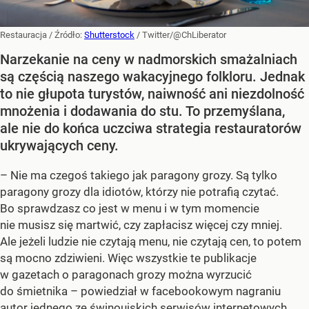
Restauracja
/ Źródło:
Shutterstock
/
Twitter/@ChLiberator
Narzekanie na ceny w nadmorskich smażalniach
są częścią naszego wakacyjnego folkloru. Jednak
to nie głupota turystów, naiwność ani niezdolność
mnożenia i dodawania do stu. To przemyślana,
ale nie do końca uczciwa strategia restauratorów
ukrywających ceny.
– Nie ma czegoś takiego jak paragony grozy. Są tylko
paragony grozy dla idiotów, którzy nie potrafią czytać.
Bo sprawdzasz co jest w menu i w tym momencie
nie musisz się martwić, czy zapłacisz więcej czy mniej.
Ale jeżeli ludzie nie czytają menu, nie czytają cen, to potem
są mocno zdziwieni. Więc wszystkie te publikacje
w gazetach o paragonach grozy można wyrzucić
do śmietnika – powiedział w facebookowym nagraniu
autor jednego ze świnoujskich serwisów internetowych.