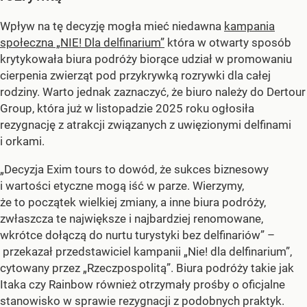
Wpływ na tę decyzję mogła mieć niedawna
kampania
społeczna „NIE! Dla delfinarium”
która w otwarty sposób
krytykowała biura podróży biorące udział w promowaniu
cierpenia zwierząt pod przykrywką rozrywki dla całej
rodziny. Warto jednak zaznaczyć, że biuro należy do Dertour
Group, która już w listopadzie 2025 roku ogłosiła
rezygnację z atrakcji związanych z uwięzionymi delfinami
i orkami.
„Decyzja Exim tours to dowód, że sukces biznesowy
i wartości etyczne mogą iść w parze. Wierzymy,
że to początek wielkiej zmiany, a inne biura podróży,
zwłaszcza te największe i najbardziej renomowane,
wkrótce dołączą do nurtu turystyki bez delfinariów” –
przekazał przedstawiciel kampanii „Nie! dla delfinarium”,
cytowany przez „Rzeczpospolitą”. Biura podróży takie jak
Itaka czy Rainbow również otrzymały prośby o oficjalne
stanowisko w sprawie rezygnacji z podobnych praktyk.