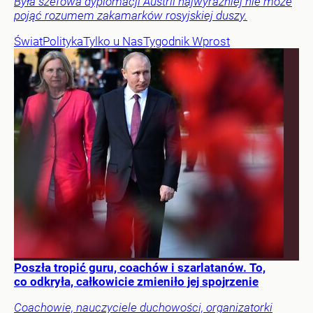
Była szefowa dyplomacji Austrii najwyraźniej nie może
pojąć rozumem zakamarków rosyjskiej duszy.
Świat
Polityka
Tylko u Nas
Tygodnik Wprost
Poszła tropić guru, coachów i szarlatanów. To,
co odkryła, całkowicie zmieniło jej spojrzenie
Coachowie, nauczyciele duchowości, organizatorki