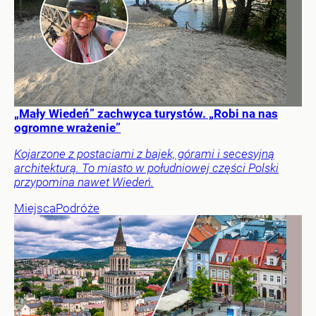
„Mały Wiedeń” zachwyca turystów. „Robi na nas
ogromne wrażenie”
Kojarzone z postaciami z bajek, górami i secesyjną
architekturą. To miasto w południowej części Polski
przypomina nawet Wiedeń.
Miejsca
Podróże