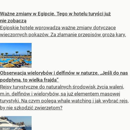
Ważne zmiany w Egipcie. Tego w hotelu turyści już
nie zobaczą
Egipskie hotele wprowadzą ważne zmiany dotyczące
wieczornych pokazów. Za złamanie przepisów grożą kary.
Obserwacja wielorybów i delfinów w naturze. „Jeśli do nas
podpłyną, to wielka frajda”
Rejsy turystyczne do naturalnych środowisk życia waleni,
m.in. delfinów i wielorybów, są już elementem masowej
turystyki. Na czym polega whale watching i jak wybrać rejs,
by nie szkodzić zwierzętom?