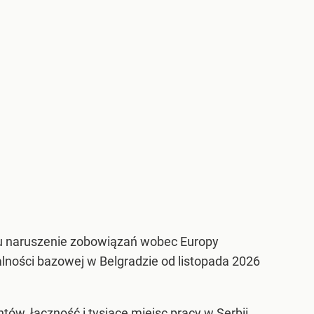
elu naruszenie zobowiązań wobec Europy
alności bazowej w Belgradzie od listopada 2026
w, łączność i tysiące miejsc pracy w Serbii,