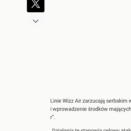
Linie Wizz Air zarzucają serbskim
i wprowadzenie środków mających n
r”.
„Działania te stanowią celowy ata