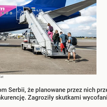
Cat
om Serbii, że planowane przez nich p
urencję. Zagroziły skutkami wycofania