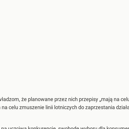
 władzom, że planowane przez nich przepisy „mają na c
a celu zmuszenie linii lotniczych do zaprzestania dział
k na uczciwą konkurencję, swobodę wyboru dla konsumentó