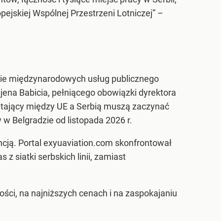
jskiej Wspólnej Przestrzeni Lotniczej” –
nie międzynarodowych usług publicznego
njena Babicia, pełniącego obowiązki dyrektora
 latający między UE a Serbią muszą zaczynać
 w Belgradzie od listopada 2026 r.
ncją. Portal exyuaviation.com skonfrontował
 z siatki serbskich linii, zamiast
ści, na najniższych cenach i na zaspokajaniu