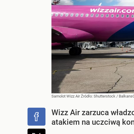
Samolot Wizz Air
Źródło:
Shutterstock
/
Balkans
Wizz Air zarzuca władz
atakiem na uczciwą konk