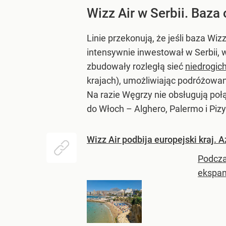
Wizz Air w Serbii. Baza
Linie przekonują, że jeśli baza Wi
intensywnie inwestował w Serbii, 
zbudowały rozległą sieć
niedrogic
krajach), umożliwiając podróżowa
Na razie Węgrzy nie obsługują połą
do Włoch – Alghero, Palermo i Pizy
Wizz Air podbija europejski kraj. 
Podcza
ekspan