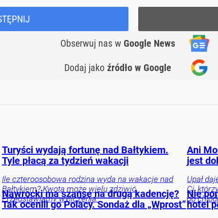
STĘPNIJ
Obserwuj nas
w
Google News
Dodaj jako
źródło w Google
Turyści wydają fortunę nad Bałtykiem.
Ani Mo
Tyle płacą za tydzień wakacji
jest d
Ile czteroosobowa rodzina wyda na wakacje nad
Upał daj
Bałtykiem? Kwota może wielu zdziwić.
Ci, któr
Nawrocki ma szansę na drugą kadencję?
Nie po
Przedstawiamy wyliczenia.
do chłod
Tak ocenili go Polacy. Sondaż dla „Wprost”
hotel 