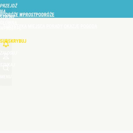
PRZEJDŹ
Udostępnij
0
Skomentuj
NA
PODRÓŻE WPROST
STRONĘ
GŁÓWNĄ
TURYSTYKA
MIEJSCA
PORADY
OKAZJE
POGODA
WPROST.PL
SUBSKRYBUJ
ZALOGUJ
SZUKAJ
MENU