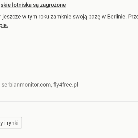
jskie lotniska są zagrożone
r jeszcze w tym roku zamknie swoją bazę w Berlinie. Pr
pie.
 serbianmonitor.com, fly4free.pl
y i rynki