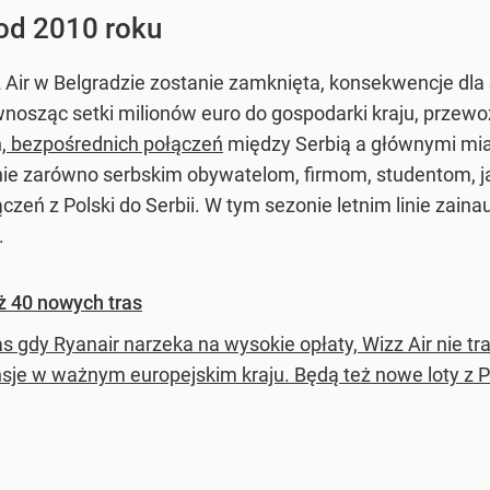
 od 2010 roku
zz Air w Belgradzie zostanie zamknięta, konsekwencje dla
wnosząc setki milionów euro do gospodarki kraju, przew
h, bezpośrednich połączeń
między Serbią a głównymi mias
nie zarówno serbskim obywatelom, firmom, studentom, ja
czeń z Polski do Serbii. W tym sezonie letnim linie zai
.
Aż 40 nowych tras
s gdy Ryanair narzeka na wysokie opłaty, Wizz Air nie tr
sje w ważnym europejskim kraju. Będą też nowe loty z Po