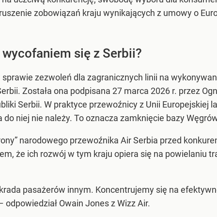
uszenie zobowiązań kraju wynikających z umowy o Europe
 wycofaniem się z Serbii?
 sprawie zezwoleń dla zagranicznych linii na wykonywa
Serbii. Została ona podpisana 27 marca 2026 r. przez Og
liki Serbii. W praktyce przewoźnicy z Unii Europejskiej
bia do niej nie należy. To oznacza zamknięcie bazy Węgrów
hrony” narodowego przewoźnika Air Serbia przed konkure
tem, że ich rozwój w tym kraju opiera się na powielaniu tras
odkrada pasażerów innym. Koncentrujemy się na efektywno
– odpowiedział Owain Jones z Wizz Air.