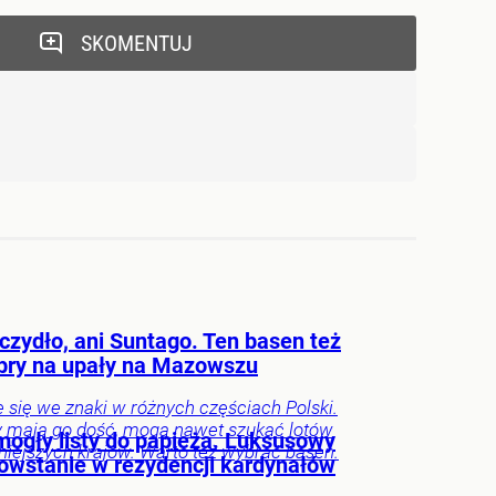
SKOMENTUJ
czydło, ani Suntago. Ten basen też
obry na upały na Mazowszu
e się we znaki w różnych częściach Polski.
zy mają go dość, mogą nawet szukać lotów
mogły listy do papieża. Luksusowy
niejszych krajów. Warto też wybrać basen.
powstanie w rezydencji kardynałów