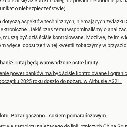
znaleźli się aż 300 km dalej, niż powinni. Podobnie jak na
nikat o niebezpieczeństwie).
h dotyczą aspektów technicznych, niemających związku 
ektroniczne. Jakiś czas temu wspominaliśmy o analizach
ie, muszą być dziś ściśle kontrolowane. Możliwe, że im 
ym więcej obostrzeń w tej kwestii zobaczymy w przyszło
bank? Tutaj będą wprowadzone ostre limity
nie power banków ma być ściśle kontrolowane i ogranic
 początku 2025 roku doszło do pożaru w Airbusie A321.
olotu. Pożar gaszono...sokiem pomarańczowym
owie samolotu należącego do linii lotniczych China South