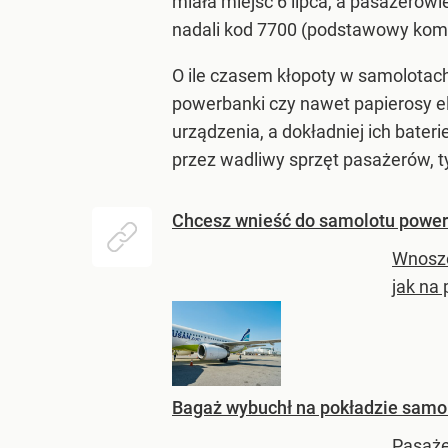
miała miejsc 6 lipca, a pasażerowie 
nadali kod 7700 (podstawowy komu
O ile czasem kłopoty w samolotac
powerbanki czy nawet papierosy el
urządzenia, a dokładniej ich bater
przez wadliwy sprzęt pasażerów, t
Chcesz wnieść do samolotu power
Wnosze
jak na
Bagaż wybuchł na pokładzie sam
Pasażer