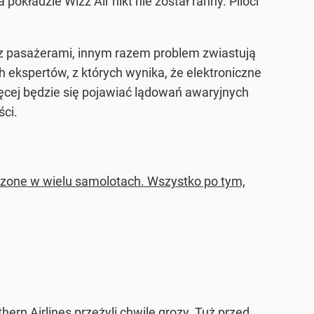
 pokładzie Wizz Air nikt nie został ranny. Piloci
z pasażerami, innym razem problem zwiastują
 ekspertów, z których wynika, że elektroniczne
więcej będzie się pojawiać lądowań awaryjnych
ści.
zone w wielu samolotach. Wszystko po tym,
ern Airlines przeżyli chwile grozy. Tuż przed