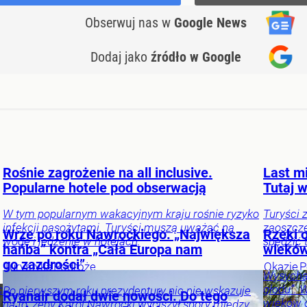
Obserwuj nas
w
Google News
Dodaj jako
źródło w Google
Rośnie zagrożenie na all inclusive.
Last m
Popularne hotele pod obserwacją
Tutaj 
W tym popularnym wakacyjnym kraju rośnie ryzyko
Turyści 
infekcji pasożytami. Turyści muszą uważać na
zaoszczę
Wrze po roku Nawrockiego. „Największa
Rzeki o
wodę i jedzenie w hotelach.
spędzić 
hańba” kontra „Cała Europa nam
wieków.
go zazdrości”
Turystyka
Podróże
Okazje
P
Wysychaj
c
głodu”. 
Po pierwszym roku prezydentury nic nie wskazuje
Ryanair dodał dwie nowości. Do tego
wieków o
na to, żeby Karol Nawrocki wyciszył spory między