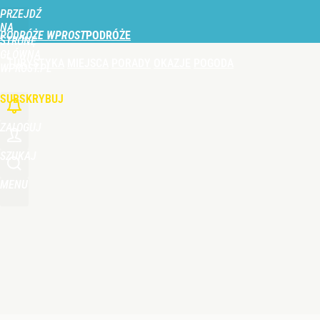
PRZEJDŹ
Udostępnij
0
Skomentuj
NA
PODRÓŻE WPROST
STRONĘ
GŁÓWNĄ
TURYSTYKA
MIEJSCA
PORADY
OKAZJE
POGODA
Duże utrudnienia przez wulkan Etna. Samoloty zos
WPROST.PL
SUBSKRYBUJ
dodaj
ZALOGUJ
Farmacja: wzrost pod presją. co czeka branżę do 
SZUKAJ
MENU
1
Rośnie zagrożenie na all inclusive. Popularne hot
dodaj