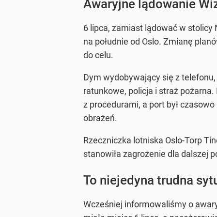
Awaryjne lądowanie Wiz
6 lipca, zamiast lądować w stolicy
na południe od Oslo. Zmianę planó
do celu.
Dym wydobywający się z telefonu, 
ratunkowe, policja i straż pożar
z procedurami, a port był czasowo 
obrażeń.
Rzeczniczka lotniska Oslo-Torp Tin
stanowiła zagrożenie dla dalszej p
To niejedyna trudna syt
Wcześniej informowaliśmy o
awary