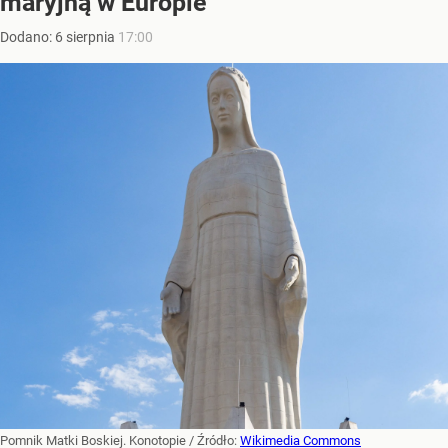
maryjną w Europie
Dodano:
6
sierpnia
17:00
Pomnik Matki Boskiej. Konotopie
/ Źródło:
Wikimedia Commons