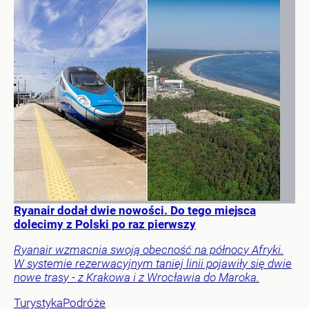
Ryanair dodał dwie nowości. Do tego miejsca
dolecimy z Polski po raz pierwszy
Ryanair wzmacnia swoją obecność na północy Afryki.
W systemie rezerwacyjnym taniej linii pojawiły się dwie
nowe trasy - z Krakowa i z Wrocławia do Maroka.
Turystyka
Podróże