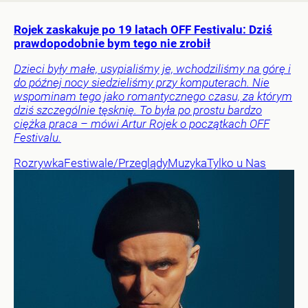
Rojek zaskakuje po 19 latach OFF Festivalu: Dziś
prawdopodobnie bym tego nie zrobił
Dzieci były małe, usypialiśmy je, wchodziliśmy na górę i
do późnej nocy siedzieliśmy przy komputerach. Nie
wspominam tego jako romantycznego czasu, za którym
dziś szczególnie tęsknię. To była po prostu bardzo
ciężka praca – mówi Artur Rojek o początkach OFF
Festivalu.
Rozrywka
Festiwale/Przeglądy
Muzyka
Tylko u Nas