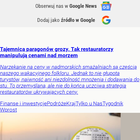
Obserwuj nas
w
Google News
Dodaj jako
źródło w Google
Tajemnica paragonów grozy. Tak restauratorzy
manipulują cenami nad morzem
Narzekanie na ceny w nadmorskich smażalniach są częścią
naszego wakacyjnego folkloru. Jednak to nie głupota
turystów, naiwność ani niezdolność mnożenia i dodawania do
stu. To przemyślana, ale nie do końca uczciwa strategia
restauratorów ukrywających ceny.
Finanse i inwestycje
Podróże
Kraj
Tylko u Nas
Tygodnik
Wprost