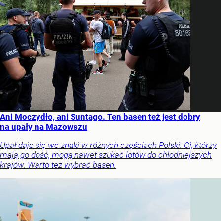
Ani Moczydło, ani Suntago. Ten basen też jest dobry
na upały na Mazowszu
Upał daje się we znaki w różnych częściach Polski. Ci, którzy
mają go dość, mogą nawet szukać lotów do chłodniejszych
krajów. Warto też wybrać basen.