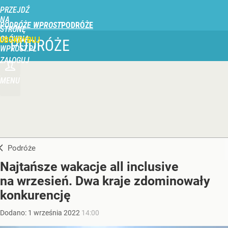
PRZEJDŹ
NA
PODRÓŻE WPROST
STRONĘ
GŁÓWNĄ
UBSKRYBUJ
PODRÓŻE
WPROST.PL
ZALOGUJ
MENU
Podróże
Najtańsze wakacje all inclusive
na wrzesień. Dwa kraje zdominowały
konkurencję
Dodano:
1
września
2022
14:00