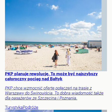
PKP planuje rewolucję. To może być najszybszy
całoroczny pociąg nad Bałtyk
PKP chce wzmocnić ofertę połączeń na trasie z
Warszawy do Świnoujścia. To dobra wiadomość także
dla pasażerów ze Szczecina i Poznania.
Turystyka
Podróże