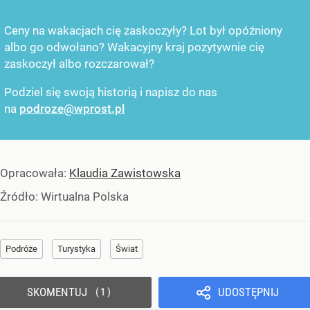
Ceny na wakacjach cię zaskoczyły? Lot był opóźniony
albo go odwołano? Wakacyjny kraj pozytywnie cię
zaskoczył albo rozczarował?
Podziel się swoją historią i napisz do nas
na
podroze@wprost.pl
Opracowała:
Klaudia Zawistowska
Źródło:
Wirtualna Polska
Podróże
Turystyka
Świat
SKOMENTUJ
UDOSTĘPNIJ
1