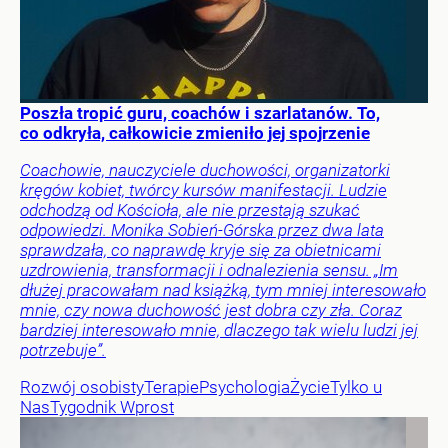
Poszła tropić guru, coachów i szarlatanów. To,
co odkryła, całkowicie zmieniło jej spojrzenie
Coachowie, nauczyciele duchowości, organizatorki
kręgów kobiet, twórcy kursów manifestacji. Ludzie
odchodzą od Kościoła, ale nie przestają szukać
odpowiedzi. Monika Sobień-Górska przez dwa lata
sprawdzała, co naprawdę kryje się za obietnicami
uzdrowienia, transformacji i odnalezienia sensu. „Im
dłużej pracowałam nad książką, tym mniej interesowało
mnie, czy nowa duchowość jest dobra czy zła. Coraz
bardziej interesowało mnie, dlaczego tak wielu ludzi jej
potrzebuje”.
Rozwój osobisty
Terapie
Psychologia
Życie
Tylko u
Nas
Tygodnik Wprost