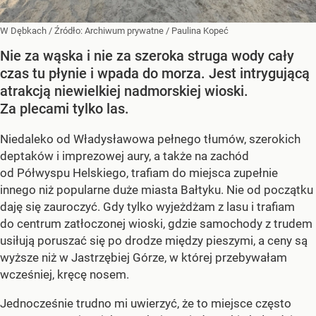
W Dębkach
/ Źródło:
Archiwum prywatne
/
Paulina Kopeć
Nie za wąska i nie za szeroka struga wody cały
czas tu płynie i wpada do morza. Jest intrygującą
atrakcją niewielkiej nadmorskiej wioski.
Za plecami tylko las.
Niedaleko od Władysławowa pełnego tłumów, szerokich
deptaków i imprezowej aury, a także na zachód
od Półwyspu Helskiego, trafiam do miejsca zupełnie
innego niż popularne duże miasta Bałtyku. Nie od początku
daję się zauroczyć. Gdy tylko wyjeżdżam z lasu i trafiam
do centrum zatłoczonej wioski, gdzie samochody z trudem
usiłują poruszać się po drodze między pieszymi, a ceny są
wyższe niż w Jastrzębiej Górze, w której przebywałam
wcześniej, kręcę nosem.
Jednocześnie trudno mi uwierzyć, że to miejsce często