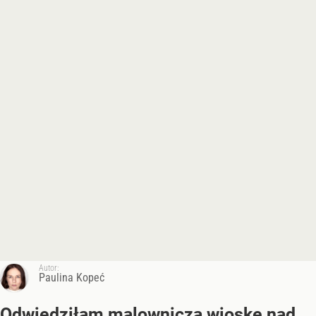
Autor:
Paulina Kopeć
Odwiedziłam malowniczą wioskę nad