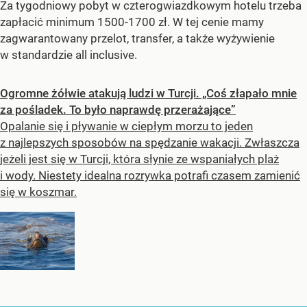
Za tygodniowy pobyt w czterogwiazdkowym hotelu trzeba
zapłacić minimum 1500-1700 zł. W tej cenie mamy
zagwarantowany przelot, transfer, a także wyżywienie
w standardzie all inclusive.
Ogromne żółwie atakują ludzi w Turcji. „Coś złapało mnie
za pośladek. To było naprawdę przerażające”
Opalanie się i pływanie w ciepłym morzu to jeden
z najlepszych sposobów na spędzanie wakacji. Zwłaszcza
jeżeli jest się w Turcji, która słynie ze wspaniałych plaż
i wody. Niestety idealna rozrywka potrafi czasem zamienić
się w koszmar.