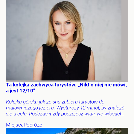
Ta kolejka zachwyca turystów. „Nikt o niej nie mówi,
a jest 12/10”
Kolejka górska jak ze snu zabiera turystów do
malowniczego jeziora. Wystarczy 12 minut, by znaleźć
się u celu. Podczas jazdy poczujesz wiatr we włosach.
Miejsca
Podróże