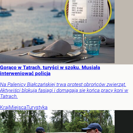
Gorąco w Tatrach, turyści w szoku. Musiała
interweniować policja
Na Palenicy Białczańskiej trwa protest obrońców zwierząt.
Aktywiści blokują fasiągi i domagają się końca pracy koni w
Tatrach.
Kraj
Miejsca
Turystyka