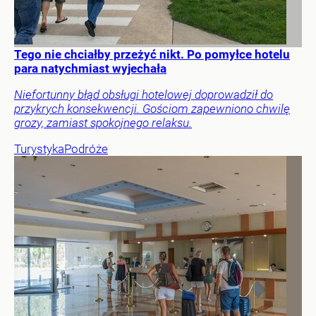
Tego nie chciałby przeżyć nikt. Po pomyłce hotelu
para natychmiast wyjechała
Niefortunny błąd obsługi hotelowej doprowadził do
przykrych konsekwencji. Gościom zapewniono chwilę
grozy, zamiast spokojnego relaksu.
Turystyka
Podróże