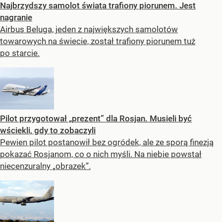
Najbrzydszy samolot świata trafiony piorunem. Jest
nagranie
Airbus Beluga, jeden z największych samolotów
towarowych na świecie, został trafiony piorunem tuż
po starcie.
Pilot przygotował „prezent” dla Rosjan. Musieli być
wściekli, gdy to zobaczyli
Pewien pilot postanowił bez ogródek, ale ze sporą finezją
pokazać Rosjanom, co o nich myśli. Na niebie powstał
niecenzuralny „obrazek”.