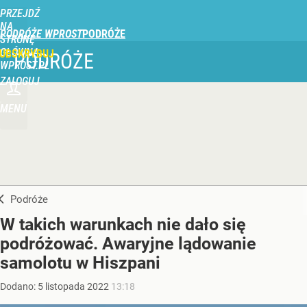
PRZEJDŹ
NA
PODRÓŻE WPROST
STRONĘ
GŁÓWNĄ
UBSKRYBUJ
PODRÓŻE
WPROST.PL
ZALOGUJ
MENU
Podróże
W takich warunkach nie dało się
podróżować. Awaryjne lądowanie
samolotu w Hiszpani
Dodano:
5
listopada
2022
13:18