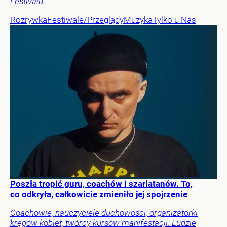
Festivalu.
Rozrywka
Festiwale/Przeglądy
Muzyka
Tylko u Nas
Poszła tropić guru, coachów i szarlatanów. To,
co odkryła, całkowicie zmieniło jej spojrzenie
Coachowie, nauczyciele duchowości, organizatorki
kręgów kobiet, twórcy kursów manifestacji. Ludzie