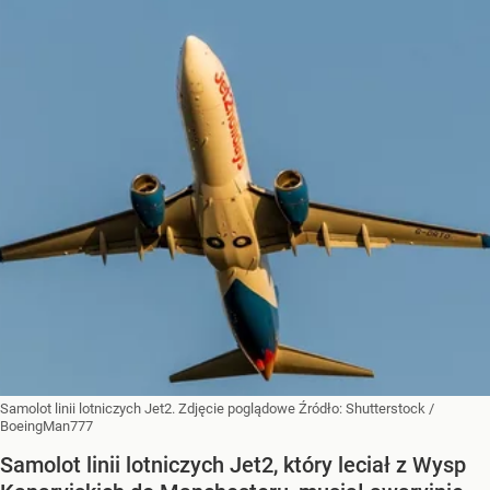
Samolot linii lotniczych Jet2. Zdjęcie poglądowe
Źródło:
Shutterstock
/
BoeingMan777
Samolot linii lotniczych Jet2, który leciał z Wysp