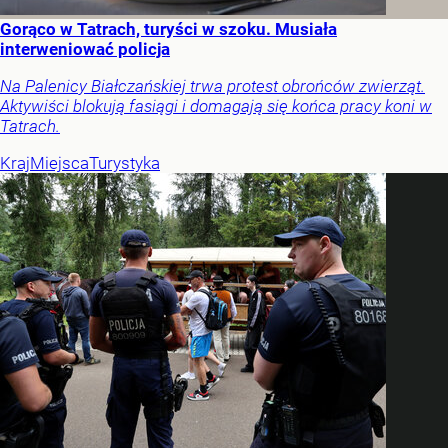
Gorąco w Tatrach, turyści w szoku. Musiała
interweniować policja
Na Palenicy Białczańskiej trwa protest obrońców zwierząt.
Aktywiści blokują fasiągi i domagają się końca pracy koni w
Tatrach.
Kraj
Miejsca
Turystyka