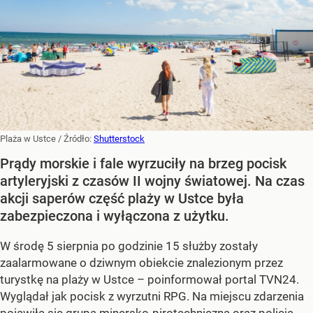
Plaża w Ustce
/ Źródło:
Shutterstock
Prądy morskie i fale wyrzuciły na brzeg pocisk
artyleryjski z czasów II wojny światowej. Na czas
akcji saperów część plaży w Ustce była
zabezpieczona i wyłączona z użytku.
W środę 5 sierpnia po godzinie 15 służby zostały
zaalarmowane o dziwnym obiekcie znalezionym przez
turystkę na plaży w Ustce – poinformował portal TVN24.
Wyglądał jak pocisk z wyrzutni RPG. Na miejscu zdarzenia
pojawiła się grupa minersko-pirotechniczna oraz policja.