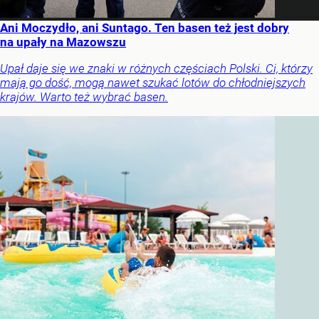
Ani Moczydło, ani Suntago. Ten basen też jest dobry
na upały na Mazowszu
Upał daje się we znaki w różnych częściach Polski. Ci, którzy
mają go dość, mogą nawet szukać lotów do chłodniejszych
krajów. Warto też wybrać basen.