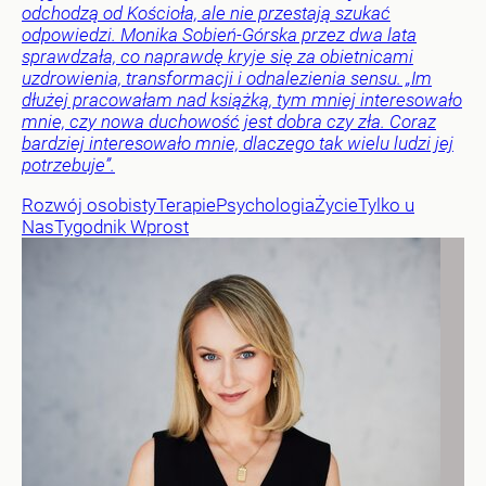
odchodzą od Kościoła, ale nie przestają szukać
odpowiedzi. Monika Sobień-Górska przez dwa lata
sprawdzała, co naprawdę kryje się za obietnicami
uzdrowienia, transformacji i odnalezienia sensu. „Im
dłużej pracowałam nad książką, tym mniej interesowało
mnie, czy nowa duchowość jest dobra czy zła. Coraz
bardziej interesowało mnie, dlaczego tak wielu ludzi jej
potrzebuje”.
Rozwój osobisty
Terapie
Psychologia
Życie
Tylko u
Nas
Tygodnik Wprost