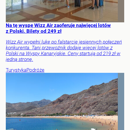
Na tę wyspę Wizz Air zaoferuje najwięcej lotów
z Polski. Bilety od 249 zł
Wizz Air wypełni lukę po falstarcie jesiennych połączeń
konkurenta. Tani przewoźnik dodaje więcej lotów z
Polski na Wyspy Kanaryjskie. Ceny startują od 219 zł w
jedną stronę.
Turystyka
Podróże