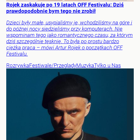
Rojek zaskakuje po 19 latach OFF Festivalu: Dziś
prawdopodobnie bym tego nie zrobił
Dzieci były małe, usypialiśmy je, wchodziliśmy na górę i
do późnej nocy siedzieliśmy przy komputerach. Nie
wspominam tego jako romantycznego czasu, za którym
dziś szczególnie tęsknię. To była po prostu bardzo
ciężka praca – mówi Artur Rojek o początkach OFF
Festivalu.
Rozrywka
Festiwale/Przeglądy
Muzyka
Tylko u Nas