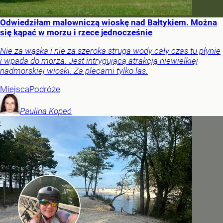
Odwiedziłam malowniczą wioskę nad Bałtykiem. Można
się kąpać w morzu i rzece jednocześnie
Nie za wąska i nie za szeroka struga wody cały czas tu płynie
i wpada do morza. Jest intrygującą atrakcją niewielkiej
nadmorskiej wioski. Za plecami tylko las.
Miejsca
Podróże
Paulina
Kopeć