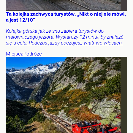
Ta kolejka zachwyca turystów. „Nikt o niej nie mówi,
a jest 12/10”
Kolejka górska jak ze snu zabiera turystów do
malowniczego jeziora. Wystarczy 12 minut, by znaleźć
się u celu. Podczas jazdy poczujesz wiatr we włosach.
Miejsca
Podróże