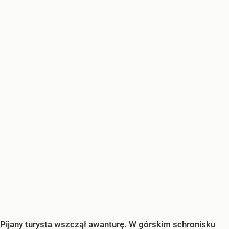
Pijany turysta wszczął awanturę. W górskim schronisku