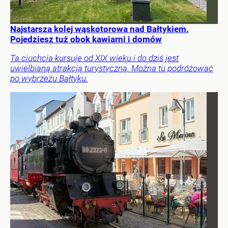
Najstarsza kolej wąskotorowa nad Bałtykiem.
Pojedziesz tuż obok kawiarni i domów
Ta ciuchcia kursuje od XIX wieku i do dziś jest
uwielbianą atrakcją turystyczną. Można tu podróżować
po wybrzeżu Bałtyku.