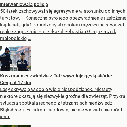
interweniowała policja
50-latek zachowywał się agresywnie w stosunku do innych
turystów. – Konieczne było jego obezwładnienie i założenie
kajdanek, gdyż pobudzony alkoholem mężczyzna stwarzał
realne zagrożenie – przekazał Sebastian Gleń, rzecznik
małopolskiej...
Koszmar niedźwiedzia z Tatr wywołuję gęsią skórkę.
Cierpiał 17 dni
Lasy skrywają w sobie wiele niespodzianek. Niestety
niektóre okazują się niezwykle groźne dla zwierząt. Przykra
sytuacja spotkała jednego z tatrzańskich niedźwiedzi.
Błąkał się z cylindrem na głowie, nic nie widział i nie mógł
jeść.