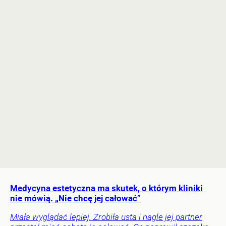
Medycyna estetyczna ma skutek, o którym kliniki
nie mówią. „Nie chcę jej całować”
Miała wyglądać lepiej. Zrobiła usta i nagle jej partner