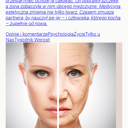
przestał mieć ochotę ją całować. On poprawił szczękę,
a żona zobaczyła w nim obcego mężczyznę. Medycyna
estetyczna zmienia nie tylko twarz. Czasem zmusza
partnera, by nauczył się jej – i człowieka, którego kocha
– zupełnie od nowa.
Opinie i komentarze
Psychologia
Życie
Tylko u
Nas
Tygodnik Wprost