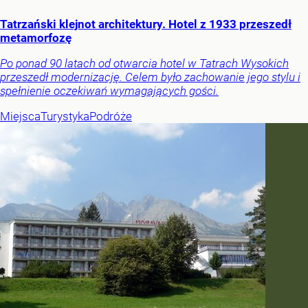
Tatrzański klejnot architektury. Hotel z 1933 przeszedł
metamorfozę
Po ponad 90 latach od otwarcia hotel w Tatrach Wysokich
przeszedł modernizację. Celem było zachowanie jego stylu i
spełnienie oczekiwań wymagających gości.
Miejsca
Turystyka
Podróże