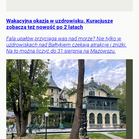
Wakacyjna okazja w uzdrowisku. Kuracjusze
zobaczą też nowość po 2 latach
Fala upałów przyciąga was nad morze? Nie tylko w
uzdrowiskach nad Bałtykiem czekają atrakcje i zniżki.
Na to można liczyć do 31 sierpnia na Mazowszu.