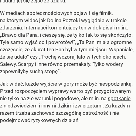
i udało jej się zejść ze szlaku.
W mediach społecznościowych pojawił się filmik,
na którym widać jak Dolina Roztoki wyglądała w trakcie
zdarzenia. Internauci komentujący ten widok pisali m.in.:
„Brawo dla Pana, i cieszę się, że tylko tak to się skończyło.
Tyle samo wyjść co i powrotów!”, „Ta Pani miała ogromne
szczęście, że akurat ten Pan był w tym miejscu. Wspaniale,
że się udało” czy „Trochę wczoraj lało w tych okolicach.
Salewy, Scarpy i inne równo przemakały. Tylko wodery
zapewniłyby suchą stopę”.
Jak widać, każde wyjście w góry może być niespodzianką.
Przed rozpoczęciem wyprawy warto być przygotowanym
nie tylko na złe warunki pogodowe, ale m.in. na
spotkanie
z niedźwiedziem
i innymi dzikimi zwierzętami. Za każdym
razem trzeba zachować szczególną ostrożność i nie
podejmować ryzykownych działań.