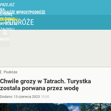
PRZEJDŹ
NA
PODRÓŻE WPROST
STRONĘ
GŁÓWNĄ
UBSKRYBUJ
PODRÓŻE
WPROST.PL
ZALOGUJ
MENU
Podróże
Chwile grozy w Tatrach. Turystka
została porwana przez wodę
Dodano:
13
czerwca
2023
10:00