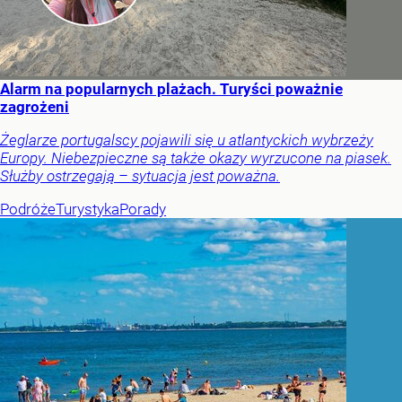
Alarm na popularnych plażach. Turyści poważnie
zagrożeni
Żeglarze portugalscy pojawili się u atlantyckich wybrzeży
Europy. Niebezpieczne są także okazy wyrzucone na piasek.
Służby ostrzegają – sytuacja jest poważna.
Podróże
Turystyka
Porady