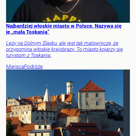
Najbardziej włoskie miasto w Polsce. Nazywa się
je „małą Toskanią”
Leży na Dolnym Śląsku, ale jest tak malownicze, że
przypomina włoskie krajobrazy. To miasto kojarzy się
turystom z Toskanią.
Miejsca
Podróże