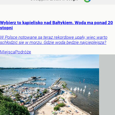
Wybierz to kąpielisko nad Bałtykiem. Woda ma ponad 20
stopni
W Polsce notowane są teraz rekordowe upały, więc warto
schłodzić się w morzu. Gdzie woda będzie najcieplejsza?
Miejsca
Podróże