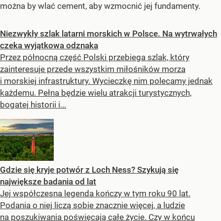
można by wlać cement, aby wzmocnić jej fundamenty.
Niezwykły szlak latarni morskich w Polsce. Na wytrwałych
czeka wyjątkowa odznaka
Przez północną część Polski przebiega szlak, który
zainteresuje przede wszystkim miłośników morza
i morskiej infrastruktury. Wycieczkę nim polecamy jednak
każdemu. Pełna będzie wielu atrakcji turystycznych,
bogatej historii i...
Gdzie się kryje potwór z Loch Ness? Szykują się
największe badania od lat
Jej współczesna legenda kończy w tym roku 90 lat.
Podania o niej liczą sobie znacznie więcej, a ludzie
na poszukiwania poświęcają całe życie. Czy w końcu