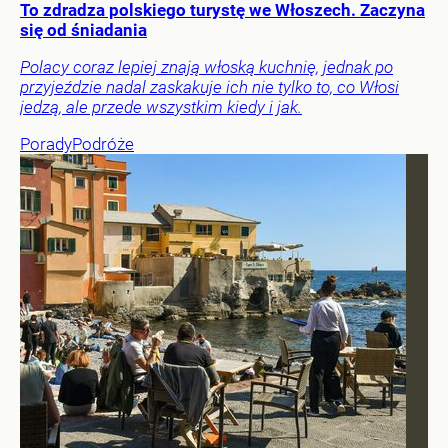
To zdradza polskiego turystę we Włoszech. Zaczyna
się od śniadania
Polacy coraz lepiej znają włoską kuchnię, jednak po
przyjeździe nadal zaskakuje ich nie tylko to, co Włosi
jedzą, ale przede wszystkim kiedy i jak.
Porady
Podróże