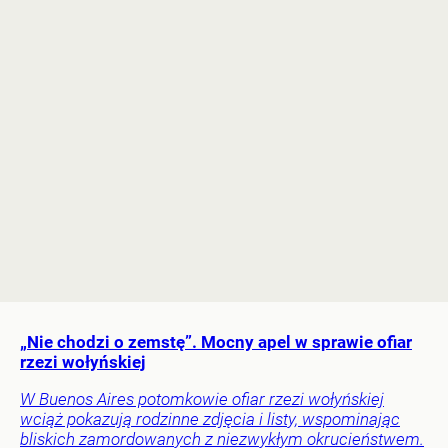
„Nie chodzi o zemstę”. Mocny apel w sprawie ofiar
rzezi wołyńskiej
W Buenos Aires potomkowie ofiar rzezi wołyńskiej
wciąż pokazują rodzinne zdjęcia i listy, wspominając
bliskich zamordowanych z niezwykłym okrucieństwem.