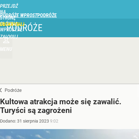
PRZEJDŹ
NA
PODRÓŻE WPROST
STRONĘ
GŁÓWNĄ
UBSKRYBUJ
PODRÓŻE
WPROST.PL
ZALOGUJ
MENU
Podróże
Kultowa atrakcja może się zawalić.
Turyści są zagrożeni
Dodano:
31
sierpnia
2023
9:02