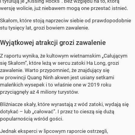
i tytułują je „Kissing Rocks”. Bez względu na to, którą
wersję wolicie, już niebawem mogą one przestać istnieć.
Skałom, które stoją naprzeciw siebie od prawdopodobnie
stu tysięcy lat, grozi bowiem zawalenie.
Wyjątkowej atrakcji grozi zawalenie
Z raportu wynika, że kultowym wietnamskim „Całującym
się Skałom”, które leżą w sercu zatoki Ha Long, grozi
zawalenie. Warto przypomnieć, że znajdujący się
w prowincji Quang Ninh akwen jest usiany setkami
maleńkich wysepek i to właśnie one w 2019 roku
przyciągnęły aż 4 miliony turystów.
Bliźniacze skały, które wyrastają z wód zatoki, wydają się
dotykać – lub „całować”. I przez to cieszą się dużą
popularnością wśród gości.
Jednak eksperci w lipcowym raporcie ostrzegli,