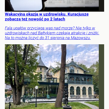
Wakacyjna okazja w uzdrowisku. Kuracjusze
zobaczą też nowość po 2 latach
Fala upałów przyciąga was nad morze? Nie tylko w
uzdrowiskach nad Bałtykiem czekają atrakcje i zniżki.
Na to można liczyć do 31 sierpnia na Mazowszu.