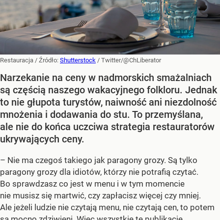
Restauracja
/ Źródło:
Shutterstock
/
Twitter/@ChLiberator
Narzekanie na ceny w nadmorskich smażalniach
są częścią naszego wakacyjnego folkloru. Jednak
to nie głupota turystów, naiwność ani niezdolność
mnożenia i dodawania do stu. To przemyślana,
ale nie do końca uczciwa strategia restauratorów
ukrywających ceny.
– Nie ma czegoś takiego jak paragony grozy. Są tylko
paragony grozy dla idiotów, którzy nie potrafią czytać.
Bo sprawdzasz co jest w menu i w tym momencie
nie musisz się martwić, czy zapłacisz więcej czy mniej.
Ale jeżeli ludzie nie czytają menu, nie czytają cen, to potem
są mocno zdziwieni. Więc wszystkie te publikacje