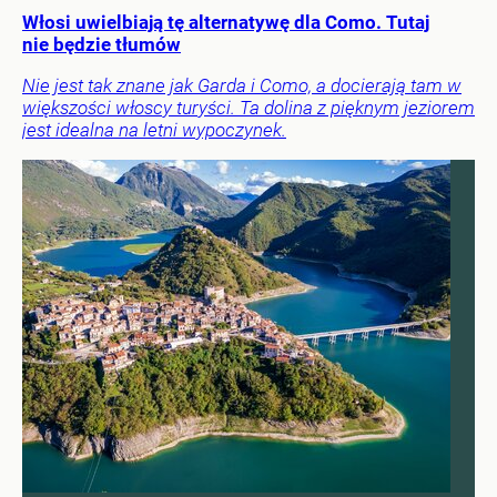
Włosi uwielbiają tę alternatywę dla Como. Tutaj
nie będzie tłumów
Nie jest tak znane jak Garda i Como, a docierają tam w
większości włoscy turyści. Ta dolina z pięknym jeziorem
jest idealna na letni wypoczynek.