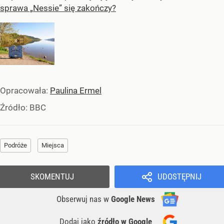
sprawa „Nessie” się zakończy?
Opracowała:
Paulina Ermel
Źródło:
BBC
Podróże
Miejsca
SKOMENTUJ
UDOSTĘPNIJ
Obserwuj nas
w
Google News
Dodaj jako
źródło w Google