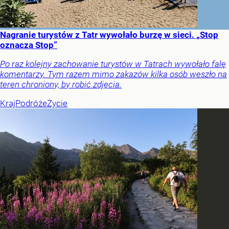
Nagranie turystów z Tatr wywołało burzę w sieci. „Stop
oznacza Stop”
Po raz kolejny zachowanie turystów w Tatrach wywołało falę
komentarzy. Tym razem mimo zakazów kilka osób weszło na
teren chroniony, by robić zdjęcia.
Kraj
Podróże
Życie