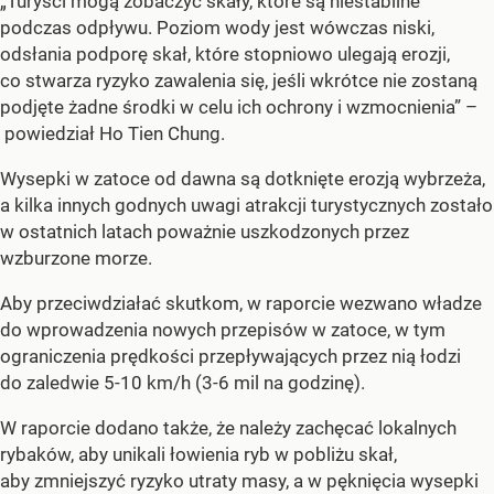
„Turyści mogą zobaczyć skały, które są niestabilne
podczas odpływu. Poziom wody jest wówczas niski,
odsłania podporę skał, które stopniowo ulegają erozji,
co stwarza ryzyko zawalenia się, jeśli wkrótce nie zostaną
podjęte żadne środki w celu ich ochrony i wzmocnienia” –
powiedział Ho Tien Chung.
Wysepki w zatoce od dawna są dotknięte erozją wybrzeża,
a kilka innych godnych uwagi atrakcji turystycznych zostało
w ostatnich latach poważnie uszkodzonych przez
wzburzone morze.
Aby przeciwdziałać skutkom, w raporcie wezwano władze
do wprowadzenia nowych przepisów w zatoce, w tym
ograniczenia prędkości przepływających przez nią łodzi
do zaledwie 5-10 km/h (3-6 mil na godzinę).
W raporcie dodano także, że należy zachęcać lokalnych
rybaków, aby unikali łowienia ryb w pobliżu skał,
aby zmniejszyć ryzyko utraty masy, a w pęknięcia wysepki