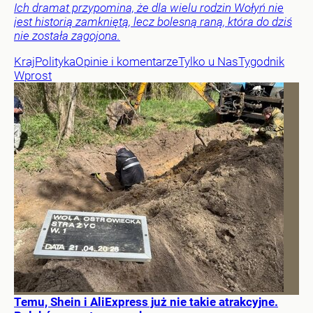
Ich dramat przypomina, że dla wielu rodzin Wołyń nie
jest historią zamkniętą, lecz bolesną raną, która do dziś
nie została zagojona.
Kraj
Polityka
Opinie i komentarze
Tylko u Nas
Tygodnik
Wprost
Temu, Shein i AliExpress już nie takie atrakcyjne.