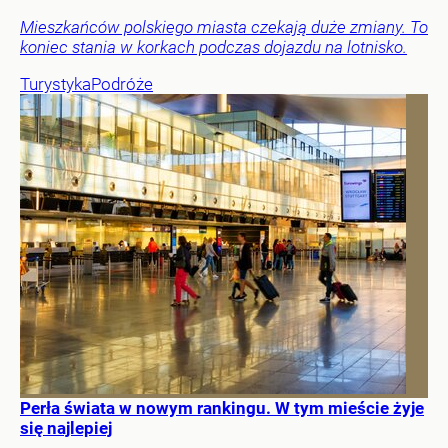
Mieszkańców polskiego miasta czekają duże zmiany. To
koniec stania w korkach podczas dojazdu na lotnisko.
Turystyka
Podróże
Perła świata w nowym rankingu. W tym mieście żyje
się najlepiej