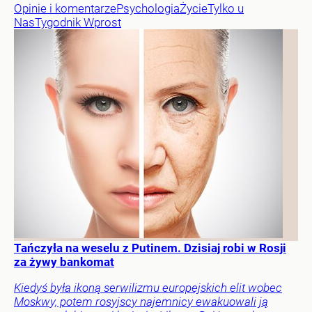
Opinie i komentarze
Psychologia
Życie
Tylko u
Nas
Tygodnik Wprost
Tańczyła na weselu z Putinem. Dzisiaj robi w Rosji
za żywy bankomat
Kiedyś była ikoną serwilizmu europejskich elit wobec
Moskwy, potem rosyjscy najemnicy ewakuowali ją