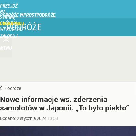
PRZEJDŹ
NA
PODRÓŻE WPROST
STRONĘ
GŁÓWNĄ
UBSKRYBUJ
PODRÓŻE
WPROST.PL
ZALOGUJ
MENU
Podróże
Nowe informacje ws. zderzenia
samolotów w Japonii. „To było piekło”
Dodano:
2
stycznia
2024
13:53