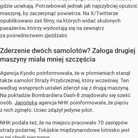
gdzie uciekają. Potrzebowali jednak jak najszybciej opuścić
maszynę, by zaczerpnąć powietrza. Na X/Twitterze
opublikowano zaś filmy, na których widać skulonych
pasażerów, którzy wydostają się na zewnątrz
za pośrednictwem zjeżdżalni.
Zderzenie dwóch samolotów? Załoga drugiej
maszyny miała mniej szczęścia
Agencja Kyodo poinformowała, że w płomieniach stanął
także samolot Straży Przybrzeżnej, który wcześniej. Ten
według wstępnych ustaleń zderzył się z drugą maszyną.
Na pokładzie Bombardiera Dash-8 znajdowało się sześć
osób.
Japońska
agencja NHK poinformowała, że pięciu
z nich zginęło. Uciec zdążył jedynie pilot.
NHK podała też, że na miejscu pracowało 70 zastępów
straży pożarnej. Tokijskie międzynarodowe lotnisko jest
w tej chwili nieczynne.