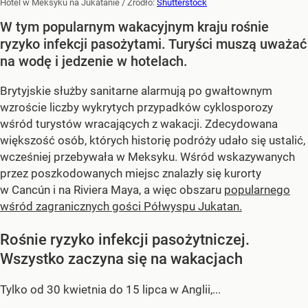
Hotel w Meksyku na Jukatanie
/ Źródło:
Shutterstock
W tym popularnym wakacyjnym kraju rośnie
ryzyko infekcji pasożytami. Turyści muszą uważać
na wodę i jedzenie w hotelach.
Brytyjskie służby sanitarne alarmują po gwałtownym
wzroście liczby wykrytych przypadków cyklosporozy
wśród turystów wracających z wakacji. Zdecydowana
większość osób, których historię podróży udało się ustalić,
wcześniej przebywała w Meksyku. Wśród wskazywanych
przez poszkodowanych miejsc znalazły się kurorty
w Cancún i na Riviera Maya, a więc obszaru
popularnego
wśród zagranicznych gości Półwyspu Jukatan.
Rośnie ryzyko infekcji pasożytniczej.
Wszystko zaczyna się na wakacjach
Tylko od 30 kwietnia do 15 lipca w Anglii,...