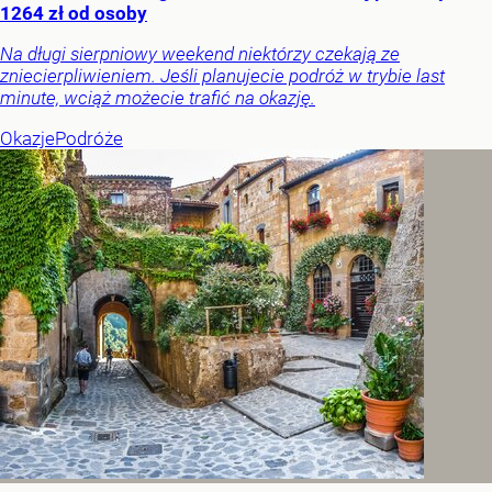
1264 zł od osoby
Na długi sierpniowy weekend niektórzy czekają ze
zniecierpliwieniem. Jeśli planujecie podróż w trybie last
minute, wciąż możecie trafić na okazję.
Okazje
Podróże