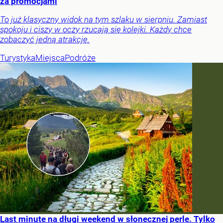
za promocjami
To już klasyczny widok na tym szlaku w sierpniu. Zamiast
spokoju i ciszy w oczy rzucają się kolejki. Każdy chce
zobaczyć jedną atrakcję.
Turystyka
Miejsca
Podróże
Last minute na długi weekend w słonecznej perle. Tylko