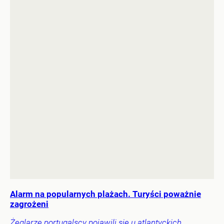
Alarm na popularnych plażach. Turyści poważnie
zagrożeni
Żeglarze portugalscy pojawili się u atlantyckich