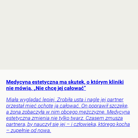
Medycyna estetyczna ma skutek, o którym kliniki
nie mówią. „Nie chcę jej całować”
Miała wyglądać lepiej. Zrobiła usta i nagle jej partner
przestał mieć ochotę ją całować. On poprawił szczękę,
a żona zobaczyła w nim obcego mężczyznę. Medycyna
estetyczna zmienia nie tylko twarz. Czasem zmusza
partnera, by nauczył się jej – i człowieka, którego kocha
– zupełnie od nowa.