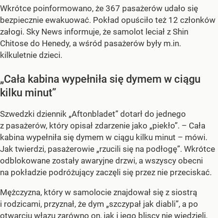
Wkrótce poinformowano, że 367 pasażerów udało się
bezpiecznie ewakuować. Pokład opuściło też 12 członków
załogi. Sky News informuje, że samolot leciał z Shin
Chitose do Henedy, a wśród pasażerów były m.in.
kilkuletnie dzieci.
„Cała kabina wypełniła się dymem w ciągu
kilku minut”
Szwedzki dziennik „Aftonbladet” dotarł do jednego
z pasażerów, który opisał zdarzenie jako „piekło”. – Cała
kabina wypełniła się dymem w ciągu kilku minut – mówi.
Jak twierdzi, pasażerowie „rzucili się na podłogę”. Wkrótce
odblokowane zostały awaryjne drzwi, a wszyscy obecni
na pokładzie podróżujący zaczęli się przez nie przeciskać.
Mężczyzna, który w samolocie znajdował się z siostrą
i rodzicami, przyznał, że dym „szczypał jak diabli”, a po
otwarciu włazu zarówno on, jak i jego bliscy nie wiedzieli,