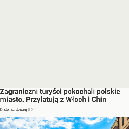
Zagraniczni turyści pokochali polskie
miasto. Przylatują z Włoch i Chin
Dodano:
dzisiaj
8:22