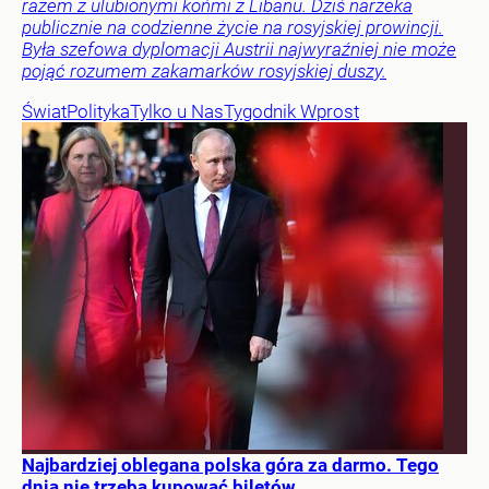
razem z ulubionymi końmi z Libanu. Dziś narzeka
publicznie na codzienne życie na rosyjskiej prowincji.
Była szefowa dyplomacji Austrii najwyraźniej nie może
pojąć rozumem zakamarków rosyjskiej duszy.
Świat
Polityka
Tylko u Nas
Tygodnik Wprost
Najbardziej oblegana polska góra za darmo. Tego
dnia nie trzeba kupować biletów