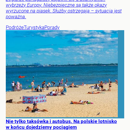
wybrzeży Europy. Niebezpieczne są także okazy
wyrzucone na piasek. Służby ostrzegają – sytuacja jest
poważna.
Podróże
Turystyka
Porady
Nie tylko taksówka i autobus. Na polskie lotnisko
w końcu dojedziemy pociągiem