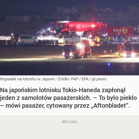
Wypadek na lotnisku w Japonii /
Źródło:
PAP
/
EPA / jiji press
Na japońskim lotnisku Tokio-Haneda zapłonął
jeden z samolotów pasażerskich. – To było piekło
– mówi pasażer, cytowany przez „Aftonbladet”.