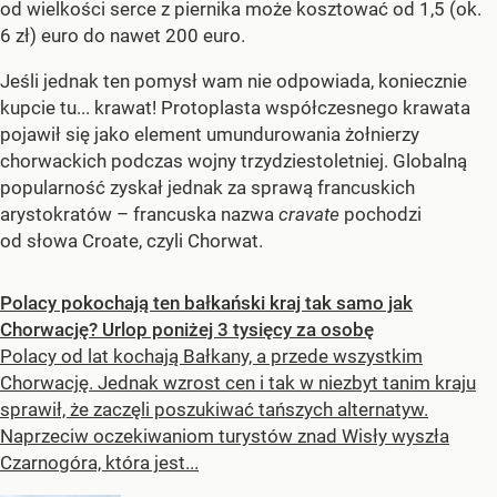
od wielkości serce z piernika może kosztować od 1,5 (ok.
6 zł) euro do nawet 200 euro.
Jeśli jednak ten pomysł wam nie odpowiada, koniecznie
kupcie tu... krawat! Protoplasta współczesnego krawata
pojawił się jako element umundurowania żołnierzy
chorwackich podczas wojny trzydziestoletniej. Globalną
popularność zyskał jednak za sprawą francuskich
arystokratów – francuska nazwa
cravate
pochodzi
od słowa Croate, czyli Chorwat.
Polacy pokochają ten bałkański kraj tak samo jak
Chorwację? Urlop poniżej 3 tysięcy za osobę
Polacy od lat kochają Bałkany, a przede wszystkim
Chorwację. Jednak wzrost cen i tak w niezbyt tanim kraju
sprawił, że zaczęli poszukiwać tańszych alternatyw.
Naprzeciw oczekiwaniom turystów znad Wisły wyszła
Czarnogóra, która jest...