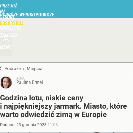
PRZEJDŹ
NA
PODRÓŻE WPROST
STRONĘ
GŁÓWNĄ
UBSKRYBUJ
WPROST.PL
ZALOGUJ
MENU
Podróże
/
Miejsca
Autor:
Paulina Ermel
Godzina lotu, niskie ceny
i najpiękniejszy jarmark. Miasto, które
warto odwiedzić zimą w Europie
Dodano:
23
grudnia
2023
11:03