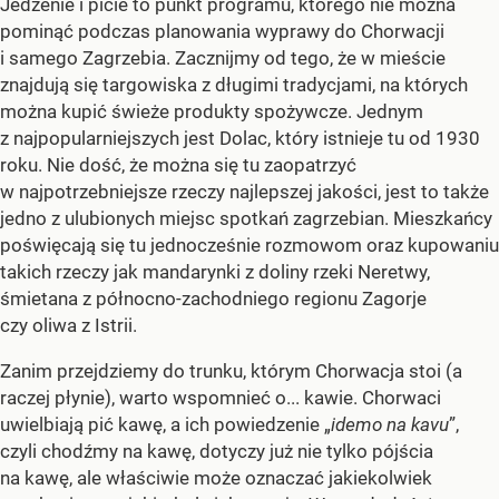
Jedzenie i picie to punkt programu, którego nie można
pominąć podczas planowania wyprawy do Chorwacji
i samego Zagrzebia. Zacznijmy od tego, że w mieście
znajdują się targowiska z długimi tradycjami, na których
można kupić świeże produkty spożywcze. Jednym
z najpopularniejszych jest Dolac, który istnieje tu od 1930
roku. Nie dość, że można się tu zaopatrzyć
w najpotrzebniejsze rzeczy najlepszej jakości, jest to także
jedno z ulubionych miejsc spotkań zagrzebian. Mieszkańcy
poświęcają się tu jednocześnie rozmowom oraz kupowaniu
takich rzeczy jak mandarynki z doliny rzeki Neretwy,
śmietana z północno-zachodniego regionu Zagorje
czy oliwa z Istrii.
Zanim przejdziemy do trunku, którym Chorwacja stoi (a
raczej płynie), warto wspomnieć o... kawie. Chorwaci
uwielbiają pić kawę, a ich powiedzenie „
idemo na kavu
”,
czyli chodźmy na kawę, dotyczy już nie tylko pójścia
na kawę, ale właściwie może oznaczać jakiekolwiek