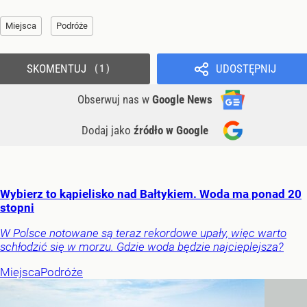
Miejsca
Podróże
SKOMENTUJ
UDOSTĘPNIJ
1
Obserwuj nas
w
Google News
Dodaj jako
źródło w Google
Wybierz to kąpielisko nad Bałtykiem. Woda ma ponad 20
stopni
W Polsce notowane są teraz rekordowe upały, więc warto
schłodzić się w morzu. Gdzie woda będzie najcieplejsza?
Miejsca
Podróże