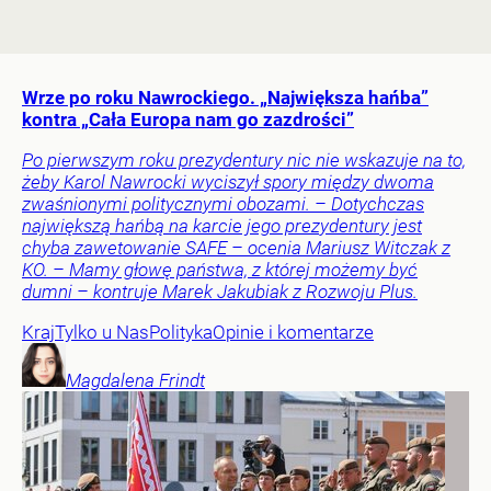
Wrze po roku Nawrockiego. „Największa hańba”
kontra „Cała Europa nam go zazdrości”
Po pierwszym roku prezydentury nic nie wskazuje na to,
żeby Karol Nawrocki wyciszył spory między dwoma
zwaśnionymi politycznymi obozami. – Dotychczas
największą hańbą na karcie jego prezydentury jest
chyba zawetowanie SAFE – ocenia Mariusz Witczak z
KO. – Mamy głowę państwa, z której możemy być
dumni – kontruje Marek Jakubiak z Rozwoju Plus.
Kraj
Tylko u Nas
Polityka
Opinie i komentarze
Magdalena
Frindt