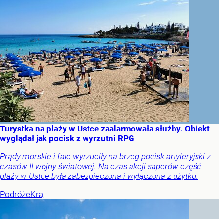
Turystka na plaży w Ustce zaalarmowała służby. Obiekt
wyglądał jak pocisk z wyrzutni RPG
Prądy morskie i fale wyrzuciły na brzeg pocisk artyleryjski z
czasów II wojny światowej. Na czas akcji saperów część
plaży w Ustce była zabezpieczona i wyłączona z użytku.
Podróże
Kraj