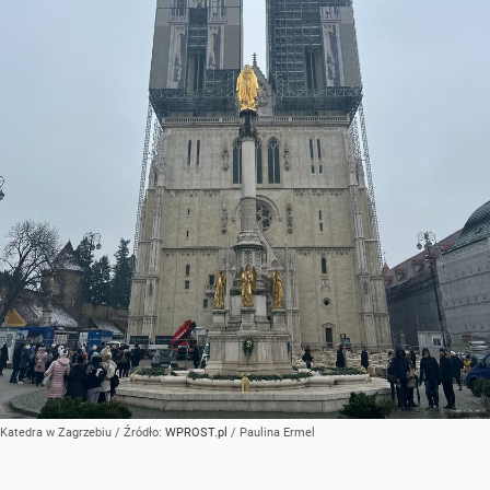
Katedra w Zagrzebiu
/ Źródło:
WPROST.pl
/
Paulina Ermel