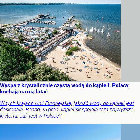
Wyspa z krystalicznie czystą wodą do kąpieli. Polacy
kochają na nią latać
W tych krajach Unii Europejskiej jakość wody do kąpieli jest
doskonała. Ponad 95 proc. kąpielisk spełnia tam najwyższe
kryteria. Jak jest w Polsce?