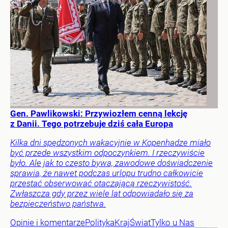
Gen. Pawlikowski: Przywiozłem cenną lekcję
z Danii. Tego potrzebuje dziś cała Europa
Kilka dni spędzonych wakacyjnie w Kopenhadze miało
być przede wszystkim odpoczynkiem. I rzeczywiście
było. Ale jak to często bywa, zawodowe doświadczenie
sprawia, że nawet podczas urlopu trudno całkowicie
przestać obserwować otaczającą rzeczywistość.
Zwłaszcza gdy przez wiele lat odpowiadało się za
bezpieczeństwo państwa.
Opinie i komentarze
Polityka
Kraj
Świat
Tylko u Nas