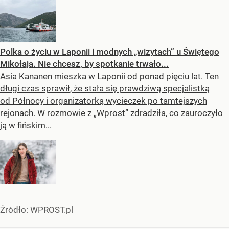
Polka o życiu w Laponii i modnych „wizytach” u Świętego
Mikołaja. Nie chcesz, by spotkanie trwało...
Asia Kananen mieszka w Laponii od ponad pięciu lat. Ten
długi czas sprawił, że stała się prawdziwą specjalistką
od Północy i organizatorką wycieczek po tamtejszych
rejonach. W rozmowie z „Wprost” zdradziła, co zauroczyło
ją w fińskim...
Źródło:
WPROST.pl