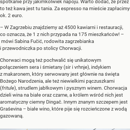
spotkanie przy jakimkolwiek napoju. Warto dodać, że przez
to też kawa jest tu tania. Za espresso na mieście zapłacimy
ok. 2 euro.
– W Zagrzebiu znajdziemy aż 4500 kawiarni i restauracji,
co oznacza, że 1 z nich przypada na 175 mieszkańców! –
mówi Sabina Fučić, rodowita zagrzebianka
i przewodniczka po stolicy Chorwacji.
Chorwaci mogą też pochwalić się unikatowym
połączeniem sera i śmietany (sir i vrhnje), indykiem
z makaronem, który serwowany jest głównie na święta
Bożego Narodzenia, ale też niewielkimi pączuszkami
(
fritule
), strudlem jabłkowym i pysznym winem. Chorwacja
dzieli wina na białe oraz czarne, a królem wśród nich jest
aromatyczny ciemny Dingač. Innym znanym szczepem jest
Graševina – białe wino, które pije się rozcieńczone z wodą
gazowaną.