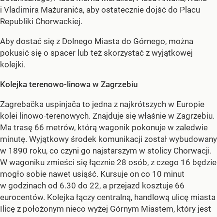
i Vladimira Mažuranića, aby ostatecznie dojść do Placu
Republiki Chorwackiej.
Aby dostać się z Dolnego Miasta do Górnego, można
pokusić się o spacer lub też skorzystać z wyjątkowej
kolejki.
Kolejka terenowo-linowa w Zagrzebiu
Zagrebačka uspinjača to jedna z najkrótszych w Europie
kolei linowo-terenowych. Znajduje się właśnie w Zagrzebiu.
Ma trasę 66 metrów, którą wagonik pokonuje w zaledwie
minutę. Wyjątkowy środek komunikacji został wybudowany
w 1890 roku, co czyni go najstarszym w stolicy Chorwacji.
W wagoniku zmieści się łącznie 28 osób, z czego 16 będzie
mogło sobie nawet usiąść. Kursuje on co 10 minut
w godzinach od 6.30 do 22, a przejazd kosztuje 66
eurocentów. Kolejka łączy centralną, handlową ulicę miasta
Ilicę z położonym nieco wyżej Górnym Miastem, który jest