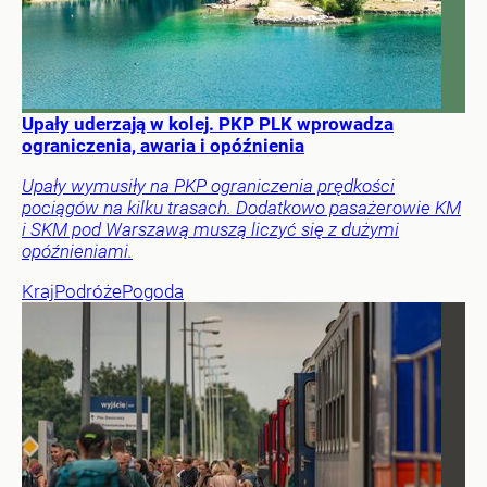
Upały uderzają w kolej. PKP PLK wprowadza
ograniczenia, awaria i opóźnienia
Upały wymusiły na PKP ograniczenia prędkości
pociągów na kilku trasach. Dodatkowo pasażerowie KM
i SKM pod Warszawą muszą liczyć się z dużymi
opóźnieniami.
Kraj
Podróże
Pogoda