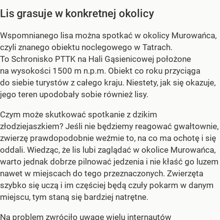
Lis grasuje w konkretnej okolicy
Wspomnianego lisa można spotkać w okolicy Murowańca,
czyli znanego obiektu noclegowego w Tatrach.
To Schronisko PTTK na Hali Gąsienicowej położone
na wysokości 1500 m n.p.m. Obiekt co roku przyciąga
do siebie turystów z całego kraju. Niestety, jak się okazuje,
jego teren upodobały sobie również lisy.
Czym może skutkować spotkanie z dzikim
złodziejaszkiem? Jeśli nie będziemy reagować gwałtownie,
zwierzę prawdopodobnie weźmie to, na co ma ochotę i się
oddali. Wiedząc, że lis lubi zaglądać w okolice Murowańca,
warto jednak dobrze pilnować jedzenia i nie kłaść go luzem
nawet w miejscach do tego przeznaczonych. Zwierzęta
szybko się uczą i im częściej będą czuły pokarm w danym
miejscu, tym staną się bardziej natrętne.
Na problem zwróciło uwagę wielu internautów