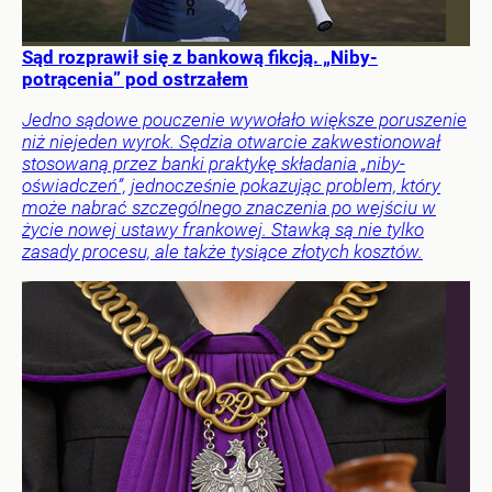
Sąd rozprawił się z bankową fikcją. „Niby-
potrącenia” pod ostrzałem
Jedno sądowe pouczenie wywołało większe poruszenie
niż niejeden wyrok. Sędzia otwarcie zakwestionował
stosowaną przez banki praktykę składania „niby-
oświadczeń”, jednocześnie pokazując problem, który
może nabrać szczególnego znaczenia po wejściu w
życie nowej ustawy frankowej. Stawką są nie tylko
zasady procesu, ale także tysiące złotych kosztów.