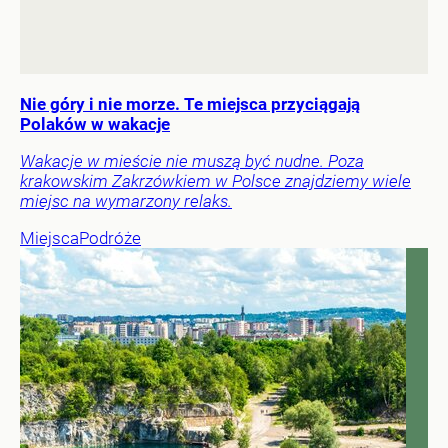
Nie góry i nie morze. Te miejsca przyciągają
Polaków w wakacje
Wakacje w mieście nie muszą być nudne. Poza
krakowskim Zakrzówkiem w Polsce znajdziemy wiele
miejsc na wymarzony relaks.
Miejsca
Podróże