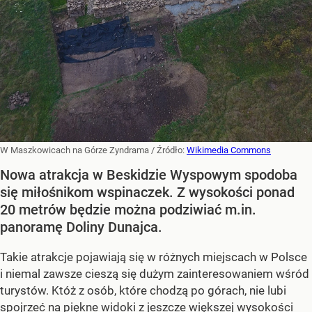
W Maszkowicach na Górze Zyndrama
/ Źródło:
Wikimedia Commons
Nowa atrakcja w Beskidzie Wyspowym spodoba
się miłośnikom wspinaczek. Z wysokości ponad
20 metrów będzie można podziwiać m.in.
panoramę Doliny Dunajca.
Takie atrakcje pojawiają się w różnych miejscach w Polsce
i niemal zawsze cieszą się dużym zainteresowaniem wśród
turystów. Któż z osób, które chodzą po górach, nie lubi
spojrzeć na piękne widoki z jeszcze większej wysokości