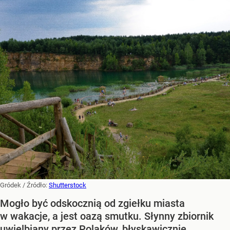
Gródek
/ Źródło:
Shutterstock
Mogło być odskocznią od zgiełku miasta
w wakacje, a jest oazą smutku. Słynny zbiornik
uwielbiany przez Polaków, błyskawicznie