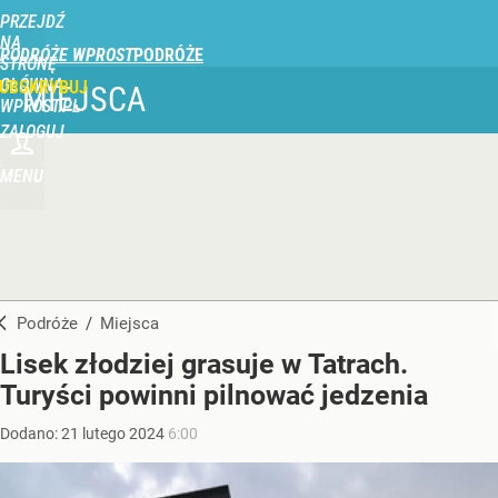
PRZEJDŹ
NA
PODRÓŻE WPROST
STRONĘ
GŁÓWNĄ
UBSKRYBUJ
MIEJSCA
WPROST.PL
ZALOGUJ
MENU
Podróże
/
Miejsca
Lisek złodziej grasuje w Tatrach.
Turyści powinni pilnować jedzenia
Dodano:
21
lutego
2024
6:00