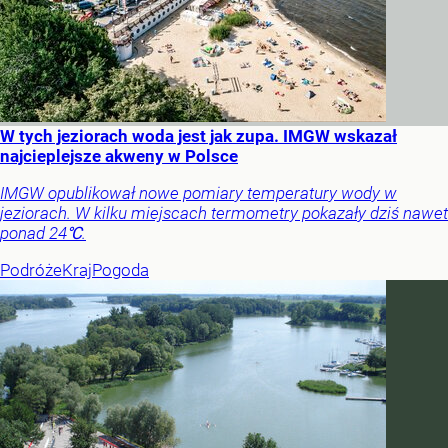
W tych jeziorach woda jest jak zupa. IMGW wskazał
najcieplejsze akweny w Polsce
IMGW opublikował nowe pomiary temperatury wody w
jeziorach. W kilku miejscach termometry pokazały dziś nawet
ponad 24℃.
Podróże
Kraj
Pogoda