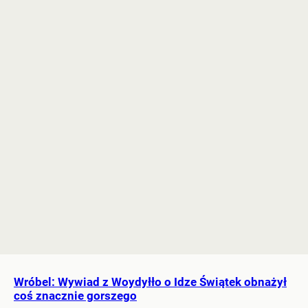
Wróbel: Wywiad z Woydyłło o Idze Świątek obnażył
coś znacznie gorszego