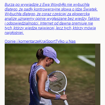
Burza po wywiadzie z Ewą Woydyłło nie wybuchła
dlatego, że padły kontrowersyjne słowa o Idze Świątek.
Wybuchła dlatego, że coraz częściej za ekspercką
analizę uznajemy opinie wygłaszane bez wiedzy, faktów
i odpowiedzialności. Internet od dawna premiuje nie
tych, którzy wiedzą najwięcej, lecz tych, którzy mówią
najgłośniej.
Opinie i komentarze
Kraj
Sport
Tylko u Nas