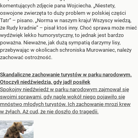
komentujących zdjęcie pana Wojciecha. „Niestety,
oswojone zwierzęta to duży problem w polskiej części
Tatr” – pisano. „Norma w naszym kraju! Wszyscy wiedzą,
że Rudy kradnie” – pisał ktoś inny. Choć sprawa może mieć
wydźwięk lekko humorystyczny, to jednak jest bardzo
poważna. Nieważne, jak dużą sympatią darzymy lisy,
przebywając w okolicach schroniska Murowaniec, należy
zachować ostrożność.
Skandaliczne zachowanie turystów w parku narodowym.
Otoczyli niedźwiedzia, gdy jadł posiłek
Spokojny niedźwiedź w parku narodowym zajmował się
swoimi sprawami, gdy nagle wokół niego pojawiło się
mnóstwo młodych turystów. Ich zachowanie mrozi krew
w żyłach. Aż cud, że nie doszło do tragedii.