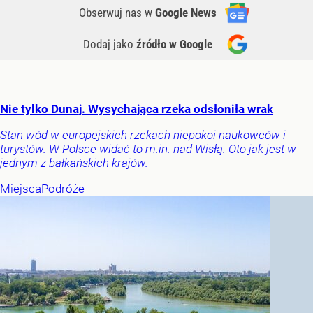
Obserwuj nas
w
Google News
Dodaj jako
źródło w Google
Nie tylko Dunaj. Wysychająca rzeka odsłoniła wrak
Stan wód w europejskich rzekach niepokoi naukowców i
turystów. W Polsce widać to m.in. nad Wisłą. Oto jak jest w
jednym z bałkańskich krajów.
Miejsca
Podróże