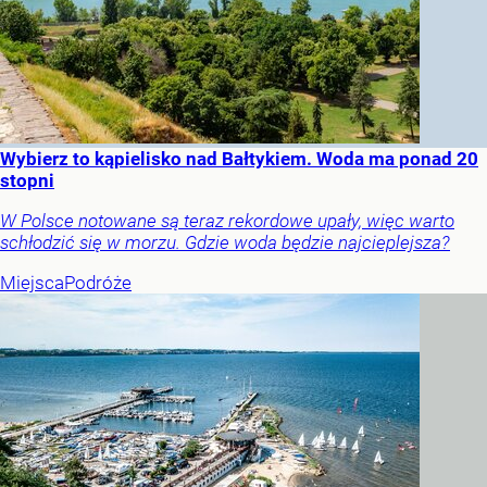
Wybierz to kąpielisko nad Bałtykiem. Woda ma ponad 20
stopni
W Polsce notowane są teraz rekordowe upały, więc warto
schłodzić się w morzu. Gdzie woda będzie najcieplejsza?
Miejsca
Podróże