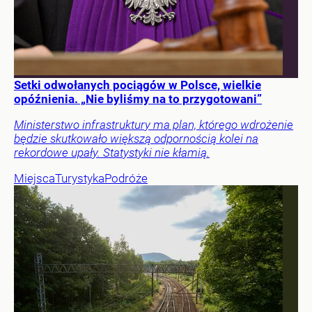
Setki odwołanych pociągów w Polsce, wielkie
opóźnienia. „Nie byliśmy na to przygotowani”
Ministerstwo infrastruktury ma plan, którego wdrożenie
będzie skutkowało większą odpornością kolei na
rekordowe upały. Statystyki nie kłamią.
Miejsca
Turystyka
Podróże