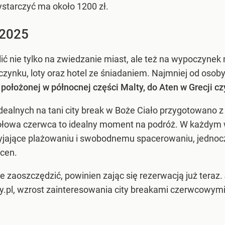
starczyć ma około 1200 zł.
 2025
ić nie tylko na zwiedzanie miast, ale też na wypoczyne
zynku, loty oraz hotel ze śniadaniem. Najmniej od osob
położonej w północnej części Malty, do Aten w Grecji c
dealnych na tani city break w Boże Ciało przygotowano 
połowa czerwca to idealny moment na podróż. W każdym
zyjające plażowaniu i swobodnemu spacerowaniu, jedno
 cen.
hce zaoszczędzić, powinien zając się rezerwacją już tera
y.pl, wzrost zainteresowania city breakami czerwcowymi