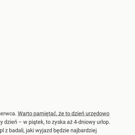
zerwca.
Warto pamiętać, że to dzień urzędowo
y dzień – w piątek, to zyska aż 4-dniowy urlop.
l z badali, jaki wyjazd będzie najbardziej