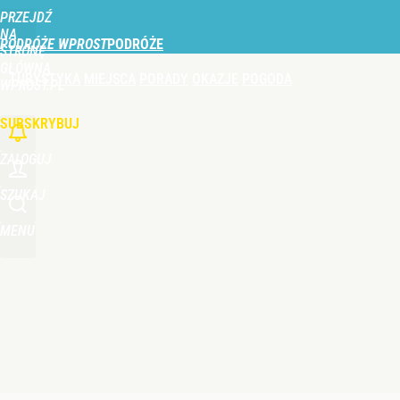
PRZEJDŹ
Udostępnij
1
Skomentuj
NA
PODRÓŻE WPROST
STRONĘ
GŁÓWNĄ
TURYSTYKA
MIEJSCA
PORADY
OKAZJE
POGODA
WPROST.PL
SUBSKRYBUJ
ZALOGUJ
SZUKAJ
MENU