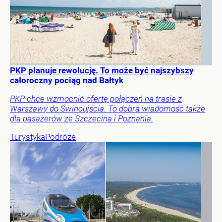
PKP planuje rewolucję. To może być najszybszy
całoroczny pociąg nad Bałtyk
PKP chce wzmocnić ofertę połączeń na trasie z
Warszawy do Świnoujścia. To dobra wiadomość także
dla pasażerów ze Szczecina i Poznania.
Turystyka
Podróże