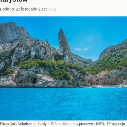
Dodano:
22
listopada
2025
7:02
Plaża Cala Goloritzé na Sardynii
Źródło:
Materiały prasowe
/
INFINITY Agencja