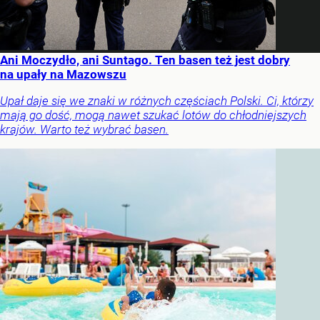
Ani Moczydło, ani Suntago. Ten basen też jest dobry
na upały na Mazowszu
Upał daje się we znaki w różnych częściach Polski. Ci, którzy
mają go dość, mogą nawet szukać lotów do chłodniejszych
krajów. Warto też wybrać basen.