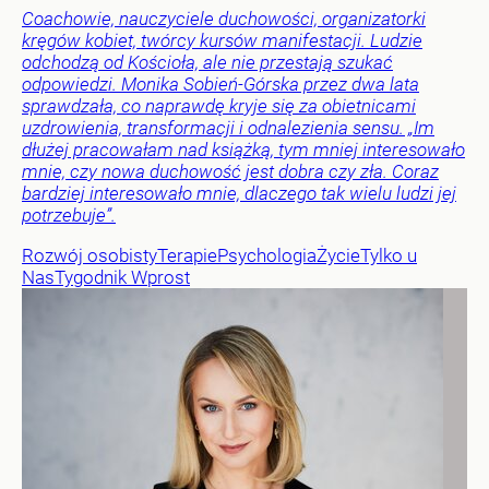
Coachowie, nauczyciele duchowości, organizatorki
kręgów kobiet, twórcy kursów manifestacji. Ludzie
odchodzą od Kościoła, ale nie przestają szukać
odpowiedzi. Monika Sobień-Górska przez dwa lata
sprawdzała, co naprawdę kryje się za obietnicami
uzdrowienia, transformacji i odnalezienia sensu. „Im
dłużej pracowałam nad książką, tym mniej interesowało
mnie, czy nowa duchowość jest dobra czy zła. Coraz
bardziej interesowało mnie, dlaczego tak wielu ludzi jej
potrzebuje”.
Rozwój osobisty
Terapie
Psychologia
Życie
Tylko u
Nas
Tygodnik Wprost