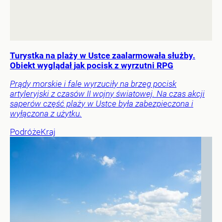
Turystka na plaży w Ustce zaalarmowała służby.
Obiekt wyglądał jak pocisk z wyrzutni RPG
Prądy morskie i fale wyrzuciły na brzeg pocisk
artyleryjski z czasów II wojny światowej. Na czas akcji
saperów część plaży w Ustce była zabezpieczona i
wyłączona z użytku.
Podróże
Kraj