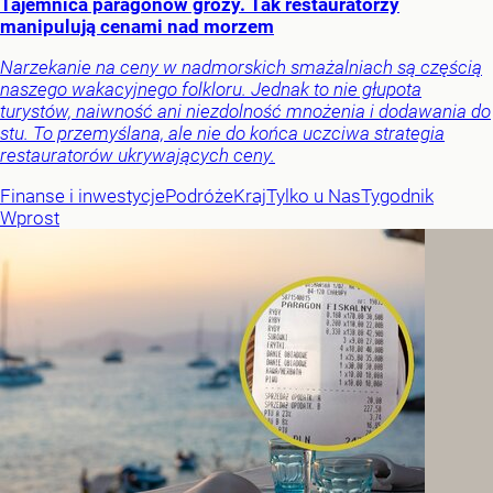
Tajemnica paragonów grozy. Tak restauratorzy
manipulują cenami nad morzem
Narzekanie na ceny w nadmorskich smażalniach są częścią
naszego wakacyjnego folkloru. Jednak to nie głupota
turystów, naiwność ani niezdolność mnożenia i dodawania do
stu. To przemyślana, ale nie do końca uczciwa strategia
restauratorów ukrywających ceny.
Finanse i inwestycje
Podróże
Kraj
Tylko u Nas
Tygodnik
Wprost