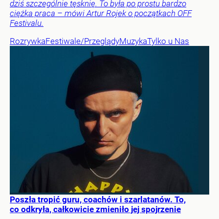
dziś szczególnie tęsknię. To była po prostu bardzo
ciężka praca – mówi Artur Rojek o początkach OFF
Festivalu.
Rozrywka
Festiwale/Przeglądy
Muzyka
Tylko u Nas
Poszła tropić guru, coachów i szarlatanów. To,
co odkryła, całkowicie zmieniło jej spojrzenie