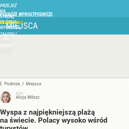
PRZEJDŹ
NA
PODRÓŻE WPROST
STRONĘ
GŁÓWNĄ
UBSKRYBUJ
MIEJSCA
WPROST.PL
ZALOGUJ
MENU
Podróże
/
Miejsca
Autor:
Alicja Miłosz
Wyspa z najpiękniejszą plażą
na świecie. Polacy wysoko wśród
turystów