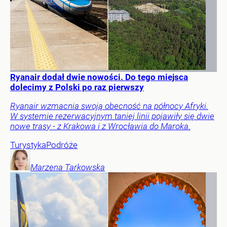
Ryanair dodał dwie nowości. Do tego miejsca
dolecimy z Polski po raz pierwszy
Ryanair wzmacnia swoją obecność na północy Afryki.
W systemie rezerwacyjnym taniej linii pojawiły się dwie
nowe trasy - z Krakowa i z Wrocławia do Maroka.
Turystyka
Podróże
Marzena
Tarkowska