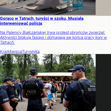
Gorąco w Tatrach, turyści w szoku. Musiała
interweniować policja
Na Palenicy Białczańskiej trwa protest obrońców zwierząt.
Aktywiści blokują fasiągi i domagają się końca pracy koni w
Tatrach.
Kraj
Miejsca
Turystyka