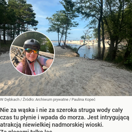
W Dębkach
/ Źródło:
Archiwum prywatne
/
Paulina Kopeć
Nie za wąska i nie za szeroka struga wody cały
czas tu płynie i wpada do morza. Jest intrygującą
atrakcją niewielkiej nadmorskiej wioski.