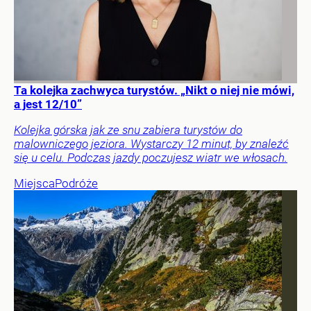
Ta kolejka zachwyca turystów. „Nikt o niej nie mówi,
a jest 12/10”
Kolejka górska jak ze snu zabiera turystów do
malowniczego jeziora. Wystarczy 12 minut, by znaleźć
się u celu. Podczas jazdy poczujesz wiatr we włosach.
Miejsca
Podróże