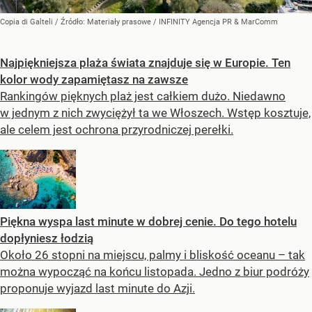
Copia di Galteli
/ Źródło:
Materiały prasowe
/
INFINITY Agencja PR & MarComm
Najpiękniejsza plaża świata znajduje się w Europie. Ten
kolor wody zapamiętasz na zawsze
Rankingów pięknych plaż jest całkiem dużo. Niedawno
w jednym z nich zwyciężył ta we Włoszech. Wstęp kosztuje,
ale celem jest ochrona przyrodniczej perełki.
Piękna wyspa last minute w dobrej cenie. Do tego hotelu
dopłyniesz łodzią
Około 26 stopni na miejscu, palmy i bliskość oceanu – tak
można wypocząć na końcu listopada. Jedno z biur podróży
proponuje wyjazd last minute do Azji.