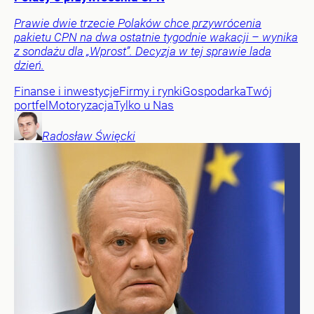
Prawie dwie trzecie Polaków chce przywrócenia
pakietu CPN na dwa ostatnie tygodnie wakacji – wynika
z sondażu dla „Wprost”. Decyzja w tej sprawie lada
dzień.
Finanse i inwestycje
Firmy i rynki
Gospodarka
Twój
portfel
Motoryzacja
Tylko u Nas
Radosław
Święcki