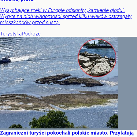
Wysychające rzeki w Europie odsłoniły „kamienie głodu”.
Wyryte na nich wiadomości sprzed kilku wieków ostrzegały
mieszkańców przed suszą.
Turystyka
Podróże
Zagraniczni turyści pokochali polskie miasto. Przylatują