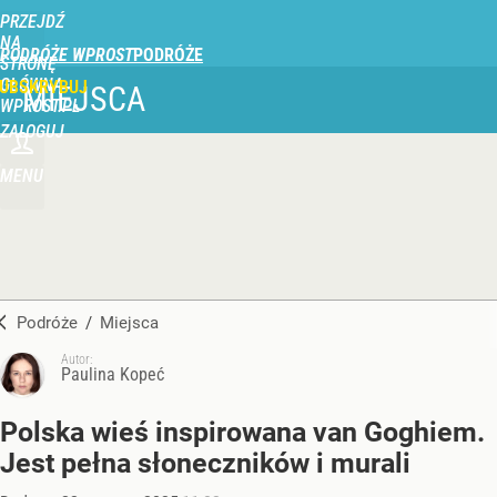
PRZEJDŹ
NA
PODRÓŻE WPROST
STRONĘ
GŁÓWNĄ
UBSKRYBUJ
MIEJSCA
WPROST.PL
ZALOGUJ
MENU
Podróże
/
Miejsca
Autor:
Paulina Kopeć
Polska wieś inspirowana van Goghiem.
Jest pełna słoneczników i murali