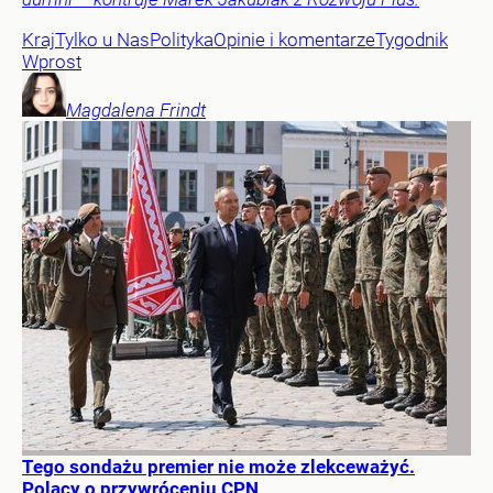
Kraj
Tylko u Nas
Polityka
Opinie i komentarze
Tygodnik
Wprost
Magdalena
Frindt
Tego sondażu premier nie może zlekceważyć.
Polacy o przywróceniu CPN