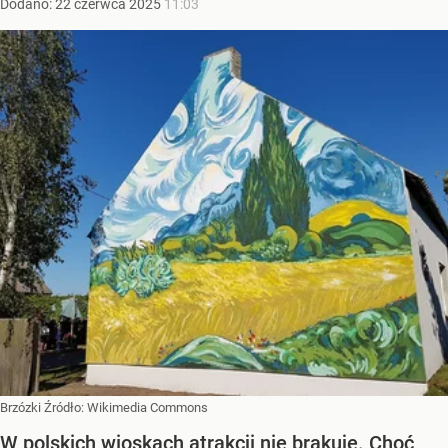
Dodano:
22
czerwca
2025
11:03
Brzózki
Źródło:
Wikimedia Commons
W polskich wioskach atrakcji nie brakuje. Choć