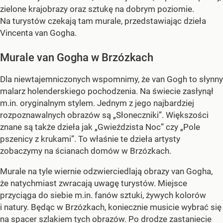
zielone krajobrazy oraz sztukę na dobrym poziomie.
Na turystów czekają tam murale, przedstawiając dzieła
Vincenta van Gogha.
Murale van Gogha w Brzózkach
Dla niewtajemniczonych wspomnimy, że van Gogh to słynny
malarz holenderskiego pochodzenia. Na świecie zasłynął
m.in. oryginalnym stylem. Jednym z jego najbardziej
rozpoznawalnych obrazów są „Słoneczniki”. Większości
znane są także dzieła jak „Gwieździsta Noc” czy „Pole
pszenicy z krukami”. To właśnie te dzieła artysty
zobaczymy na ścianach domów w Brzózkach.
Murale na tyle wiernie odzwierciedlają obrazy van Gogha,
że natychmiast zwracają uwagę turystów. Miejsce
przyciąga do siebie m.in. fanów sztuki, żywych kolorów
i natury. Będąc w Brzózkach, koniecznie musicie wybrać się
na spacer szlakiem tych obrazów. Po drodze zastaniecie