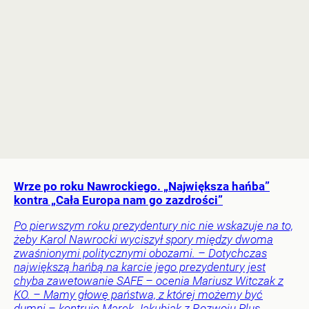
Wrze po roku Nawrockiego. „Największa hańba”
kontra „Cała Europa nam go zazdrości”
Po pierwszym roku prezydentury nic nie wskazuje na to,
żeby Karol Nawrocki wyciszył spory między dwoma
zwaśnionymi politycznymi obozami. – Dotychczas
największą hańbą na karcie jego prezydentury jest
chyba zawetowanie SAFE – ocenia Mariusz Witczak z
KO. – Mamy głowę państwa, z której możemy być
dumni – kontruje Marek Jakubiak z Rozwoju Plus.