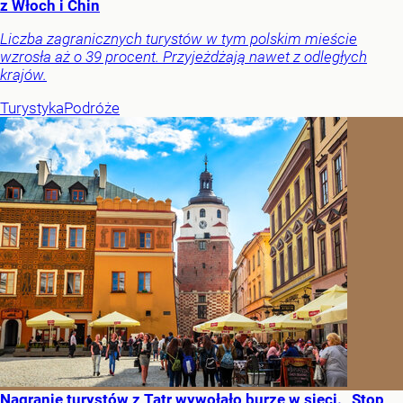
z Włoch i Chin
Liczba zagranicznych turystów w tym polskim mieście
wzrosła aż o 39 procent. Przyjeżdżają nawet z odległych
krajów.
Turystyka
Podróże
Nagranie turystów z Tatr wywołało burzę w sieci. „Stop