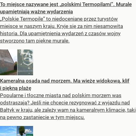
To miejsce nazywane jest „polskimi Termopilami”. Murale
upamiętniają ważne wydarzenia
„Polskie Termopile” to niedoceniane przez turystów
miejsce w naszym kraju. Kryje się za nim niesamowita
historia. Dla upamiętnienia wydarzeń z czasów wojny
stworzono tam piękne murale.
Kameralna osada nad morzem. Ma wieżę widokową, klif
i piękną plażę
Popularne i tłoczne miasta nad polskim morzem was
odstraszają? Jeśli nie chcecie rezygnować z wyjazdu nad
Bałtyk w kraju, ale zależy wam na kameralnym klimacie, taki
na pewno zastaniecie w tym miejscu.