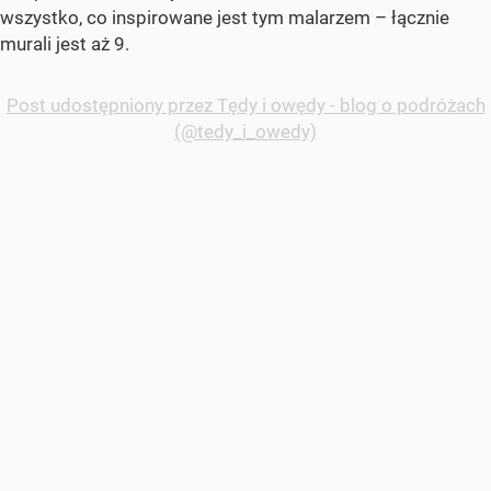
wszystko, co inspirowane jest tym malarzem – łącznie
murali jest aż 9.
Post udostępniony przez Tędy i owędy - blog o podróżach
(@tedy_i_owedy)