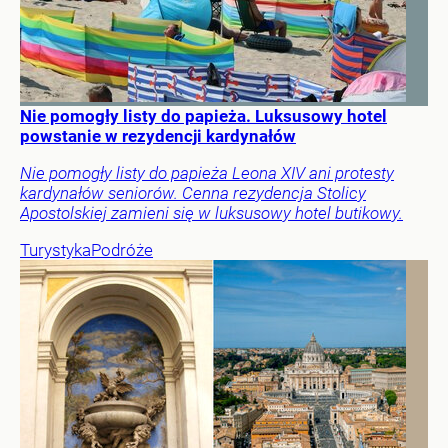
Nie pomogły listy do papieża. Luksusowy hotel
powstanie w rezydencji kardynałów
Nie pomogły listy do papieża Leona XIV ani protesty
kardynałów seniorów. Cenna rezydencja Stolicy
Apostolskiej zamieni się w luksusowy hotel butikowy.
Turystyka
Podróże