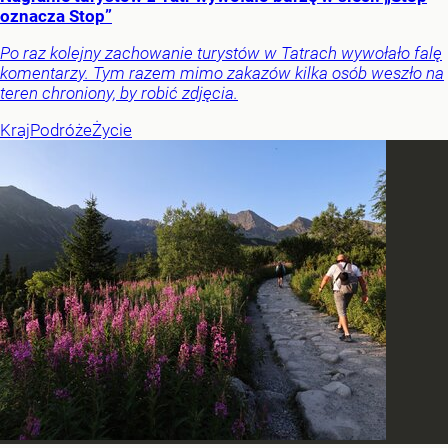
oznacza Stop”
Po raz kolejny zachowanie turystów w Tatrach wywołało falę
komentarzy. Tym razem mimo zakazów kilka osób weszło na
teren chroniony, by robić zdjęcia.
Kraj
Podróże
Życie