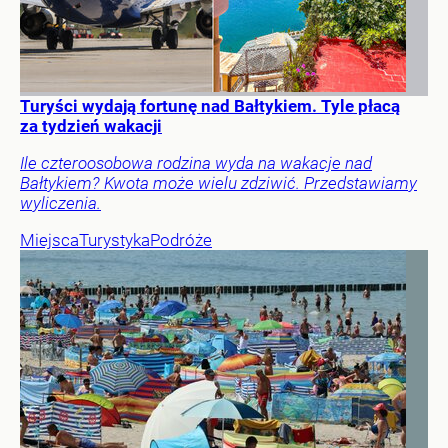
Turyści wydają fortunę nad Bałtykiem. Tyle płacą
za tydzień wakacji
Ile czteroosobowa rodzina wyda na wakacje nad
Bałtykiem? Kwota może wielu zdziwić. Przedstawiamy
wyliczenia.
Miejsca
Turystyka
Podróże