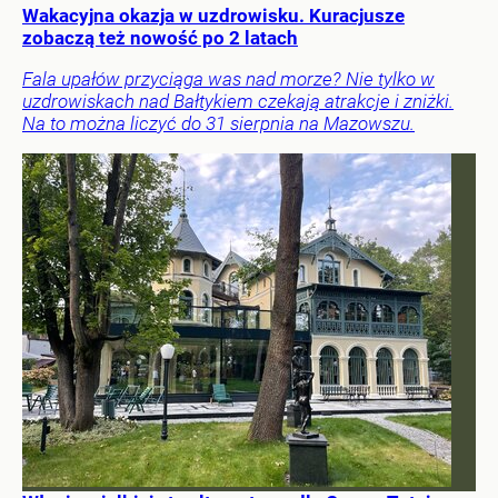
Wakacyjna okazja w uzdrowisku. Kuracjusze
zobaczą też nowość po 2 latach
Fala upałów przyciąga was nad morze? Nie tylko w
uzdrowiskach nad Bałtykiem czekają atrakcje i zniżki.
Na to można liczyć do 31 sierpnia na Mazowszu.