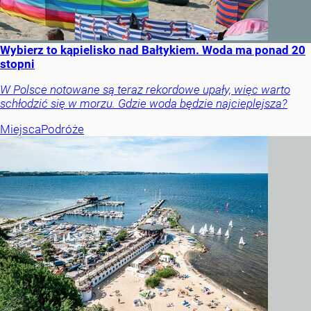
Wybierz to kąpielisko nad Bałtykiem. Woda ma ponad 20
stopni
W Polsce notowane są teraz rekordowe upały, więc warto
schłodzić się w morzu. Gdzie woda będzie najcieplejsza?
Miejsca
Podróże