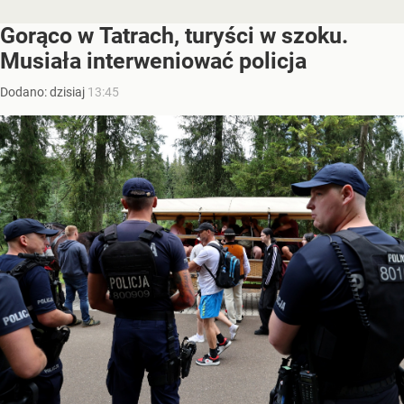
Gorąco w Tatrach, turyści w szoku.
Musiała interweniować policja
Dodano:
dzisiaj
13:45