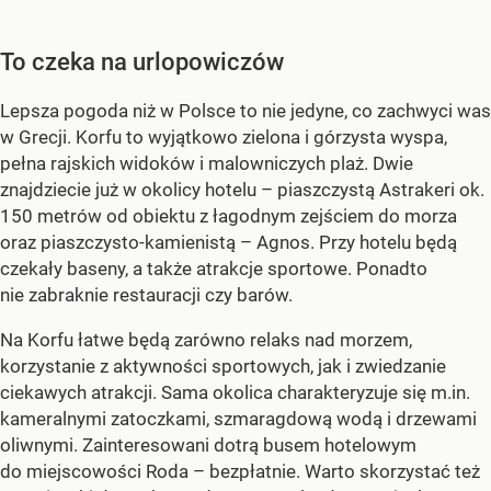
To czeka na urlopowiczów
Lepsza pogoda niż w Polsce to nie jedyne, co zachwyci was
w Grecji. Korfu to wyjątkowo zielona i górzysta wyspa,
pełna rajskich widoków i malowniczych plaż. Dwie
znajdziecie już w okolicy hotelu – piaszczystą Astrakeri ok.
150 metrów od obiektu z łagodnym zejściem do morza
oraz piaszczysto-kamienistą – Agnos. Przy hotelu będą
czekały baseny, a także atrakcje sportowe. Ponadto
nie zabraknie restauracji czy barów.
Na Korfu łatwe będą zarówno relaks nad morzem,
korzystanie z aktywności sportowych, jak i zwiedzanie
ciekawych atrakcji. Sama okolica charakteryzuje się m.in.
kameralnymi zatoczkami, szmaragdową wodą i drzewami
oliwnymi. Zainteresowani dotrą busem hotelowym
do miejscowości Roda – bezpłatnie. Warto skorzystać też