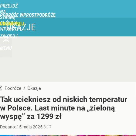
PRZEJDŹ
NA
PODRÓŻE WPROST
STRONĘ
GŁÓWNĄ
UBSKRYBUJ
OKAZJE
WPROST.PL
ZALOGUJ
MENU
Podróże
/
Okazje
Tak uciekniesz od niskich temperatur
w Polsce. Last minute na „zieloną
wyspę” za 1299 zł
Dodano:
15
maja
2025
8:17