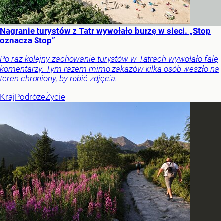
Nagranie turystów z Tatr wywołało burzę w sieci. „Stop
oznacza Stop”
Po raz kolejny zachowanie turystów w Tatrach wywołało falę
komentarzy. Tym razem mimo zakazów kilka osób weszło na
teren chroniony, by robić zdjęcia.
Kraj
Podróże
Życie