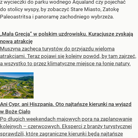
z wycieczki do parku wodnego Aqualand czy pojechać
do stolicy wyspy, by zobaczyć Stare Miasto, Zatokę
Paleoastritsa i panoramę zachodniego wybrzeża.
„Mała Grecja” w polskim uzdrowisku. Kuracjusze zyskają
nową atrakcję
Muszyna zachęca turystów do przyjazdu wieloma
atrakcjami. Teraz pojawi się kolejny powód, by tam zajrzeć,
a wszystko to przez klimatyczne miejsce na łonie natury.
Ani Cypr, ani Hiszpania. Oto najtańsze kierunki na wyjazd
w Boże Ciało
Po długich weekendach majowych pora na zaplanowanie
kolejnych – czerwcowych. Eksperci z branży turystycznej
sprawdzili, które zagraniczne kierunki będą najtańsze