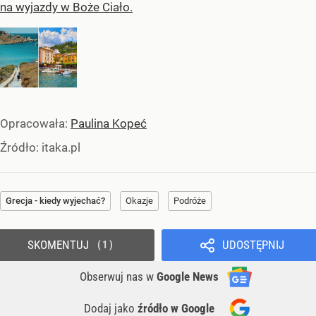
na wyjazdy w Boże Ciało.
Opracowała:
Paulina Kopeć
Źródło:
itaka.pl
Grecja - kiedy wyjechać?
Okazje
Podróże
SKOMENTUJ
UDOSTĘPNIJ
1
Obserwuj nas
w
Google News
Dodaj jako
źródło w Google