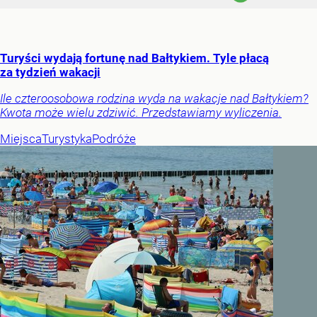
Turyści wydają fortunę nad Bałtykiem. Tyle płacą
za tydzień wakacji
Ile czteroosobowa rodzina wyda na wakacje nad Bałtykiem?
Kwota może wielu zdziwić. Przedstawiamy wyliczenia.
Miejsca
Turystyka
Podróże