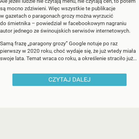
Ale jeżeli ludzie nie czytają menu, nie czytają cen, to potem
są mocno zdziwieni. Więc wszystkie te publikacje
w gazetach o paragonach grozy można wyrzucić
do śmietnika – powiedział w facebookowym nagraniu
autor jednego ze świnoujskich serwisów internetowych.
Samą frazę „paragony grozy” Google notuje po raz
pierwszy w 2020 roku, choć wydaje się, że już wtedy miała
swoje lata. Temat wraca co roku, a określenie straciło już...
CZYTAJ DALEJ