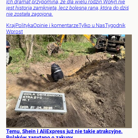
Ich dramat przypomina, że dla wielu rodzin Wołyń nie
jest historią zamkniętą, lecz bolesną raną, która do dziś
nie została zagojona.
Kraj
Polityka
Opinie i komentarze
Tylko u Nas
Tygodnik
Wprost
Temu, Shein i AliExpress już nie takie atrakcyjne.
Polaków zapytano o zakupy