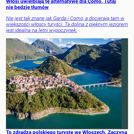
Włosi uwielbiają tę alternatywę dla Como. Tutaj
nie będzie tłumów
Nie jest tak znane jak Garda i Como, a docierają tam w
większości włoscy turyści. Ta dolina z pięknym jeziorem
jest idealna na letni wypoczynek.
To zdradza polskiego turystę we Włoszech. Zaczyna