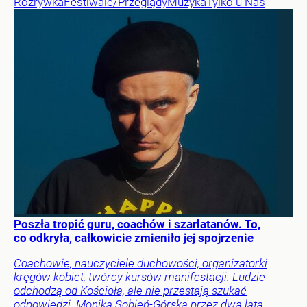
Rozrywka
Festiwale/Przeglądy
Muzyka
Tylko u Nas
Poszła tropić guru, coachów i szarlatanów. To,
co odkryła, całkowicie zmieniło jej spojrzenie
Coachowie, nauczyciele duchowości, organizatorki
kręgów kobiet, twórcy kursów manifestacji. Ludzie
odchodzą od Kościoła, ale nie przestają szukać
odpowiedzi. Monika Sobień-Górska przez dwa lata