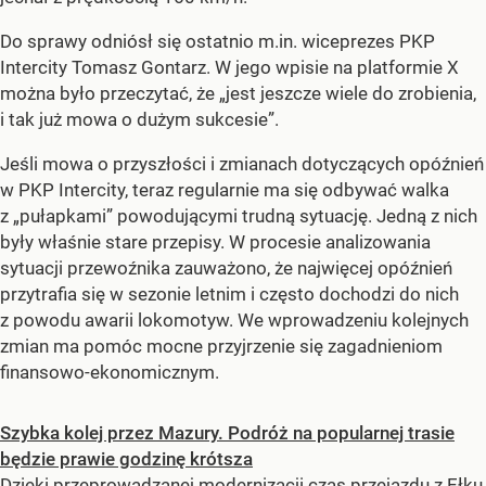
Do sprawy odniósł się ostatnio m.in. wiceprezes PKP
Intercity Tomasz Gontarz. W jego wpisie na platformie X
można było przeczytać, że „jest jeszcze wiele do zrobienia,
i tak już mowa o dużym sukcesie”.
Jeśli mowa o przyszłości i zmianach dotyczących opóźnień
w PKP Intercity, teraz regularnie ma się odbywać walka
z „pułapkami” powodującymi trudną sytuację. Jedną z nich
były właśnie stare przepisy. W procesie analizowania
sytuacji przewoźnika zauważono, że najwięcej opóźnień
przytrafia się w sezonie letnim i często dochodzi do nich
z powodu awarii lokomotyw. We wprowadzeniu kolejnych
zmian ma pomóc mocne przyjrzenie się zagadnieniom
finansowo-ekonomicznym.
Szybka kolej przez Mazury. Podróż na popularnej trasie
będzie prawie godzinę krótsza
Dzięki przeprowadzanej modernizacji czas przejazdu z Ełku