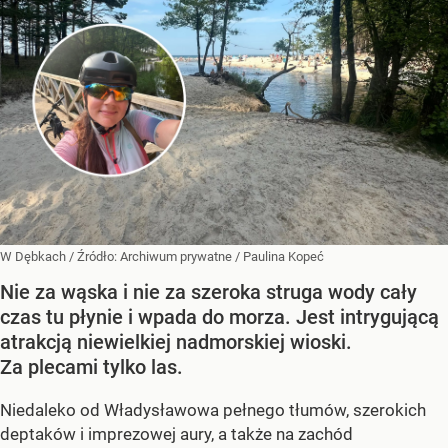
W Dębkach
/ Źródło:
Archiwum prywatne
/
Paulina Kopeć
Nie za wąska i nie za szeroka struga wody cały
czas tu płynie i wpada do morza. Jest intrygującą
atrakcją niewielkiej nadmorskiej wioski.
Za plecami tylko las.
Niedaleko od Władysławowa pełnego tłumów, szerokich
deptaków i imprezowej aury, a także na zachód