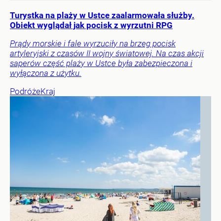
Turystka na plaży w Ustce zaalarmowała służby.
Obiekt wyglądał jak pocisk z wyrzutni RPG
Prądy morskie i fale wyrzuciły na brzeg pocisk
artyleryjski z czasów II wojny światowej. Na czas akcji
saperów część plaży w Ustce była zabezpieczona i
wyłączona z użytku.
Podróże
Kraj