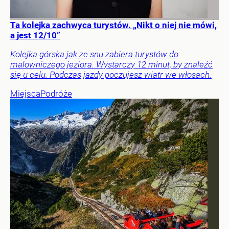
Ta kolejka zachwyca turystów. „Nikt o niej nie mówi,
a jest 12/10”
Kolejka górska jak ze snu zabiera turystów do
malowniczego jeziora. Wystarczy 12 minut, by znaleźć
się u celu. Podczas jazdy poczujesz wiatr we włosach.
Miejsca
Podróże