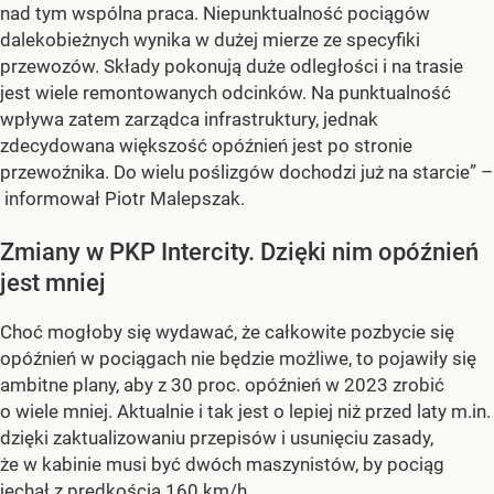
nad tym wspólna praca. Niepunktualność pociągów
dalekobieżnych wynika w dużej mierze ze specyfiki
przewozów. Składy pokonują duże odległości i na trasie
jest wiele remontowanych odcinków. Na punktualność
wpływa zatem zarządca infrastruktury, jednak
zdecydowana większość opóźnień jest po stronie
przewoźnika. Do wielu poślizgów dochodzi już na starcie” –
informował Piotr Malepszak.
Zmiany w PKP Intercity. Dzięki nim opóźnień
jest mniej
Choć mogłoby się wydawać, że całkowite pozbycie się
opóźnień w pociągach nie będzie możliwe, to pojawiły się
ambitne plany, aby z 30 proc. opóźnień w 2023 zrobić
o wiele mniej. Aktualnie i tak jest o lepiej niż przed laty m.in.
dzięki zaktualizowaniu przepisów i usunięciu zasady,
że w kabinie musi być dwóch maszynistów, by pociąg
jechał z prędkością 160 km/h.