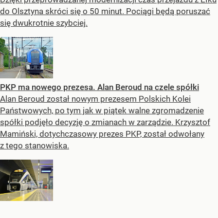
do Olsztyna skróci się o 50 minut. Pociągi będą poruszać
się dwukrotnie szybciej.
PKP ma nowego prezesa. Alan Beroud na czele spółki
Alan Beroud został nowym prezesem Polskich Kolei
Państwowych, po tym jak w piątek walne zgromadzenie
spółki podjęło decyzję o zmianach w zarządzie. Krzysztof
Mamiński, dotychczasowy prezes PKP, został odwołany
z tego stanowiska.