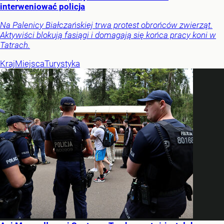
interweniować policja
Na Palenicy Białczańskiej trwa protest obrońców zwierząt.
Aktywiści blokują fasiągi i domagają się końca pracy koni w
Tatrach.
Kraj
Miejsca
Turystyka