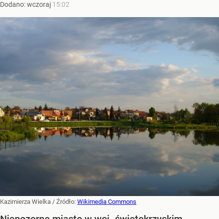
Dodano:
wczoraj
15:02
Kazimierza Wielka
/ Źródło:
Wikimedia Commons
Niepozorne miasto w woj. świętokrzyskim