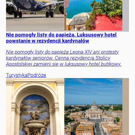
Nie pomogły listy do papieża. Luksusowy hotel
powstanie w rezydencji kardynałów
Nie pomogły listy do papieża Leona XIV ani protesty
kardynałów seniorów. Cenna rezydencja Stolicy
Apostolskiej zamieni się w luksusowy hotel butikowy.
Turystyka
Podróże