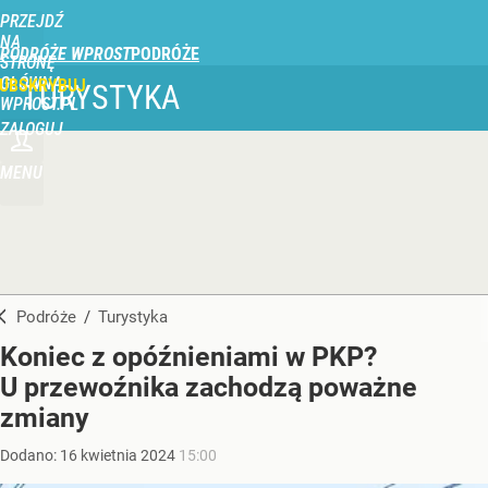
PRZEJDŹ
NA
PODRÓŻE WPROST
STRONĘ
GŁÓWNĄ
UBSKRYBUJ
TURYSTYKA
WPROST.PL
ZALOGUJ
MENU
Podróże
/
Turystyka
Koniec z opóźnieniami w PKP?
U przewoźnika zachodzą poważne
zmiany
Dodano:
16
kwietnia
2024
15:00