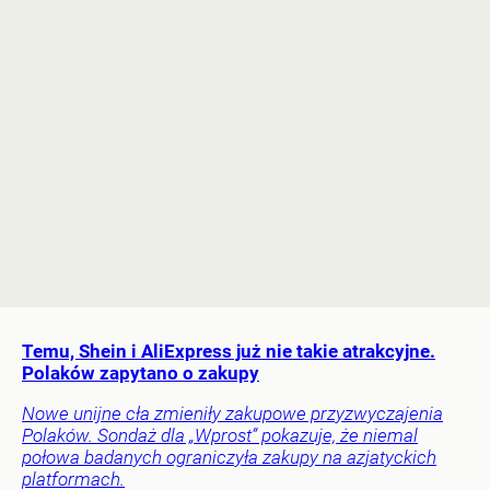
Temu, Shein i AliExpress już nie takie atrakcyjne.
Polaków zapytano o zakupy
Nowe unijne cła zmieniły zakupowe przyzwyczajenia
Polaków. Sondaż dla „Wprost” pokazuje, że niemal
połowa badanych ograniczyła zakupy na azjatyckich
platformach.