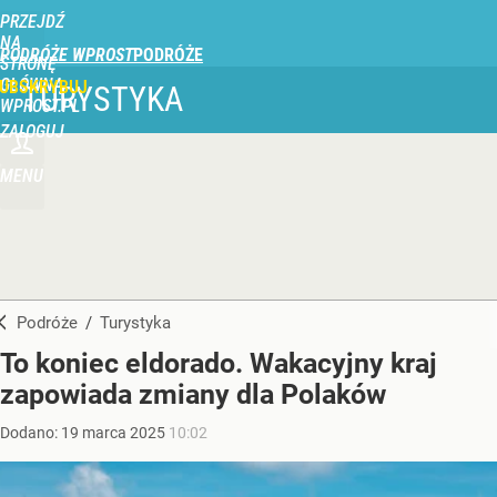
PRZEJDŹ
NA
PODRÓŻE WPROST
STRONĘ
GŁÓWNĄ
UBSKRYBUJ
TURYSTYKA
WPROST.PL
ZALOGUJ
MENU
Podróże
/
Turystyka
To koniec eldorado. Wakacyjny kraj
zapowiada zmiany dla Polaków
Dodano:
19
marca
2025
10:02