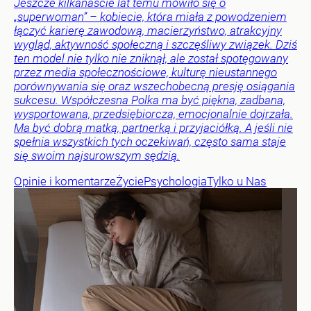
Jeszcze kilkanaście lat temu mówiło się o
„superwoman” – kobiecie, która miała z powodzeniem
łączyć karierę zawodową, macierzyństwo, atrakcyjny
wygląd, aktywność społeczną i szczęśliwy związek. Dziś
ten model nie tylko nie zniknął, ale został spotęgowany
przez media społecznościowe, kulturę nieustannego
porównywania się oraz wszechobecną presję osiągania
sukcesu. Współczesna Polka ma być piękna, zadbana,
wysportowana, przedsiębiorcza, emocjonalnie dojrzała.
Ma być dobrą matką, partnerką i przyjaciółką. A jeśli nie
spełnia wszystkich tych oczekiwań, często sama staje
się swoim najsurowszym sędzią.
Opinie i komentarze
Życie
Psychologia
Tylko u Nas