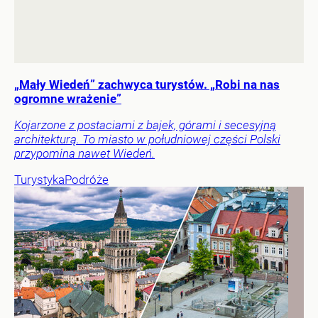
„Mały Wiedeń” zachwyca turystów. „Robi na nas
ogromne wrażenie”
Kojarzone z postaciami z bajek, górami i secesyjną
architekturą. To miasto w południowej części Polski
przypomina nawet Wiedeń.
Turystyka
Podróże