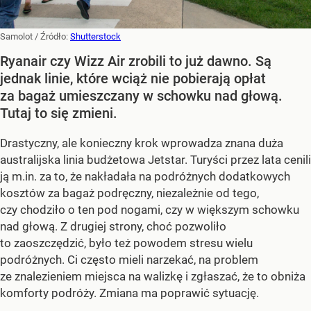
Samolot
/ Źródło:
Shutterstock
Ryanair czy Wizz Air zrobili to już dawno. Są
jednak linie, które wciąż nie pobierają opłat
za bagaż umieszczany w schowku nad głową.
Tutaj to się zmieni.
Drastyczny, ale konieczny krok wprowadza znana duża
australijska linia budżetowa Jetstar. Turyści przez lata cenili
ją m.in. za to, że nakładała na podróżnych dodatkowych
kosztów za bagaż podręczny, niezależnie od tego,
czy chodziło o ten pod nogami, czy w większym schowku
nad głową. Z drugiej strony, choć pozwoliło
to zaoszczędzić, było też powodem stresu wielu
podróżnych. Ci często mieli narzekać, na problem
ze znalezieniem miejsca na walizkę i zgłaszać, że to obniża
komforty podróży. Zmiana ma poprawić sytuację.