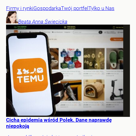
Firmy i rynki
Gospodarka
Twój portfel
Tylko u Nas
Beata Anna
Święcicka
Cicha epidemia wśród Polek. Dane naprawdę
niepokoją