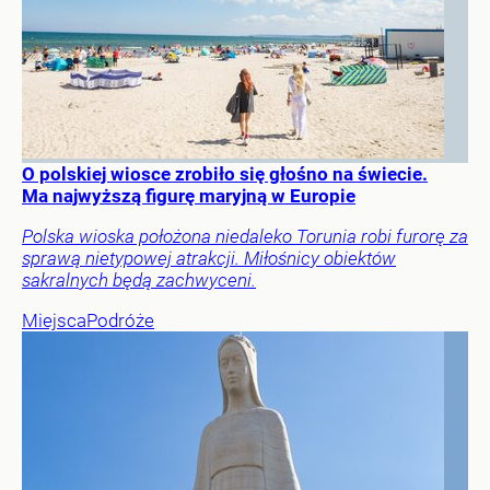
O polskiej wiosce zrobiło się głośno na świecie.
Ma najwyższą figurę maryjną w Europie
Polska wioska położona niedaleko Torunia robi furorę za
sprawą nietypowej atrakcji. Miłośnicy obiektów
sakralnych będą zachwyceni.
Miejsca
Podróże