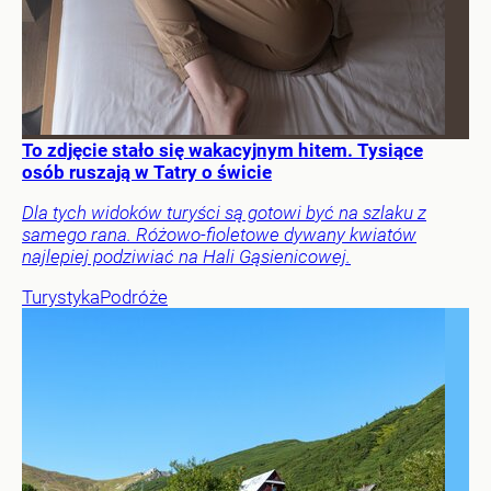
To zdjęcie stało się wakacyjnym hitem. Tysiące
osób ruszają w Tatry o świcie
Dla tych widoków turyści są gotowi być na szlaku z
samego rana. Różowo-fioletowe dywany kwiatów
najlepiej podziwiać na Hali Gąsienicowej.
Turystyka
Podróże