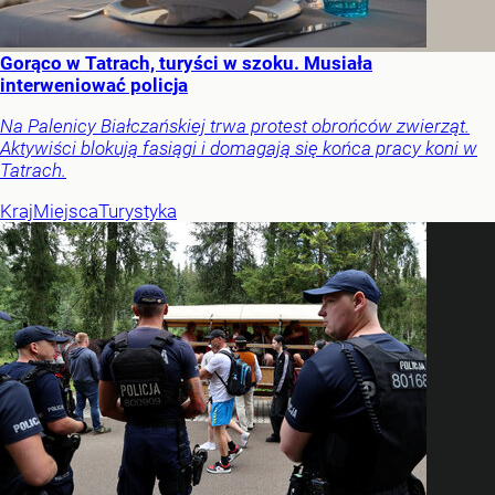
Gorąco w Tatrach, turyści w szoku. Musiała
interweniować policja
Na Palenicy Białczańskiej trwa protest obrońców zwierząt.
Aktywiści blokują fasiągi i domagają się końca pracy koni w
Tatrach.
Kraj
Miejsca
Turystyka