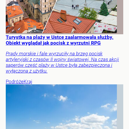
Turystka na plaży w Ustce zaalarmowała służby.
Obiekt wyglądał jak pocisk z wyrzutni RPG
Prądy morskie i fale wyrzuciły na brzeg pocisk
artyleryjski z czasów II wojny światowej. Na czas akcji
saperów część plaży w Ustce była zabezpieczona i
wyłączona z użytku.
Podróże
Kraj