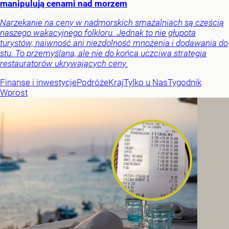
manipulują cenami nad morzem
Narzekanie na ceny w nadmorskich smażalniach są częścią
naszego wakacyjnego folkloru. Jednak to nie głupota
turystów, naiwność ani niezdolność mnożenia i dodawania do
stu. To przemyślana, ale nie do końca uczciwa strategia
restauratorów ukrywających ceny.
Finanse i inwestycje
Podróże
Kraj
Tylko u Nas
Tygodnik
Wprost