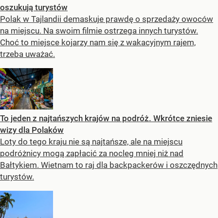
oszukują turystów
Polak w Tajlandii demaskuje prawdę o sprzedaży owoców
na miejscu. Na swoim filmie ostrzega innych turystów.
Choć to miejsce kojarzy nam się z wakacyjnym rajem,
trzeba uważać.
To jeden z najtańszych krajów na podróż. Wkrótce zniesie
wizy dla Polaków
Loty do tego kraju nie są najtańsze, ale na miejscu
podróżnicy mogą zapłacić za nocleg mniej niż nad
Bałtykiem. Wietnam to raj dla backpackerów i oszczędnych
turystów.