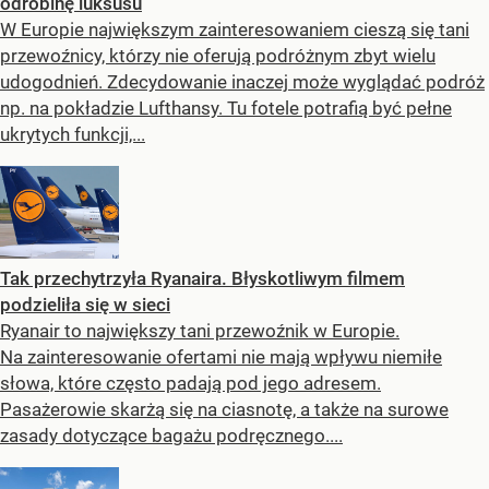
odrobinę luksusu
W Europie największym zainteresowaniem cieszą się tani
przewoźnicy, którzy nie oferują podróżnym zbyt wielu
udogodnień. Zdecydowanie inaczej może wyglądać podróż
np. na pokładzie Lufthansy. Tu fotele potrafią być pełne
ukrytych funkcji,...
Tak przechytrzyła Ryanaira. Błyskotliwym filmem
podzieliła się w sieci
Ryanair to największy tani przewoźnik w Europie.
Na zainteresowanie ofertami nie mają wpływu niemiłe
słowa, które często padają pod jego adresem.
Pasażerowie skarżą się na ciasnotę, a także na surowe
zasady dotyczące bagażu podręcznego....