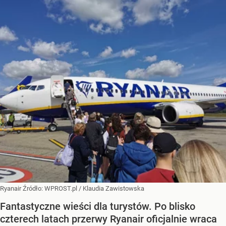
Ryanair
Źródło:
WPROST.pl
/
Klaudia Zawistowska
Fantastyczne wieści dla turystów. Po blisko
czterech latach przerwy Ryanair oficjalnie wraca