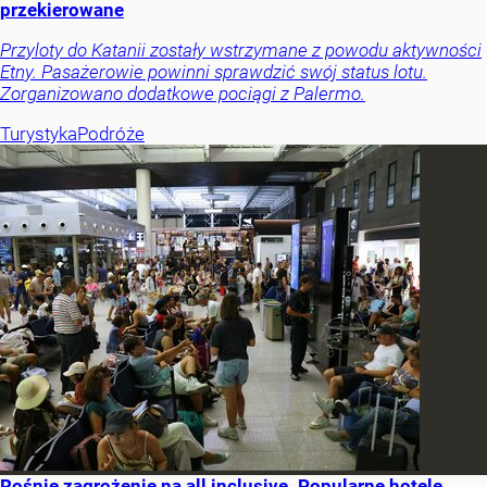
przekierowane
Przyloty do Katanii zostały wstrzymane z powodu aktywności
Etny. Pasażerowie powinni sprawdzić swój status lotu.
Zorganizowano dodatkowe pociągi z Palermo.
Turystyka
Podróże
Rośnie zagrożenie na all inclusive. Popularne hotele