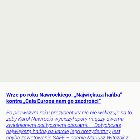
Wrze po roku Nawrockiego. „Największa hańba”
kontra „Cała Europa nam go zazdrości”
Po pierwszym roku prezydentury nic nie wskazuje na to,
żeby Karol Nawrocki wyciszył spory między dwoma
zwaśnionymi politycznymi obozami. – Dotychczas
największą hańbą na karcie jego prezydentury jest
chyba zawetowanie SAFE – ocenia Mariusz Witczak z