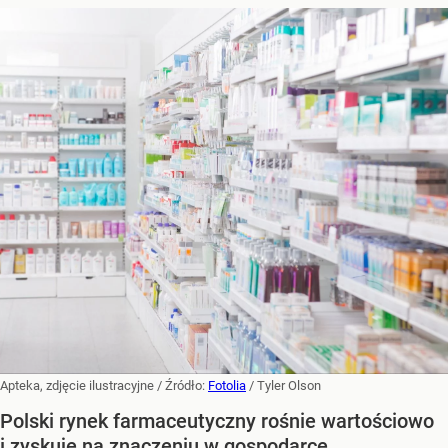
Apteka, zdjęcie ilustracyjne
/ Źródło:
Fotolia
/
Tyler Olson
Polski rynek farmaceutyczny rośnie wartościowo
i zyskuje na znaczeniu w gospodarce,