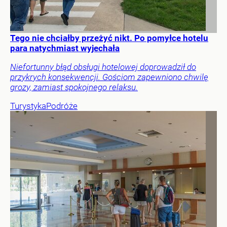
Tego nie chciałby przeżyć nikt. Po pomyłce hotelu
para natychmiast wyjechała
Niefortunny błąd obsługi hotelowej doprowadził do
przykrych konsekwencji. Gościom zapewniono chwilę
grozy, zamiast spokojnego relaksu.
Turystyka
Podróże