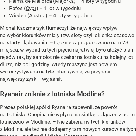
Palma de Mallorca (Majorka) – 4 loty w tygodniu
Pafos (
Cypr
) – 1 lot w tygodniu
Wiedeń (Austria) – 4 loty w tygodniu
Michał Kaczmarzyk tłumaczył, że największy wpływ
na wybór kierunków miały tzw. sloty czyli okienka czasowe
na starty i lądowania. – Łącznie zaproponowano nam 23
miejsca, w wypadku tych pięciu najłatwiej było ułożyć plan
rejsów tak, by samolot nie czekał na lotnisku na kolejny lot
dłużej niż pół godziny. Wtedy maszyna jest bowiem
wykorzystywana na tyle intensywnie, że przynosi
największy zysk – wyjaśnił.
Ryanair zniknie z lotniska Modlina?
Prezes polskiej spółki Ryanaira zapewnił, że powrót
na Lotnisko Chopina nie wpłynie na siatkę połączeń z portu
lotniczego w Modlinie. – Nie zabieramy tych kierunków
z Modlina, ale też nie dodajemy tam nowych kursów na tych