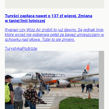
Turyści zapłacą nawet o 137 zł więcej. Zmiana
w taniej linii lotniczej
Ryanair czy Wizz Air zrobili to już dawno. Są jednak linie,
które wciąż nie pobierają opłat za bagaż umieszczany w
schowku nad głową. Tutaj to się zmieni.
Turystyka
Podróże