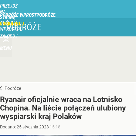
PRZEJDŹ
NA
PODRÓŻE WPROST
STRONĘ
GŁÓWNĄ
UBSKRYBUJ
PODRÓŻE
WPROST.PL
ZALOGUJ
MENU
Podróże
Ryanair oficjalnie wraca na Lotnisko
Chopina. Na liście połączeń ulubiony
wyspiarski kraj Polaków
Dodano:
25
stycznia
2023
15:18