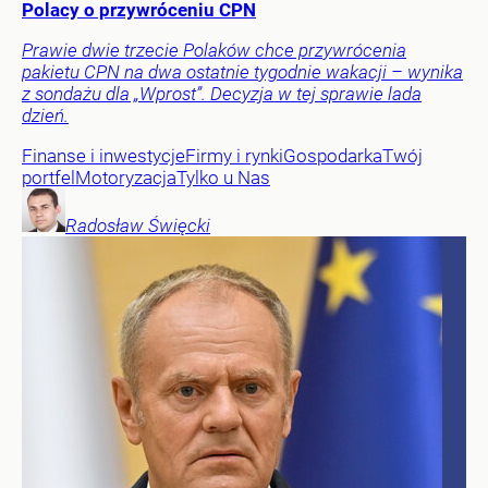
Polacy o przywróceniu CPN
Prawie dwie trzecie Polaków chce przywrócenia
pakietu CPN na dwa ostatnie tygodnie wakacji – wynika
z sondażu dla „Wprost”. Decyzja w tej sprawie lada
dzień.
Finanse i inwestycje
Firmy i rynki
Gospodarka
Twój
portfel
Motoryzacja
Tylko u Nas
Radosław
Święcki