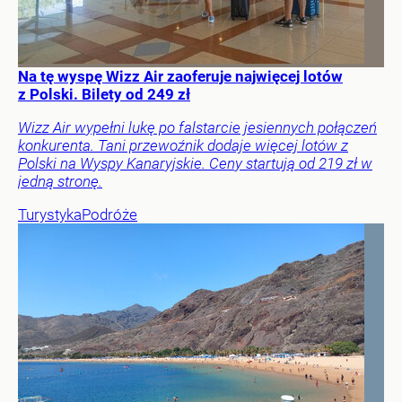
Na tę wyspę Wizz Air zaoferuje najwięcej lotów
z Polski. Bilety od 249 zł
Wizz Air wypełni lukę po falstarcie jesiennych połączeń
konkurenta. Tani przewoźnik dodaje więcej lotów z
Polski na Wyspy Kanaryjskie. Ceny startują od 219 zł w
jedną stronę.
Turystyka
Podróże