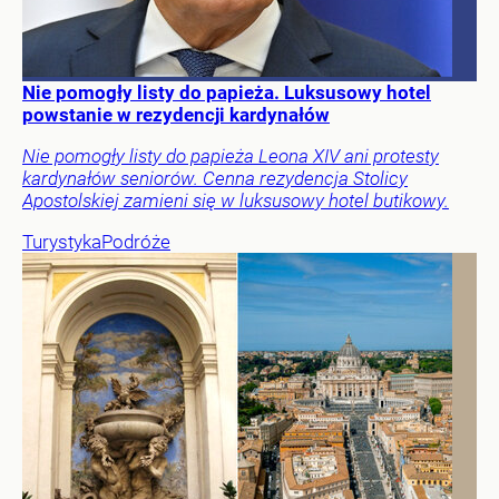
Nie pomogły listy do papieża. Luksusowy hotel
powstanie w rezydencji kardynałów
Nie pomogły listy do papieża Leona XIV ani protesty
kardynałów seniorów. Cenna rezydencja Stolicy
Apostolskiej zamieni się w luksusowy hotel butikowy.
Turystyka
Podróże