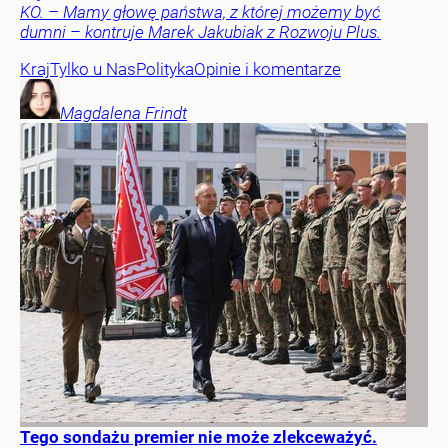
KO. – Mamy głowę państwa, z której możemy być
dumni – kontruje Marek Jakubiak z Rozwoju Plus.
Kraj
Tylko u Nas
Polityka
Opinie i komentarze
Magdalena
Frindt
Tego sondażu premier nie może zlekceważyć.