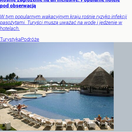
pod obserwacją
W tym popularnym wakacyjnym kraju rośnie ryzyko infekcji
pasożytami. Turyści muszą uważać na wodę i jedzenie w
hotelach.
Turystyka
Podróże