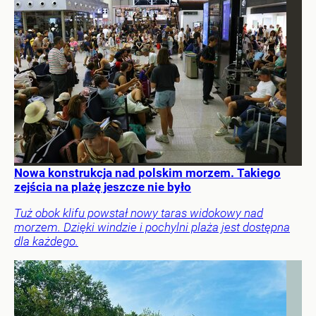
Nowa konstrukcja nad polskim morzem. Takiego
zejścia na plażę jeszcze nie było
Tuż obok klifu powstał nowy taras widokowy nad
morzem. Dzięki windzie i pochylni plaża jest dostępna
dla każdego.