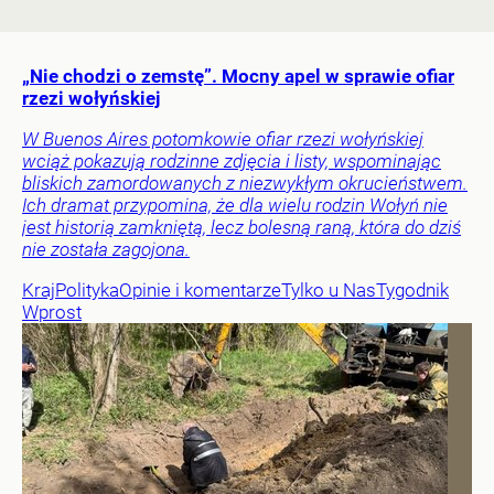
„Nie chodzi o zemstę”. Mocny apel w sprawie ofiar
rzezi wołyńskiej
W Buenos Aires potomkowie ofiar rzezi wołyńskiej
wciąż pokazują rodzinne zdjęcia i listy, wspominając
bliskich zamordowanych z niezwykłym okrucieństwem.
Ich dramat przypomina, że dla wielu rodzin Wołyń nie
jest historią zamkniętą, lecz bolesną raną, która do dziś
nie została zagojona.
Kraj
Polityka
Opinie i komentarze
Tylko u Nas
Tygodnik
Wprost