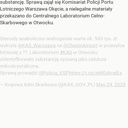
substancję. Sprawą zajął się Komisariat Policji Portu
Lotniczego Warszawa Okęcie, a nielegalne materiały
przekazano do Centralnego Laboratorium Celno-
Skarbowego w Otwocku.
Steroidy anaboliczno-androgenne warte ok. 500 tys. zł
wykryła
@KAS_Warszawa
na
@ChopinAirport
w przesyłce
lotniczej z ??. Laboratorium
#KAS
w Otwocku
zidentyfikowało substancję opisaną jako celuloza
mikrokrystaliczna.
Sprawę prowadzi
@Policja_KSP
.
https://t.co/qMGdtyajEs
— Krajowa Adm.Skarbowa (@KAS_GOV_PL)
May 24, 2023