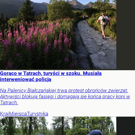
Gorąco w Tatrach, turyści w szoku. Musiała
interweniować policja
Na Palenicy Białczańskiej trwa protest obrońców zwierząt.
Aktywiści blokują fasiągi i domagają się końca pracy koni w
Tatrach.
Kraj
Miejsca
Turystyka