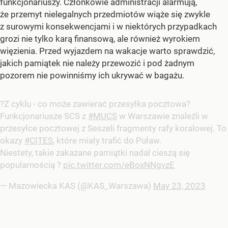
funkcjonariuszy. Członkowie administracji alarmują,
że przemyt nielegalnych przedmiotów wiąże się zwykle
z surowymi konsekwencjami i w niektórych przypadkach
grozi nie tylko karą finansową, ale również wyrokiem
więzienia. Przed wyjazdem na wakacje warto sprawdzić,
jakich pamiątek nie należy przewozić i pod żadnym
pozorem nie powinniśmy ich ukrywać w bagażu.
?Z cyklu - co może zawierać przesyłka pocztowa?
Funkcjonariusze SCS z
#MUCS
w Warszawie znaleźli w
przesyłce pocztowej z Seszeli fragmenty rafy koralowej. To
okazy
#CITES
, które miały trafić do Puław.
Niestety, takie zakazane pamiątki nadal cieszą się
popularnością ?
pic.twitter.com/eBoxNNgvzE
— Mazowiecka KAS (@KAS_Warszawa)
May 23, 2023