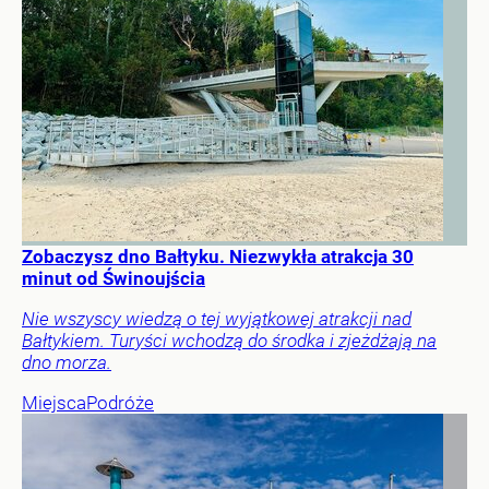
Zobaczysz dno Bałtyku. Niezwykła atrakcja 30
minut od Świnoujścia
Nie wszyscy wiedzą o tej wyjątkowej atrakcji nad
Bałtykiem. Turyści wchodzą do środka i zjeżdżają na
dno morza.
Miejsca
Podróże