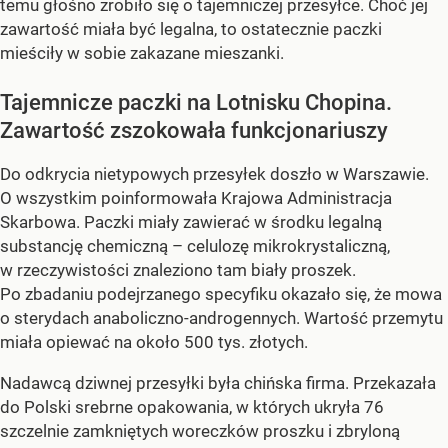
temu głośno zrobiło się o tajemniczej przesyłce. Choć jej
zawartość miała być legalna, to ostatecznie paczki
mieściły w sobie zakazane mieszanki.
Tajemnicze paczki na Lotnisku Chopina.
Zawartość zszokowała funkcjonariuszy
Do odkrycia nietypowych przesyłek doszło w Warszawie.
O wszystkim poinformowała Krajowa Administracja
Skarbowa. Paczki miały zawierać w środku legalną
substancję chemiczną – celulozę mikrokrystaliczną,
w rzeczywistości znaleziono tam biały proszek.
Po zbadaniu podejrzanego specyfiku okazało się, że mowa
o sterydach anaboliczno-androgennych. Wartość przemytu
miała opiewać na około 500 tys. złotych.
Nadawcą dziwnej przesyłki była chińska firma. Przekazała
do Polski srebrne opakowania, w których ukryła 76
szczelnie zamkniętych woreczków proszku i zbryloną