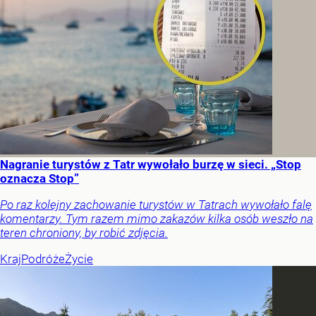
Nagranie turystów z Tatr wywołało burzę w sieci. „Stop
oznacza Stop”
Po raz kolejny zachowanie turystów w Tatrach wywołało falę
komentarzy. Tym razem mimo zakazów kilka osób weszło na
teren chroniony, by robić zdjęcia.
Kraj
Podróże
Życie