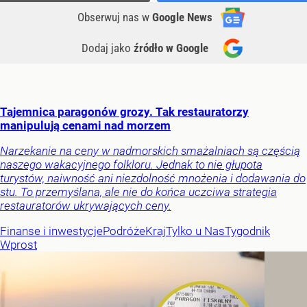
Obserwuj nas
w
Google News
Dodaj jako
źródło w Google
Tajemnica paragonów grozy. Tak restauratorzy
manipulują cenami nad morzem
Narzekanie na ceny w nadmorskich smażalniach są częścią
naszego wakacyjnego folkloru. Jednak to nie głupota
turystów, naiwność ani niezdolność mnożenia i dodawania do
stu. To przemyślana, ale nie do końca uczciwa strategia
restauratorów ukrywających ceny.
Finanse i inwestycje
Podróże
Kraj
Tylko u Nas
Tygodnik
Wprost