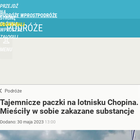
PRZEJDŹ
NA
PODRÓŻE WPROST
STRONĘ
GŁÓWNĄ
UBSKRYBUJ
PODRÓŻE
WPROST.PL
ZALOGUJ
MENU
Podróże
Tajemnicze paczki na lotnisku Chopina.
Mieściły w sobie zakazane substancje
Dodano:
30
maja
2023
13:00