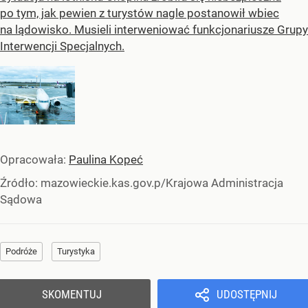
po tym, jak pewien z turystów nagle postanowił wbiec
na lądowisko. Musieli interweniować funkcjonariusze Grupy
Interwencji Specjalnych.
Opracowała:
Paulina Kopeć
Źródło:
mazowieckie.kas.gov.p/Krajowa Administracja
Sądowa
Podróże
Turystyka
SKOMENTUJ
UDOSTĘPNIJ