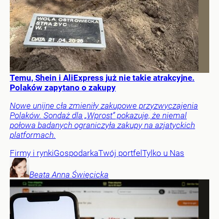
Temu, Shein i AliExpress już nie takie atrakcyjne.
Polaków zapytano o zakupy
Nowe unijne cła zmieniły zakupowe przyzwyczajenia
Polaków. Sondaż dla „Wprost” pokazuje, że niemal
połowa badanych ograniczyła zakupy na azjatyckich
platformach.
Firmy i rynki
Gospodarka
Twój portfel
Tylko u Nas
Beata Anna
Święcicka