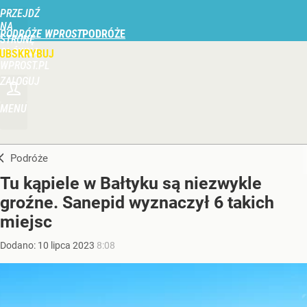
PRZEJDŹ
NA
PODRÓŻE WPROST
STRONĘ
GŁÓWNĄ
UBSKRYBUJ
WPROST.PL
ZALOGUJ
MENU
Podróże
Tu kąpiele w Bałtyku są niezwykle
groźne. Sanepid wyznaczył 6 takich
miejsc
Dodano:
10
lipca
2023
8:08