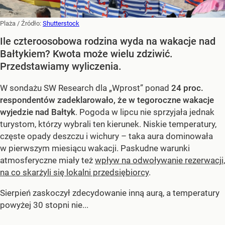
Plaża
/ Źródło:
Shutterstock
Ile czteroosobowa rodzina wyda na wakacje nad
Bałtykiem? Kwota może wielu zdziwić.
Przedstawiamy wyliczenia.
W sondażu SW Research dla „Wprost” ponad
24 proc.
respondentów zadeklarowało, że w tegoroczne wakacje
wyjedzie nad Bałtyk
. Pogoda w lipcu nie sprzyjała jednak
turystom, którzy wybrali ten kierunek. Niskie temperatury,
częste opady deszczu i wichury – taka aura dominowała
w pierwszym miesiącu wakacji. Paskudne warunki
atmosferyczne miały też
wpływ na odwoływanie rezerwacji,
na co skarżyli się lokalni przedsiębiorcy
.
Sierpień zaskoczył zdecydowanie inną aurą, a temperatury
powyżej 30 stopni nie...