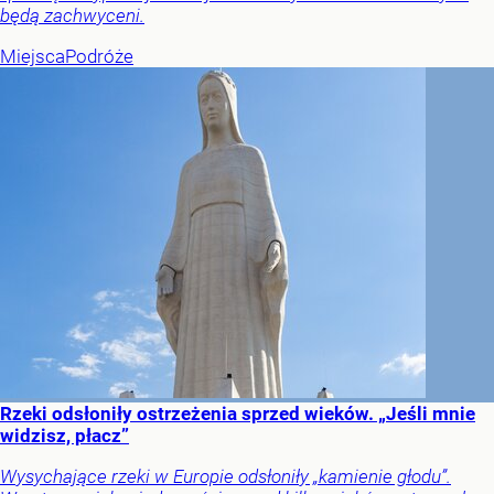
będą zachwyceni.
Miejsca
Podróże
Rzeki odsłoniły ostrzeżenia sprzed wieków. „Jeśli mnie
widzisz, płacz”
Wysychające rzeki w Europie odsłoniły „kamienie głodu”.