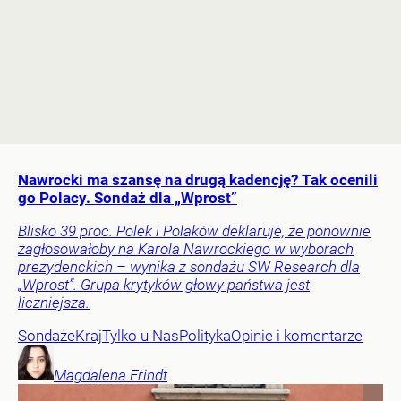
Nawrocki ma szansę na drugą kadencję? Tak ocenili
go Polacy. Sondaż dla „Wprost”
Blisko 39 proc. Polek i Polaków deklaruje, że ponownie
zagłosowałoby na Karola Nawrockiego w wyborach
prezydenckich – wynika z sondażu SW Research dla
„Wprost”. Grupa krytyków głowy państwa jest
liczniejsza.
Sondaże
Kraj
Tylko u Nas
Polityka
Opinie i komentarze
Magdalena
Frindt