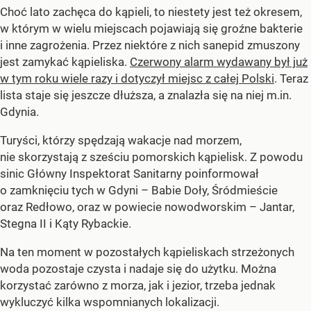
Choć lato zachęca do kąpieli, to niestety jest też okresem,
w którym w wielu miejscach pojawiają się groźne bakterie
i inne zagrożenia. Przez niektóre z nich sanepid zmuszony
jest zamykać kąpieliska.
Czerwony alarm wydawany był już
w tym roku wiele razy i dotyczył miejsc z całej Polski
. Teraz
lista staje się jeszcze dłuższa, a znalazła się na niej m.in.
Gdynia.
Turyści, którzy spędzają wakacje nad morzem,
nie skorzystają z sześciu pomorskich kąpielisk. Z powodu
sinic Główny Inspektorat Sanitarny poinformował
o zamknięciu tych w Gdyni – Babie Doły, Śródmieście
oraz Redłowo, oraz w powiecie nowodworskim – Jantar,
Stegna II i Kąty Rybackie.
Na ten moment w pozostałych kąpieliskach strzeżonych
woda pozostaje czysta i nadaje się do użytku. Można
korzystać zarówno z morza, jak i jezior, trzeba jednak
wykluczyć kilka wspomnianych lokalizacji.