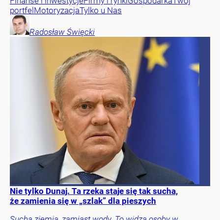
Finanse i inwestycje
Firmy i rynki
Gospodarka
Twój
portfel
Motoryzacja
Tylko u Nas
Radosław
Święcki
Nie tylko Dunaj. Ta rzeka staje się tak sucha,
że zamienia się w „szlak” dla pieszych
Sucha ziemia, zamiast wody. To widzą osoby w