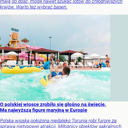
mają go dość, mogą nawet szukać lotów do chłodniejszych
krajów. Warto też wybrać basen.
O polskiej wiosce zrobiło się głośno na świecie.
Ma najwyższą figurę maryjną w Europie
Polska wioska położona niedaleko Torunia robi furorę za
sprawą nietypowej atrakcji. Miłośnicy obiektów sakralnych