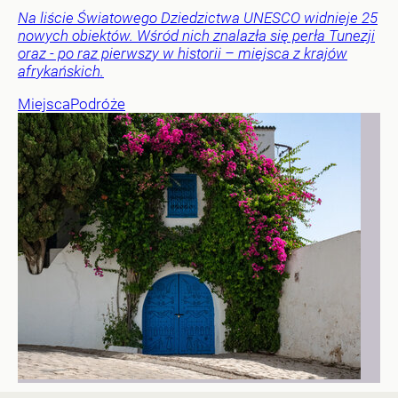
Na liście Światowego Dziedzictwa UNESCO widnieje 25
nowych obiektów. Wśród nich znalazła się perła Tunezji
oraz - po raz pierwszy w historii – miejsca z krajów
afrykańskich.
Miejsca
Podróże