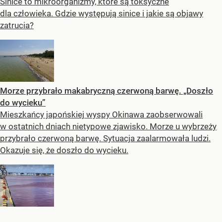
Sinice to mikroorganizmy, które są toksyczne
dla człowieka. Gdzie występują sinice i jakie są objawy
zatrucia?
Morze przybrało makabryczną czerwoną barwę. „Doszło
do wycieku”
Mieszkańcy japońskiej wyspy Okinawa zaobserwowali
w ostatnich dniach nietypowe zjawisko. Morze u wybrzeży
przybrało czerwoną barwę. Sytuacja zaalarmowała ludzi.
Okazuje się, że doszło do wycieku.