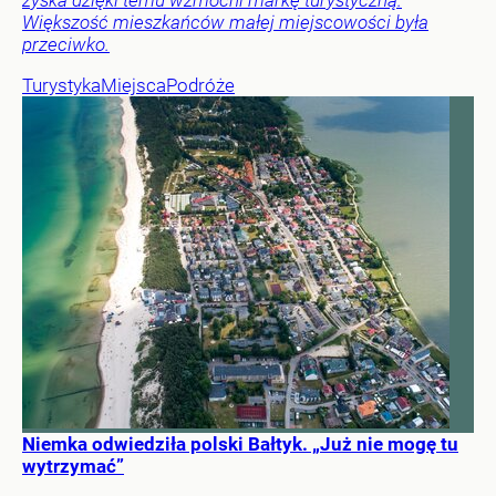
zyska dzięki temu wzmocni markę turystyczną.
Większość mieszkańców małej miejscowości była
przeciwko.
Turystyka
Miejsca
Podróże
Niemka odwiedziła polski Bałtyk. „Już nie mogę tu
wytrzymać”