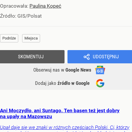
Opracowała:
Paulina Kopeć
Źródło:
GIS/Polsat
Podróże
Miejsca
SKOMENTUJ
UDOSTĘPNIJ
Obserwuj nas
w
Google News
Dodaj jako
źródło w Google
Ani Moczydło, ani Suntago. Ten basen też jest dobry
na upały na Mazowszu
Upał daje się we znaki w różnych częściach Polski. Ci, którzy