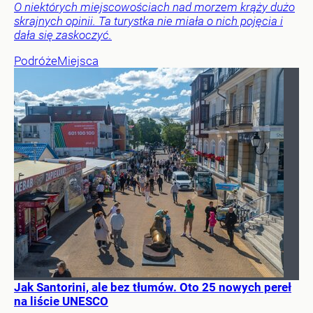
O niektórych miejscowościach nad morzem krąży dużo
skrajnych opinii. Ta turystka nie miała o nich pojęcia i
dała się zaskoczyć.
Podróże
Miejsca
Jak Santorini, ale bez tłumów. Oto 25 nowych pereł
na liście UNESCO