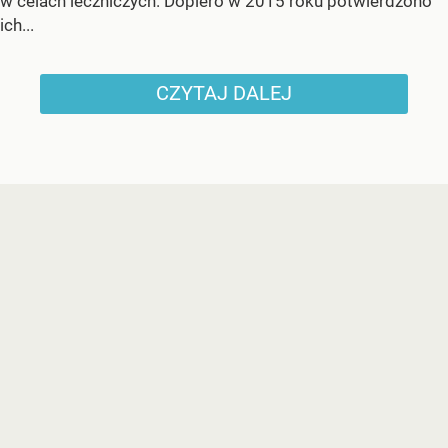
w celach leczniczych. Dopiero w 2015 roku potwierdzono
ich...
CZYTAJ DALEJ