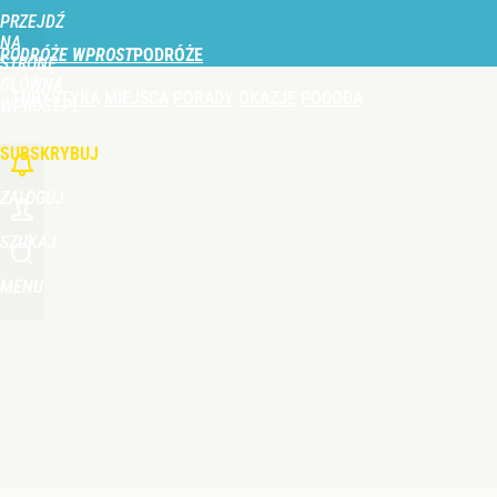
PRZEJDŹ
Udostępnij
1
Skomentuj
NA
PODRÓŻE WPROST
STRONĘ
GŁÓWNĄ
TURYSTYKA
MIEJSCA
PORADY
OKAZJE
POGODA
WPROST.PL
SUBSKRYBUJ
ZALOGUJ
SZUKAJ
MENU