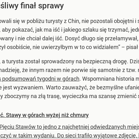
liwy finał sprawy
wali się w pobliżu turysty z Chin, nie pozostali obojętn
aby pokazać, jak ma iść i jakiego szlaku się trzymać, jed
owany i nie chciał dalej iść. Dosyć długo się przełamywał
żył osobiście, nie uwierzyłbym w to co widziałem” – pisa
, a turysta został sprowadzony na bezpieczną drogę. Dziś
nadzieję, że innym razem nie porwie się samotnie z tzw.
s podsumowań tygodni w górach
. Wspomniana historia m
ie jest wyzwaniem. Warto zauważyć, że bezmyślne ufani
dy zboczymy na złą trasę, wycieczka ma szansę zmienić 
eć. Stawy w górach wyżej niż chmury
 Pięciu Stawów to jedno z najchętniej odwiedzanych miej
czyć w takim wydaniu. Do sieci trafiło wyjątowe zdjęcie, 