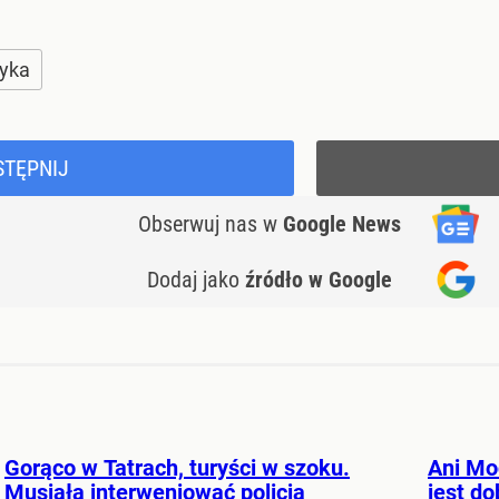
tyka
STĘPNIJ
Obserwuj nas
w
Google News
Dodaj jako
źródło w Google
Gorąco w Tatrach, turyści w szoku.
Ani Mo
Musiała interweniować policja
jest d