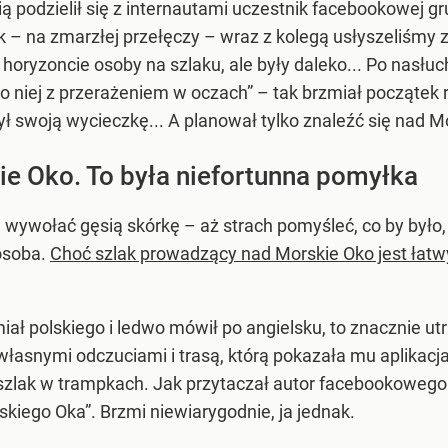
 podzielił się z internautami uczestnik facebookowej g
 – na zmarzłej przełęczy – wraz z kolegą usłyszeliśmy z
horyzoncie osoby na szlaku, ale były daleko... Po nasłu
o niej z przerażeniem w oczach” – tak brzmiał początek re
ł swoją wycieczkę... A planował tylko znaleźć się nad 
ie Oko. To była niefortunna pomyłka
ywołać gęsią skórkę – aż strach pomyśleć, co by było, g
osoba.
Choć szlak prowadzący nad Morskie Oko jest łatwy 
 polskiego i ledwo mówił po angielsku, to znacznie utr
własnymi odczuciami i trasą, którą pokazała mu aplikacj
 szlak w trampkach. Jak przytaczał autor facebookowego 
skiego Oka”. Brzmi niewiarygodnie, ja jednak.