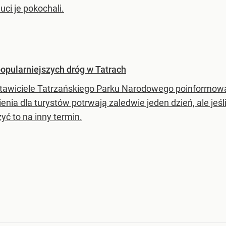
uci je pokochali.
opularniejszych dróg w Tatrach
tawiciele Tatrzańskiego Parku Narodowego poinformowal
enia dla turystów potrwają zaledwie jeden dzień, ale jeśli
yć to na inny termin.