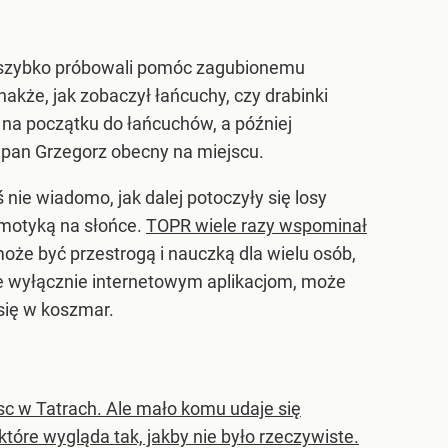
i i szybko próbowali pomóc zagubionemu
nakże, jak zobaczył łańcuchy, czy drabinki
, na początku do łańcuchów, a później
ł pan Grzegorz obecny na miejscu.
 nie wiadomo, jak dalej potoczyły się losy
 motyką na słońce.
TOPR wiele razy wspominał
oże być przestrogą i nauczką dla wielu osób,
e wyłącznie internetowym aplikacjom, może
się w koszmar.
sc w Tatrach. Ale mało komu udaje się
które wygląda tak, jakby nie było rzeczywiste.