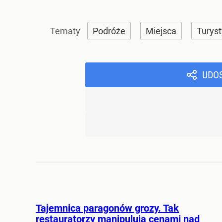
Podróże
Miejsca
Turys
UDO
Tajemnica paragonów grozy. Tak
restauratorzy manipulują cenami nad