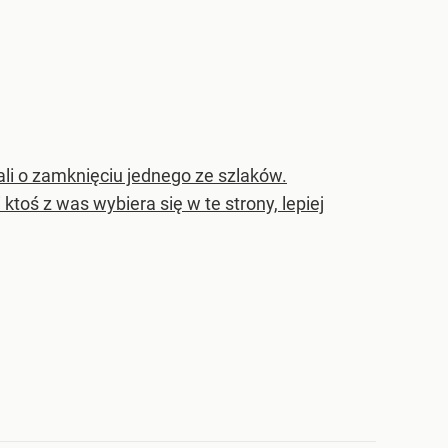
i o zamknięciu jednego ze szlaków.
 ktoś z was wybiera się w te strony, lepiej