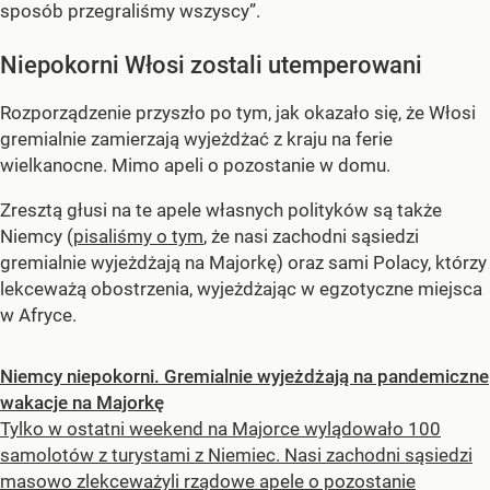
sposób przegraliśmy wszyscy”.
Niepokorni Włosi zostali utemperowani
Rozporządzenie przyszło po tym, jak okazało się, że Włosi
gremialnie zamierzają wyjeżdżać z kraju na ferie
wielkanocne. Mimo apeli o pozostanie w domu.
Zresztą głusi na te apele własnych polityków są także
Niemcy (
pisaliśmy o tym
, że nasi zachodni sąsiedzi
gremialnie wyjeżdżają na Majorkę) oraz sami Polacy, którzy
lekceważą obostrzenia, wyjeżdżając w egzotyczne miejsca
w Afryce.
Niemcy niepokorni. Gremialnie wyjeżdżają na pandemiczne
wakacje na Majorkę
Tylko w ostatni weekend na Majorce wylądowało 100
samolotów z turystami z Niemiec. Nasi zachodni sąsiedzi
masowo zlekceważyli rządowe apele o pozostanie