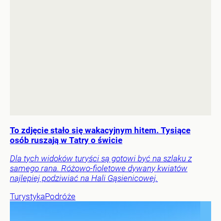
To zdjęcie stało się wakacyjnym hitem. Tysiące
osób ruszają w Tatry o świcie
Dla tych widoków turyści są gotowi być na szlaku z
samego rana. Różowo-fioletowe dywany kwiatów
najlepiej podziwiać na Hali Gąsienicowej.
Turystyka
Podróże