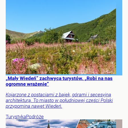
„Mały Wiedeń” zachwyca turystów. „Robi na nas
ogromne wrażenie”
Kojarzone z postaciami z bajek, górami i secesyjną
architekturą. To miasto w południowej części Polski
przypomina nawet Wiedeń.
Turystyka
Podróże