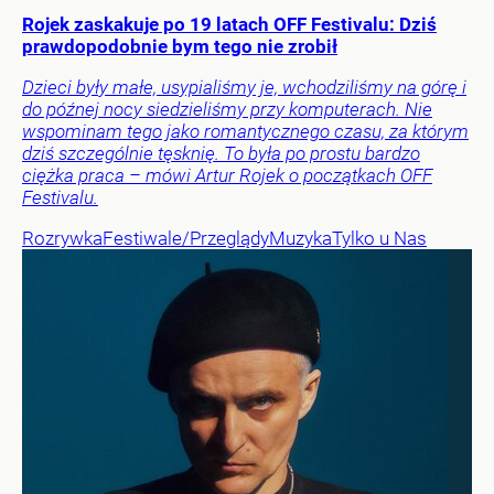
Rojek zaskakuje po 19 latach OFF Festivalu: Dziś
prawdopodobnie bym tego nie zrobił
Dzieci były małe, usypialiśmy je, wchodziliśmy na górę i
do późnej nocy siedzieliśmy przy komputerach. Nie
wspominam tego jako romantycznego czasu, za którym
dziś szczególnie tęsknię. To była po prostu bardzo
ciężka praca – mówi Artur Rojek o początkach OFF
Festivalu.
Rozrywka
Festiwale/Przeglądy
Muzyka
Tylko u Nas