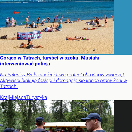
Gorąco w Tatrach, turyści w szoku. Musiała
interweniować policja
Na Palenicy Białczańskiej trwa protest obrońców zwierząt.
Aktywiści blokują fasiągi i domagają się końca pracy koni w
Tatrach.
Kraj
Miejsca
Turystyka