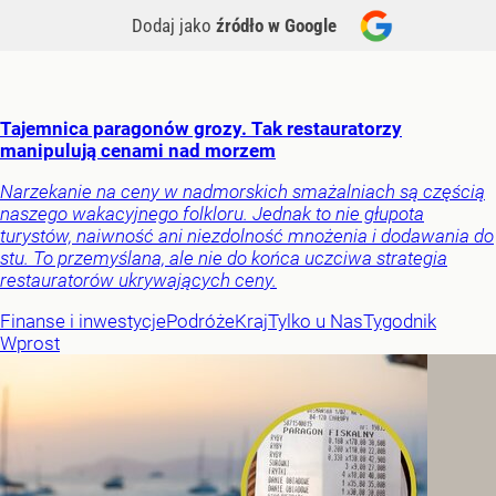
Dodaj jako
źródło w Google
Tajemnica paragonów grozy. Tak restauratorzy
manipulują cenami nad morzem
Narzekanie na ceny w nadmorskich smażalniach są częścią
naszego wakacyjnego folkloru. Jednak to nie głupota
turystów, naiwność ani niezdolność mnożenia i dodawania do
stu. To przemyślana, ale nie do końca uczciwa strategia
restauratorów ukrywających ceny.
Finanse i inwestycje
Podróże
Kraj
Tylko u Nas
Tygodnik
Wprost