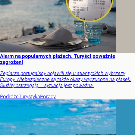
Alarm na popularnych plażach. Turyści poważnie
zagrożeni
Żeglarze portugalscy pojawili się u atlantyckich wybrzeży
Europy. Niebezpieczne są także okazy wyrzucone na piasek.
Służby ostrzegają – sytuacja jest poważna.
Podróże
Turystyka
Porady