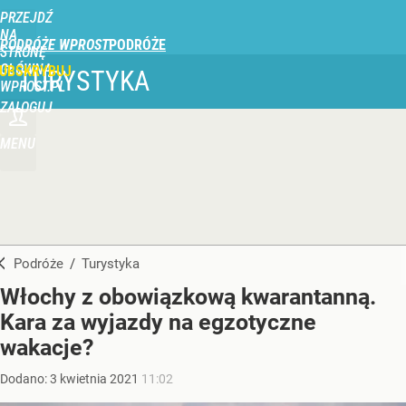
PRZEJDŹ
NA
PODRÓŻE WPROST
STRONĘ
GŁÓWNĄ
UBSKRYBUJ
TURYSTYKA
WPROST.PL
ZALOGUJ
MENU
Podróże
/
Turystyka
Włochy z obowiązkową kwarantanną.
Kara za wyjazdy na egzotyczne
wakacje?
Dodano:
3
kwietnia
2021
11:02