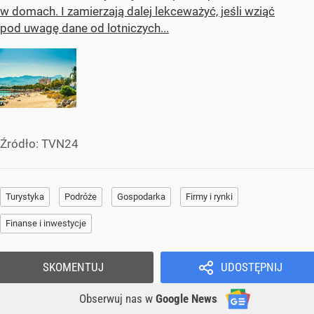
w domach. I zamierzają dalej lekceważyć, jeśli wziąć
pod uwagę dane od lotniczych...
Źródło:
TVN24
Turystyka
Podróże
Gospodarka
Firmy i rynki
Finanse i inwestycje
SKOMENTUJ
UDOSTĘPNIJ
Obserwuj nas
w
Google News