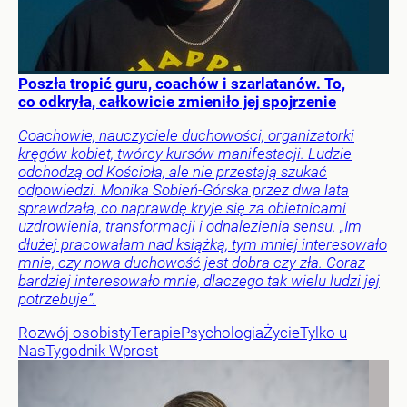
Poszła tropić guru, coachów i szarlatanów. To,
co odkryła, całkowicie zmieniło jej spojrzenie
Coachowie, nauczyciele duchowości, organizatorki
kręgów kobiet, twórcy kursów manifestacji. Ludzie
odchodzą od Kościoła, ale nie przestają szukać
odpowiedzi. Monika Sobień-Górska przez dwa lata
sprawdzała, co naprawdę kryje się za obietnicami
uzdrowienia, transformacji i odnalezienia sensu. „Im
dłużej pracowałam nad książką, tym mniej interesowało
mnie, czy nowa duchowość jest dobra czy zła. Coraz
bardziej interesowało mnie, dlaczego tak wielu ludzi jej
potrzebuje”.
Rozwój osobisty
Terapie
Psychologia
Życie
Tylko u
Nas
Tygodnik Wprost