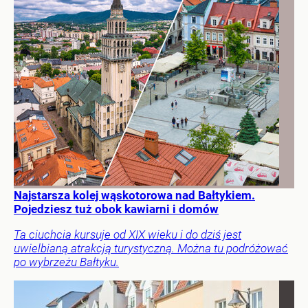
Najstarsza kolej wąskotorowa nad Bałtykiem.
Pojedziesz tuż obok kawiarni i domów
Ta ciuchcia kursuje od XIX wieku i do dziś jest
uwielbianą atrakcją turystyczną. Można tu podróżować
po wybrzeżu Bałtyku.