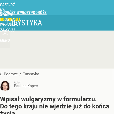
PRZEJDŹ
NA
PODRÓŻE WPROST
STRONĘ
GŁÓWNĄ
UBSKRYBUJ
TURYSTYKA
WPROST.PL
ZALOGUJ
MENU
Podróże
/
Turystyka
Autor:
Paulina Kopeć
Wpisał wulgaryzmy w formularzu.
Do tego kraju nie wjedzie już do końca
życia