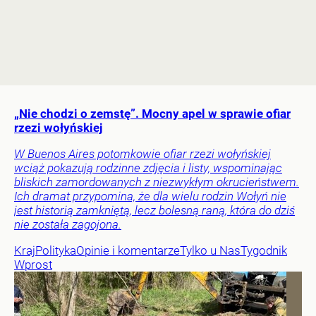
„Nie chodzi o zemstę”. Mocny apel w sprawie ofiar
rzezi wołyńskiej
W Buenos Aires potomkowie ofiar rzezi wołyńskiej
wciąż pokazują rodzinne zdjęcia i listy, wspominając
bliskich zamordowanych z niezwykłym okrucieństwem.
Ich dramat przypomina, że dla wielu rodzin Wołyń nie
jest historią zamkniętą, lecz bolesną raną, która do dziś
nie została zagojona.
Kraj
Polityka
Opinie i komentarze
Tylko u Nas
Tygodnik
Wprost