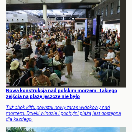
Nowa konstrukcja nad polskim morzem. Takiego
zejścia na plażę jeszcze nie było
Tuż obok klifu powstał nowy taras widokowy nad
morzem. Dzięki windzie i pochylni plaża jest dostępna
dla każdego.