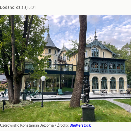
Dodano:
dzisiaj
6:01
Uzdrowisko Konstancin Jeziorna
/ Źródło:
Shutterstock