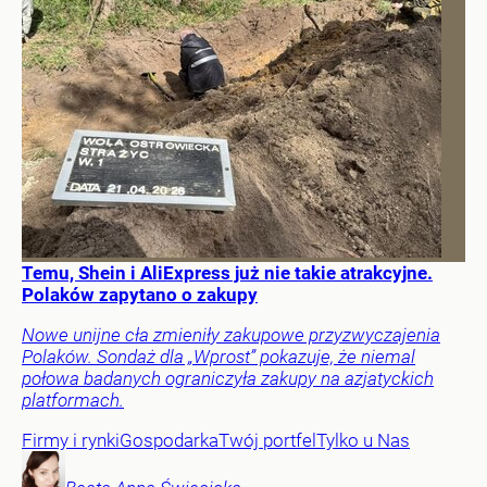
Temu, Shein i AliExpress już nie takie atrakcyjne.
Polaków zapytano o zakupy
Nowe unijne cła zmieniły zakupowe przyzwyczajenia
Polaków. Sondaż dla „Wprost” pokazuje, że niemal
połowa badanych ograniczyła zakupy na azjatyckich
platformach.
Firmy i rynki
Gospodarka
Twój portfel
Tylko u Nas