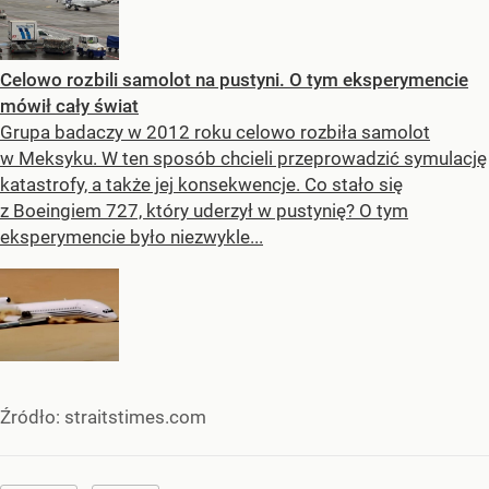
Celowo rozbili samolot na pustyni. O tym eksperymencie
mówił cały świat
Grupa badaczy w 2012 roku celowo rozbiła samolot
w Meksyku. W ten sposób chcieli przeprowadzić symulację
katastrofy, a także jej konsekwencje. Co stało się
z Boeingiem 727, który uderzył w pustynię? O tym
eksperymencie było niezwykle...
Źródło:
straitstimes.com