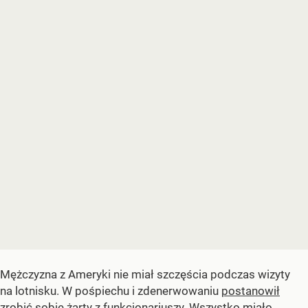
Mężczyzna z Ameryki nie miał szczęścia podczas wizyty
na lotnisku. W pośpiechu i zdenerwowaniu
postanowił
zrobić sobie żarty z funkcjonariuszy
. Wszystko miało