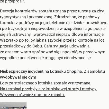
że przeprosił.
Decyzja kontrolerów została uznana przez turystę za zbyt
rygorystyczną i przesadzoną. Zdradzał on, że pechowy
formularz podróży na jego telefonie nie działał prawidłowo
i po trzykrotnym niepowodzeniu w uzupełnieniu go poczuł
się sfrustrowany i wprowadził nieprawidłowe informacje.
Wszystko po to, by jak najszybciej przejść kontrolę na lot
przesiadkowy do Cebu. Cała sytuacja udowadnia,
że czasem warto spróbować się uspokoić, w przeciwnym
wypadku konsekwencje mogą być nieodwracalne.
Niebezpieczny incydent na Lotnisku Chopina. Z samolotu
wydobywał się dym
Loty ze stołecznego lotniska zostały wstrzymane.
Na terminal przybyły siły lotniskowej straży i medycy.
Wezwano również pomoc z miasta.