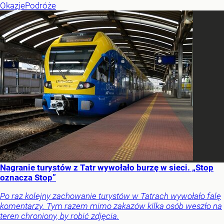
Okazje
Podróże
Nagranie turystów z Tatr wywołało burzę w sieci. „Stop
oznacza Stop”
Po raz kolejny zachowanie turystów w Tatrach wywołało falę
komentarzy. Tym razem mimo zakazów kilka osób weszło na
teren chroniony, by robić zdjęcia.