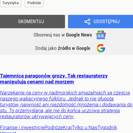
Turystyka
Podróże
SKOMENTUJ
UDOSTĘPNIJ
Obserwuj nas
w
Google News
Dodaj jako
źródło w Google
Tajemnica paragonów grozy. Tak restauratorzy
manipulują cenami nad morzem
Narzekanie na ceny w nadmorskich smażalniach są częścią
naszego wakacyjnego folkloru. Jednak to nie głupota
turystów, naiwność ani niezdolność mnożenia i dodawania do
stu. To przemyślana, ale nie do końca uczciwa strategia
restauratorów ukrywających ceny.
Finanse i inwestycje
Podróże
Kraj
Tylko u Nas
Tygodnik