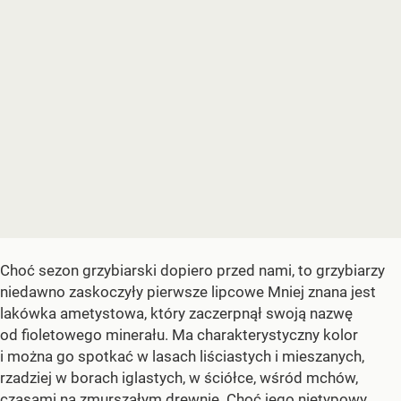
Choć sezon grzybiarski dopiero przed nami, to grzybiarzy
niedawno zaskoczyły pierwsze lipcowe Mniej znana jest
lakówka ametystowa, który zaczerpnął swoją nazwę
od fioletowego minerału. Ma charakterystyczny kolor
i można go spotkać w lasach liściastych i mieszanych,
rzadziej w borach iglastych, w ściółce, wśród mchów,
czasami na zmurszałym drewnie. Choć jego nietypowy