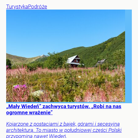
Turystyka
Podróże
„Mały Wiedeń” zachwyca turystów. „Robi na nas
ogromne wrażenie”
Kojarzone z postaciami z bajek, górami i secesyjną
architekturą. To miasto w południowej części Polski
przypomina nawet Wiedeń.