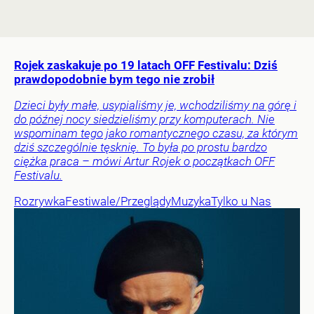
Rojek zaskakuje po 19 latach OFF Festivalu: Dziś
prawdopodobnie bym tego nie zrobił
Dzieci były małe, usypialiśmy je, wchodziliśmy na górę i
do późnej nocy siedzieliśmy przy komputerach. Nie
wspominam tego jako romantycznego czasu, za którym
dziś szczególnie tęsknię. To była po prostu bardzo
ciężka praca – mówi Artur Rojek o początkach OFF
Festivalu.
Rozrywka
Festiwale/Przeglądy
Muzyka
Tylko u Nas