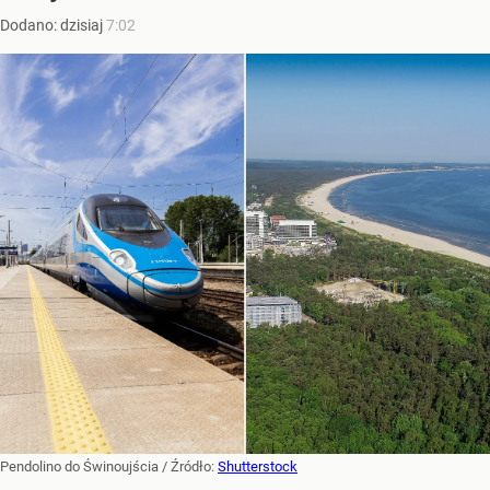
Dodano:
dzisiaj
7:02
Pendolino do Świnoujścia
/ Źródło:
Shutterstock