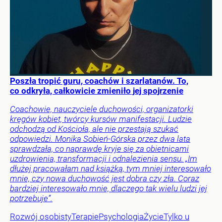
Poszła tropić guru, coachów i szarlatanów. To,
co odkryła, całkowicie zmieniło jej spojrzenie
Coachowie, nauczyciele duchowości, organizatorki
kręgów kobiet, twórcy kursów manifestacji. Ludzie
odchodzą od Kościoła, ale nie przestają szukać
odpowiedzi. Monika Sobień-Górska przez dwa lata
sprawdzała, co naprawdę kryje się za obietnicami
uzdrowienia, transformacji i odnalezienia sensu. „Im
dłużej pracowałam nad książką, tym mniej interesowało
mnie, czy nowa duchowość jest dobra czy zła. Coraz
bardziej interesowało mnie, dlaczego tak wielu ludzi jej
potrzebuje”.
Rozwój osobisty
Terapie
Psychologia
Życie
Tylko u