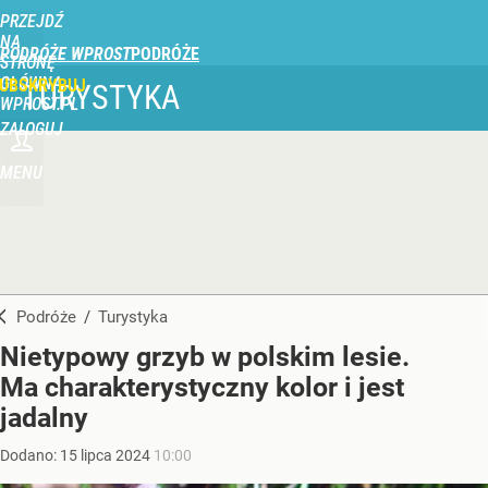
PRZEJDŹ
NA
PODRÓŻE WPROST
STRONĘ
GŁÓWNĄ
UBSKRYBUJ
TURYSTYKA
WPROST.PL
ZALOGUJ
MENU
Podróże
/
Turystyka
Nietypowy grzyb w polskim lesie.
Ma charakterystyczny kolor i jest
jadalny
Dodano:
15
lipca
2024
10:00