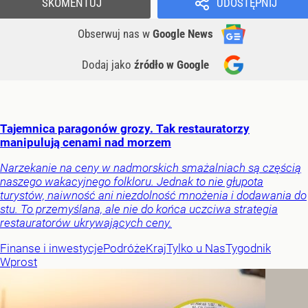
SKOMENTUJ
UDOSTĘPNIJ
Obserwuj nas
w
Google News
Dodaj jako
źródło w Google
Tajemnica paragonów grozy. Tak restauratorzy
manipulują cenami nad morzem
Narzekanie na ceny w nadmorskich smażalniach są częścią
naszego wakacyjnego folkloru. Jednak to nie głupota
turystów, naiwność ani niezdolność mnożenia i dodawania do
stu. To przemyślana, ale nie do końca uczciwa strategia
restauratorów ukrywających ceny.
Finanse i inwestycje
Podróże
Kraj
Tylko u Nas
Tygodnik
Wprost