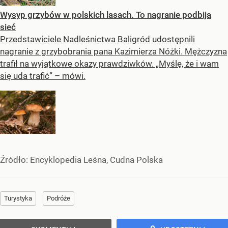
Wysyp grzybów w polskich lasach. To nagranie podbija
sieć
Przedstawiciele Nadleśnictwa Baligród udostępnili
nagranie z grzybobrania pana Kazimierza Nóżki. Mężczyzna
trafił na wyjątkowe okazy prawdziwków. „Myślę, że i wam
się uda trafić” – mówi.
Źródło:
Encyklopedia Leśna, Cudna Polska
Turystyka
Podróże