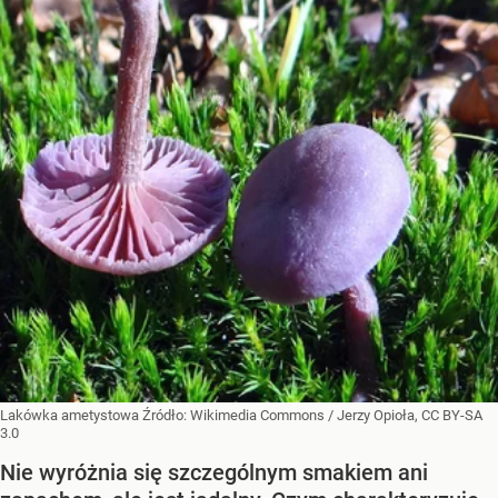
Lakówka ametystowa
Źródło:
Wikimedia Commons
/
Jerzy Opioła, CC BY-SA
3.0
Nie wyróżnia się szczególnym smakiem ani