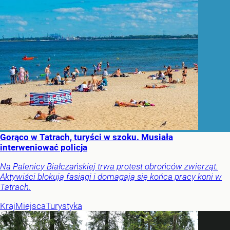
Gorąco w Tatrach, turyści w szoku. Musiała
interweniować policja
Na Palenicy Białczańskiej trwa protest obrońców zwierząt.
Aktywiści blokują fasiągi i domagają się końca pracy koni w
Tatrach.
Kraj
Miejsca
Turystyka