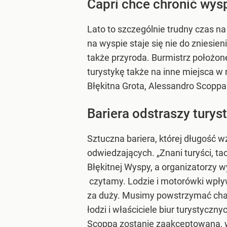
Capri chce chronić wys
Lato to szczególnie trudny czas na
na wyspie staje się nie do zniesie
także przyroda. Burmistrz położon
turystykę także na inne miejsca w r
Błękitna Grota, Alessandro Scoppa
Bariera odstraszy turys
Sztuczna bariera, której długość 
odwiedzających. „Znani turyści, t
Błękitnej Wyspy, a organizatorzy 
czytamy. Lodzie i motorówki wpły
za duży. Musimy powstrzymać chams
łodzi i właściciele biur turystycz
Scoppa zostanie zaakceptowana, we