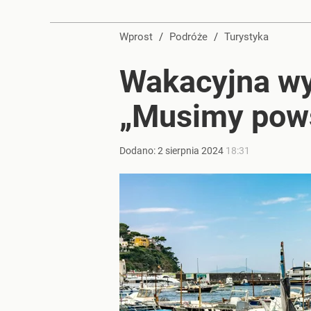
Farmacja: wzrost pod presją. co czeka branżę do 
Wprost
/
Podróże
/
Turystyka
dodaj
Wakacyjna wys
Prawdziwa wartość różnorodności
„Musimy pow
dodaj
Dodano:
2
sierpnia
2024
18:31
Nawrocki ma szansę na drugą kadencję? Tak ocenil
1