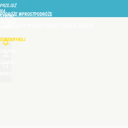
PRZEJDŹ
Udostępnij
0
Skomentuj
NA
PODRÓŻE WPROST
STRONĘ
GŁÓWNĄ
TURYSTYKA
MIEJSCA
PORADY
OKAZJE
POGODA
Vistula x LOT: Elegancja w podróży. Premiera wspó
WPROST.PL
SUBSKRYBUJ
dodaj
ZALOGUJ
Wybierz to kąpielisko nad Bałtykiem. Woda ma pon
SZUKAJ
MENU
dodaj
Nie tylko Dunaj. Wysychająca rzeka odsłoniła wra
dodaj