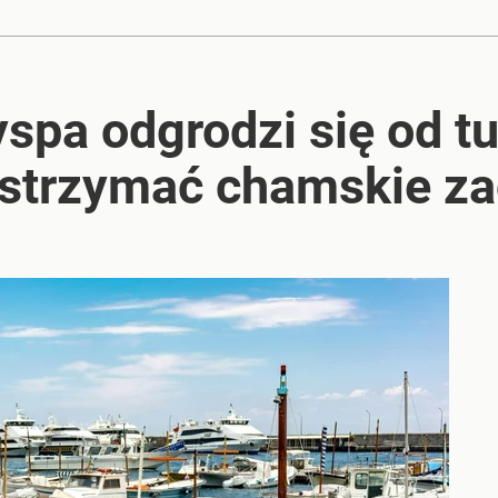
2030 roku?
pa odgrodzi się od tu
strzymać chamskie za
i go Polacy. Sondaż dla „Wprost”