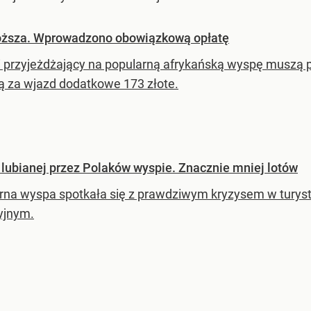
roższa. Wprowadzono obowiązkową opłatę
i przyjeżdżający na popularną afrykańską wyspę muszą p
ą za wjazd dodatkowe 173 złote.
 lubianej przez Polaków wyspie. Znacznie mniej lotów
rna wyspa spotkała się z prawdziwym kryzysem w turysty
yjnym.