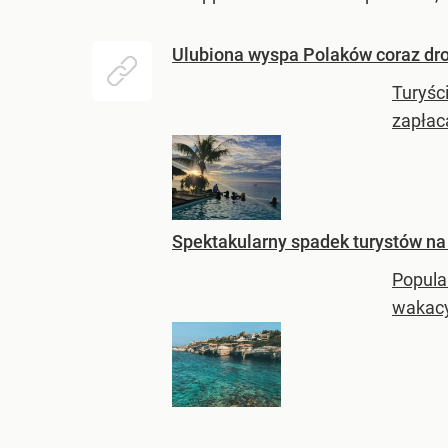
Ulubiona wyspa Polaków coraz d
Turyśc
zapłac
Spektakularny spadek turystów na
Popula
wakac