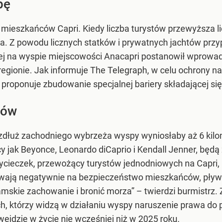
pę
 mieszkańców Capri. Kiedy liczba turystów przewyższa li
nia. Z powodu licznych statków i prywatnych jachtów przy
ej na wyspie miejscowości Anacapri postanowił wprowad
egionie. Jak informuje The Telegraph, w celu ochrony natu
 proponuje zbudowanie specjalnej bariery składającej się
tów
wzdłuż zachodniego wybrzeża wyspy wyniosłaby aż 6 kil
acy jak Beyonce, Leonardo diCaprio i Kendall Jenner, bę
wycieczek, przewożący turystów jednodniowych na Capri, 
wają negatywnie na bezpieczeństwo mieszkańców, pływa
kie zachowanie i bronić morza” – twierdzi burmistrz. Z
nych, którzy widzą w działaniu wyspy naruszenie prawa do 
jdzie w życie nie wcześniej niż w 2025 roku.