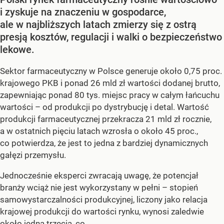
i zyskuje na znaczeniu w gospodarce,
ale w najbliższych latach zmierzy się z ostrą
presją kosztów, regulacji i walki o bezpieczeństwo
lekowe.
Sektor farmaceutyczny w Polsce generuje około 0,75 proc.
krajowego PKB i ponad 26 mld zł wartości dodanej brutto,
zapewniając ponad 80 tys. miejsc pracy w całym łańcuchu
wartości – od produkcji po dystrybucję i detal. Wartość
produkcji farmaceutycznej przekracza 21 mld zł rocznie,
a w ostatnich pięciu latach wzrosła o około 45 proc.,
co potwierdza, że jest to jedna z bardziej dynamicznych
gałęzi przemysłu.
Jednocześnie eksperci zwracają uwagę, że potencjał
branży wciąż nie jest wykorzystany w pełni – stopień
samowystarczalności produkcyjnej, liczony jako relacja
krajowej produkcji do wartości rynku, wynosi zaledwie
około jedną trzecią, co...