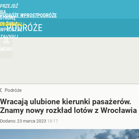
PRZEJDŹ
NA
PODRÓŻE WPROST
STRONĘ
GŁÓWNĄ
UBSKRYBUJ
PODRÓŻE
WPROST.PL
ZALOGUJ
MENU
Podróże
Wracają ulubione kierunki pasażerów.
Znamy nowy rozkład lotów z Wrocławia
Dodano:
23
marca
2023
18:17