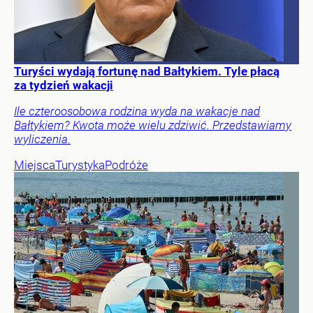
Turyści wydają fortunę nad Bałtykiem. Tyle płacą
za tydzień wakacji
Ile czteroosobowa rodzina wyda na wakacje nad
Bałtykiem? Kwota może wielu zdziwić. Przedstawiamy
wyliczenia.
Miejsca
Turystyka
Podróże