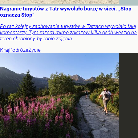
Nagranie turystów z Tatr wywołało burzę w sieci. „Stop
oznacza Stop”
Po raz kolejny zachowanie turystów w Tatrach wywołało falę
komentarzy. Tym razem mimo zakazów kilka osób weszło na
teren chroniony, by robić zdjęcia.
Kraj
Podróże
Życie