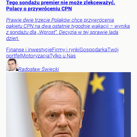
Tego sondażu premier nie może zlekceważyć.
Polacy o przywróceniu CPN
Prawie dwie trzecie Polaków chce przywrócenia
pakietu CPN na dwa ostatnie tygodnie wakacji – wynika
z sondażu dla „Wprost”. Decyzja w tej sprawie lada
dzień.
Finanse i inwestycje
Firmy i rynki
Gospodarka
Twój
portfel
Motoryzacja
Tylko u Nas
Radosław
Święcki