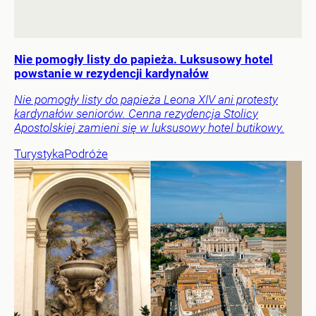
Nie pomogły listy do papieża. Luksusowy hotel
powstanie w rezydencji kardynałów
Nie pomogły listy do papieża Leona XIV ani protesty
kardynałów seniorów. Cenna rezydencja Stolicy
Apostolskiej zamieni się w luksusowy hotel butikowy.
Turystyka
Podróże