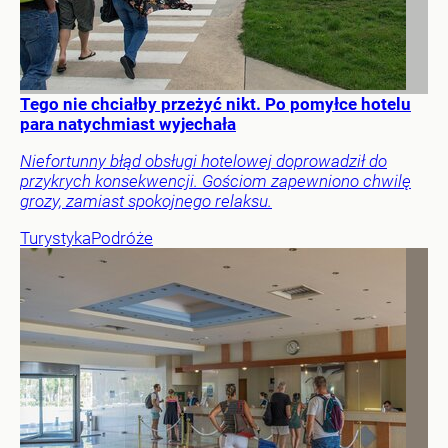
Tego nie chciałby przeżyć nikt. Po pomyłce hotelu
para natychmiast wyjechała
Niefortunny błąd obsługi hotelowej doprowadził do
przykrych konsekwencji. Gościom zapewniono chwilę
grozy, zamiast spokojnego relaksu.
Turystyka
Podróże