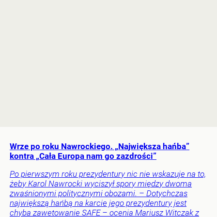
Wrze po roku Nawrockiego. „Największa hańba”
kontra „Cała Europa nam go zazdrości”
Po pierwszym roku prezydentury nic nie wskazuje na to,
żeby Karol Nawrocki wyciszył spory między dwoma
zwaśnionymi politycznymi obozami. – Dotychczas
największą hańbą na karcie jego prezydentury jest
chyba zawetowanie SAFE – ocenia Mariusz Witczak z