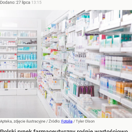
Dodano:
27
lipca
13:15
Apteka, zdjęcie ilustracyjne
/ Źródło:
Fotolia
/
Tyler Olson
Polski rynek farmaceutyczny rośnie wartościowo