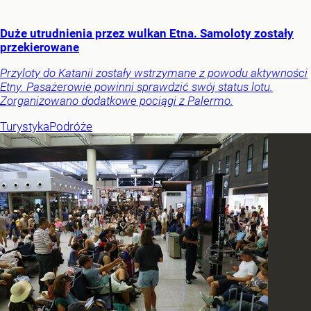
Duże utrudnienia przez wulkan Etna. Samoloty zostały
przekierowane
Przyloty do Katanii zostały wstrzymane z powodu aktywności
Etny. Pasażerowie powinni sprawdzić swój status lotu.
Zorganizowano dodatkowe pociągi z Palermo.
Turystyka
Podróże