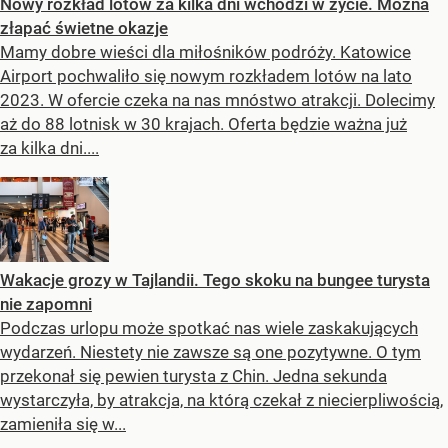
Nowy rozkład lotów za kilka dni wchodzi w życie. Można
złapać świetne okazje
Mamy dobre wieści dla miłośników podróży. Katowice
Airport pochwaliło się nowym rozkładem lotów na lato
2023. W ofercie czeka na nas mnóstwo atrakcji. Dolecimy
aż do 88 lotnisk w 30 krajach. Oferta będzie ważna już
za kilka dni....
Wakacje grozy w Tajlandii. Tego skoku na bungee turysta
nie zapomni
Podczas urlopu może spotkać nas wiele zaskakujących
wydarzeń. Niestety nie zawsze są one pozytywne. O tym
przekonał się pewien turysta z Chin. Jedna sekunda
wystarczyła, by atrakcja, na którą czekał z niecierpliwością,
zamieniła się w...