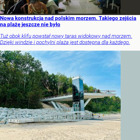
Nowa konstrukcja nad polskim morzem. Takiego zejścia
na plażę jeszcze nie było
Tuż obok klifu powstał nowy taras widokowy nad morzem.
Dzięki windzie i pochylni plaża jest dostępna dla każdego.