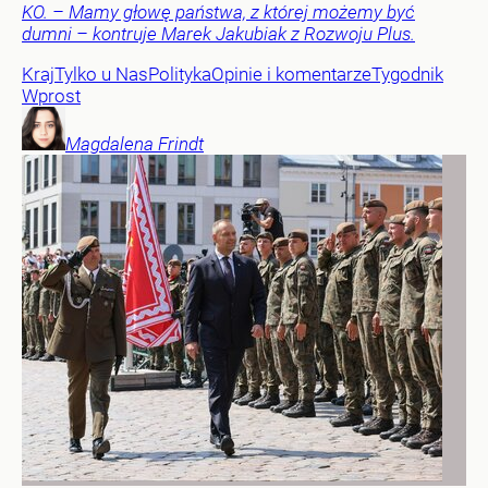
KO. – Mamy głowę państwa, z której możemy być
dumni – kontruje Marek Jakubiak z Rozwoju Plus.
Kraj
Tylko u Nas
Polityka
Opinie i komentarze
Tygodnik
Wprost
Magdalena
Frindt