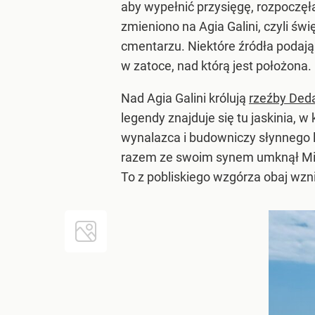
aby wypełnić przysięgę, rozpoczęł
zmieniono na Agia Galini, czyli ś
cmentarzu. Niektóre źródła podają 
w zatoce, nad którą jest położona.
Nad Agia Galini królują
rzeźby Deda
legendy znajduje się tu jaskinia, 
wynalazca i budowniczy słynnego la
razem ze swoim synem umknął Minoso
To z pobliskiego wzgórza obaj wznieś