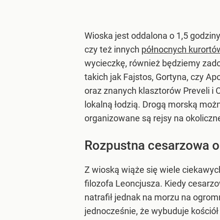
Wioska jest oddalona o 1,5 godziny
czy też innych
północnych kurortó
wycieczkę, również będziemy zado
takich jak Fajstos, Gortyna, czy Ap
oraz znanych klasztorów Preveli i 
lokalną łodzią. Drogą morską możn
organizowane są rejsy na okoliczn
Rozpustna cesarzowa or
Z wioską wiąże się wiele ciekawych
filozofa Leoncjusza. Kiedy cesarz
natrafił jednak na morzu na ogrom
jednocześnie, że wybuduje kościół 