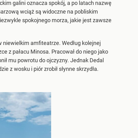
kim galini oznacza spokój, a po latach nazwę
esarzową wciąż są widoczne na pobliskim
niezwykle spokojnego morza, jakie jest zawsze
niewielkim amfiteatrze. Według kolejnej
eczce z pałacu Minosa. Pracował do niego jako
ronił mu powrotu do ojczyzny. Jednak Dedal
e z wosku i piór zrobił słynne skrzydła.