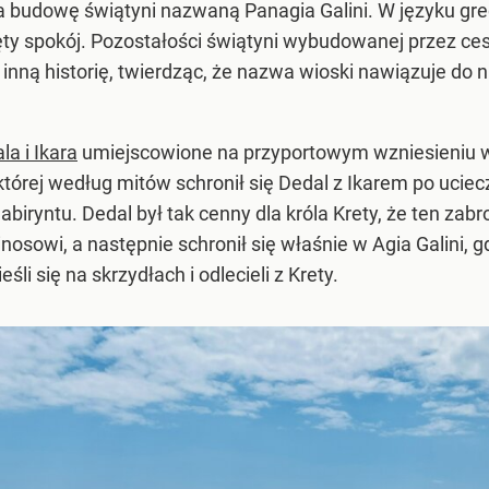
a budowę świątyni nazwaną Panagia Galini. W języku grec
więty spokój. Pozostałości świątyni wybudowanej przez c
inną historię, twierdząc, że nazwa wioski nawiązuje do 
la i Ikara
umiejscowione na przyportowym wzniesieniu w 
w której według mitów schronił się Dedal z Ikarem po uci
biryntu. Dedal był tak cenny dla króla Krety, że ten zab
wi, a następnie schronił się właśnie w Agia Galini, gdzi
li się na skrzydłach i odlecieli z Krety.