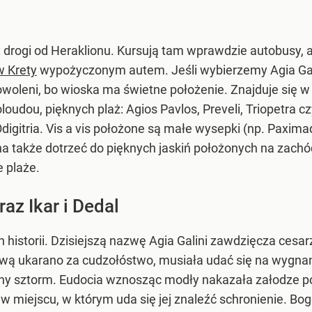
 drogi od Heraklionu. Kursują tam wprawdzie autobusy, a
w Krety
wypożyczonym autem. Jeśli wybierzemy Agia Gali
woleni, bo wioska ma świetne położenie. Znajduje się w
oloudou, pięknych plaż: Agios Pavlos, Preveli, Triopetra 
Odigitria. Vis a vis położone są małe wysepki (np. Paxima
a także dotrzeć do pięknych jaskiń położonych na zachó
e plaże.
az Ikar i Dedal
 historii. Dzisiejszą nazwę Agia Galini zawdzięcza cesa
ową ukarano za cudzołóstwo, musiała udać się na wygnan
ny sztorm. Eudocia wznosząc modły nakazała załodze po
w miejscu, w którym uda się jej znaleźć schronienie. Bo