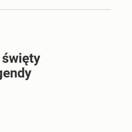
 święty
egendy