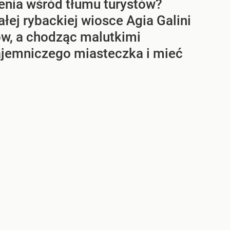
ienia wśród tłumu turystów?
ej rybackiej wiosce Agia Galini
ków, a chodząc malutkimi
ajemniczego miasteczka i mieć