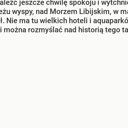
aleźć jeszcze chwilę spokoju i wytchn
u wyspy, nad Morzem Libijskim, w mał
ł. Nie ma tu wielkich hoteli i aquapar
 można rozmyślać nad historią tego t