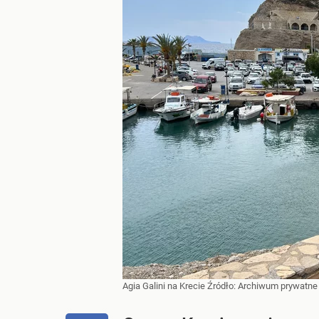
Agia Galini na Krecie
Źródło:
Archiwum prywatne