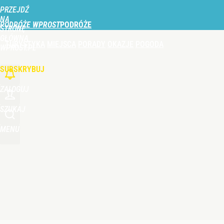
PRZEJDŹ
Udostępnij
0
Skomentuj
NA
PODRÓŻE WPROST
STRONĘ
GŁÓWNĄ
TURYSTYKA
MIEJSCA
PORADY
OKAZJE
POGODA
WPROST.PL
SUBSKRYBUJ
ZALOGUJ
SZUKAJ
MENU