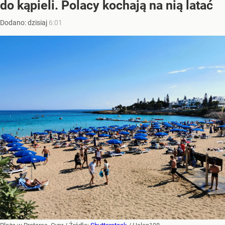
do kąpieli. Polacy kochają na nią latać
Dodano:
dzisiaj
6:01