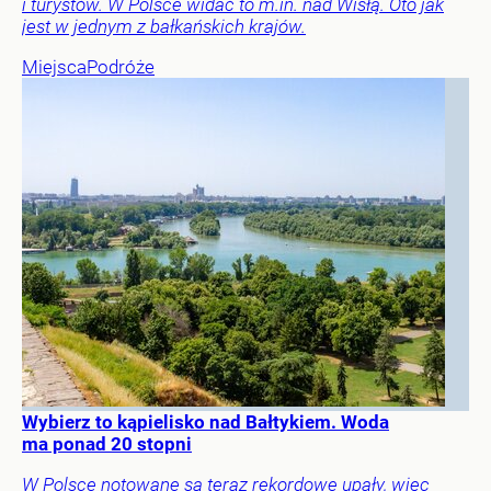
i turystów. W Polsce widać to m.in. nad Wisłą. Oto jak
jest w jednym z bałkańskich krajów.
Miejsca
Podróże
Wybierz to kąpielisko nad Bałtykiem. Woda
ma ponad 20 stopni
W Polsce notowane są teraz rekordowe upały, więc