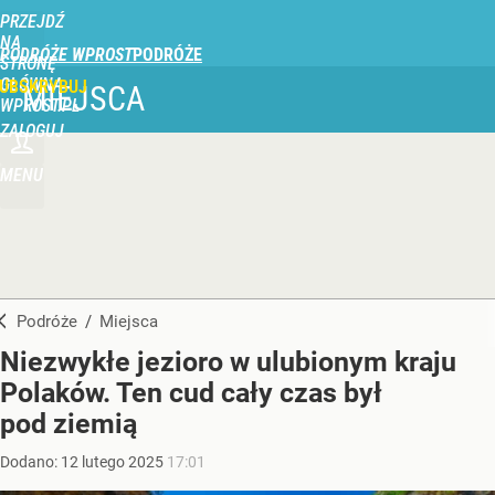
PRZEJDŹ
NA
PODRÓŻE WPROST
STRONĘ
GŁÓWNĄ
UBSKRYBUJ
MIEJSCA
WPROST.PL
ZALOGUJ
MENU
Podróże
/
Miejsca
Niezwykłe jezioro w ulubionym kraju
Polaków. Ten cud cały czas był
pod ziemią
Dodano:
12
lutego
2025
17:01