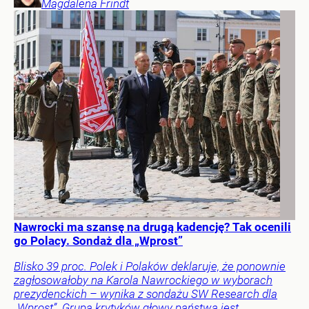
Magdalena
Frindt
Nawrocki ma szansę na drugą kadencję? Tak ocenili
go Polacy. Sondaż dla „Wprost”
Blisko 39 proc. Polek i Polaków deklaruje, że ponownie
zagłosowałoby na Karola Nawrockiego w wyborach
prezydenckich – wynika z sondażu SW Research dla
„Wprost”. Grupa krytyków głowy państwa jest