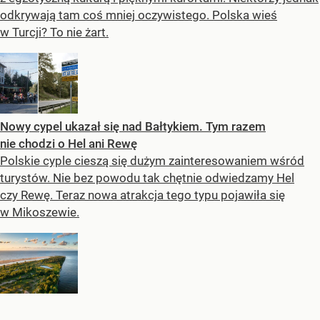
odkrywają tam coś mniej oczywistego. Polska wieś
w Turcji? To nie żart.
Nowy cypel ukazał się nad Bałtykiem. Tym razem
nie chodzi o Hel ani Rewę
Polskie cyple cieszą się dużym zainteresowaniem wśród
turystów. Nie bez powodu tak chętnie odwiedzamy Hel
czy Rewę. Teraz nowa atrakcja tego typu pojawiła się
w Mikoszewie.