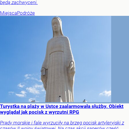
będą zachwyceni.
Miejsca
Podróże
Turystka na plaży w Ustce zaalarmowała służby. Obiekt
wyglądał jak pocisk z wyrzutni RPG
Prądy morskie i fale wyrzuciły na brzeg pocisk artyleryjski z
czasów II wojny światowej. Na czas akcji saperów część