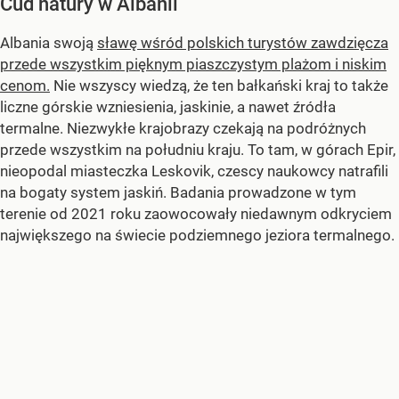
Cud natury w Albanii
Albania swoją
sławę wśród polskich turystów zawdzięcza
przede wszystkim pięknym piaszczystym plażom i niskim
cenom.
Nie wszyscy wiedzą, że ten bałkański kraj to także
liczne górskie wzniesienia, jaskinie, a nawet źródła
termalne. Niezwykłe krajobrazy czekają na podróżnych
przede wszystkim na południu kraju. To tam, w górach Epir,
nieopodal miasteczka Leskovik, czescy naukowcy natrafili
na bogaty system jaskiń. Badania prowadzone w tym
terenie od 2021 roku zaowocowały niedawnym odkryciem
największego na świecie podziemnego jeziora termalnego.