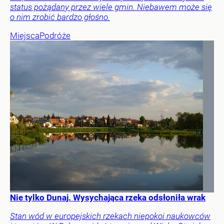
status pożądany przez wiele gmin. Niebawem może się
o nim zrobić bardzo głośno.
Miejsca
Podróże
Nie tylko Dunaj. Wysychająca rzeka odsłoniła wrak
Stan wód w europejskich rzekach niepokoi naukowców