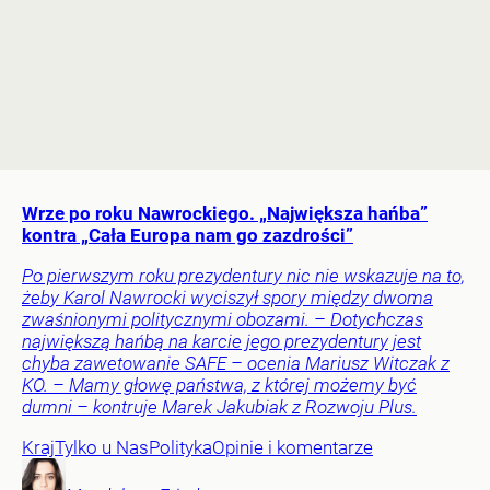
Wrze po roku Nawrockiego. „Największa hańba”
kontra „Cała Europa nam go zazdrości”
Po pierwszym roku prezydentury nic nie wskazuje na to,
żeby Karol Nawrocki wyciszył spory między dwoma
zwaśnionymi politycznymi obozami. – Dotychczas
największą hańbą na karcie jego prezydentury jest
chyba zawetowanie SAFE – ocenia Mariusz Witczak z
KO. – Mamy głowę państwa, z której możemy być
dumni – kontruje Marek Jakubiak z Rozwoju Plus.
Kraj
Tylko u Nas
Polityka
Opinie i komentarze