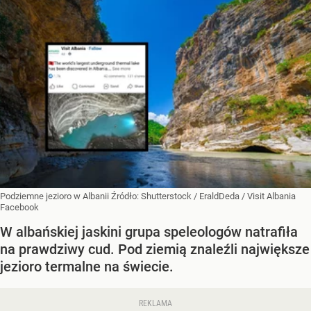
Podziemne jezioro w Albanii
Źródło:
Shutterstock
/
EraldDeda / Visit Albania
Facebook
W albańskiej jaskini grupa speleologów natrafiła
na prawdziwy cud. Pod ziemią znaleźli największe
jezioro termalne na świecie.