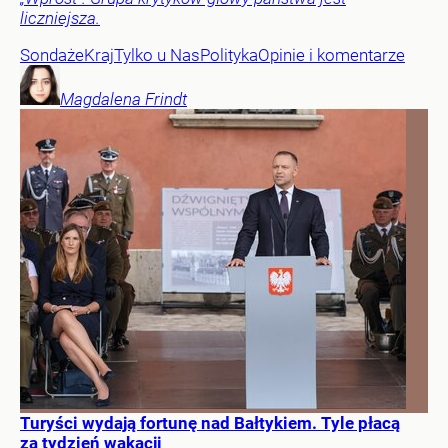
liczniejsza.
Sondaże
Kraj
Tylko u Nas
Polityka
Opinie i komentarze
Magdalena
Frindt
Turyści wydają fortunę nad Bałtykiem. Tyle płacą
za tydzień wakacji