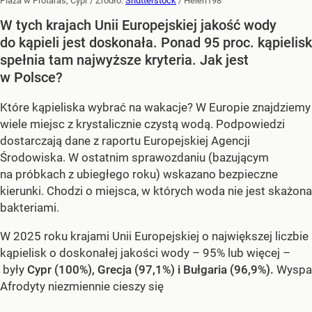
Plaża w Protaras, Cypr
/ Źródło:
Shutterstock
/
Helen198
W tych krajach Unii Europejskiej jakość wody
do kąpieli jest doskonała. Ponad 95 proc. kąpielisk
spełnia tam najwyższe kryteria. Jak jest
w Polsce?
Które kąpieliska wybrać na wakacje? W Europie znajdziemy
wiele miejsc z krystalicznie czystą wodą. Podpowiedzi
dostarczają dane z raportu Europejskiej Agencji
Środowiska. W ostatnim sprawozdaniu (bazującym
na próbkach z ubiegłego roku) wskazano bezpieczne
kierunki. Chodzi o miejsca, w których woda nie jest skażona
bakteriami.
W 2025 roku krajami Unii Europejskiej o największej liczbie
kąpielisk o doskonałej jakości wody – 95% lub więcej –
były
Cypr (100%), Grecja (97,1%) i Bułgaria (96,9%).
Wyspa
Afrodyty niezmiennie cieszy się