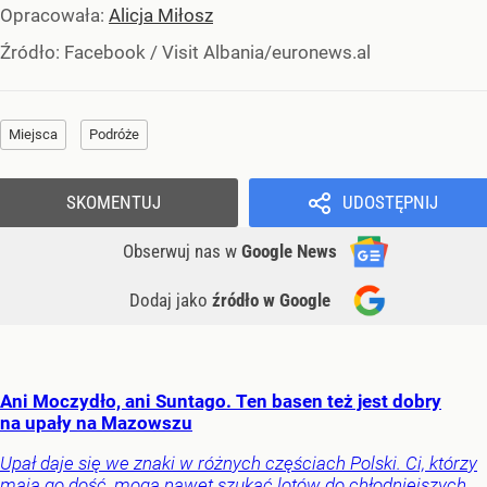
Opracowała:
Alicja Miłosz
Źródło:
Facebook
/
Visit Albania/euronews.al
Miejsca
Podróże
SKOMENTUJ
UDOSTĘPNIJ
Obserwuj nas
w
Google News
Dodaj jako
źródło w Google
Ani Moczydło, ani Suntago. Ten basen też jest dobry
na upały na Mazowszu
Upał daje się we znaki w różnych częściach Polski. Ci, którzy
mają go dość, mogą nawet szukać lotów do chłodniejszych