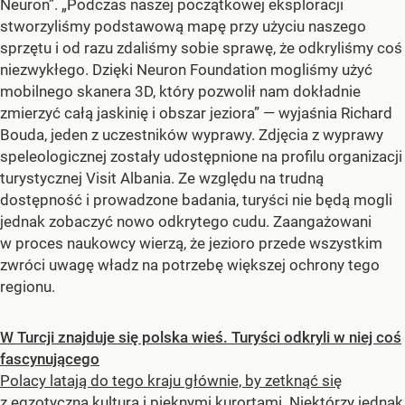
Neuron”. „Podczas naszej początkowej eksploracji
stworzyliśmy podstawową mapę przy użyciu naszego
sprzętu i od razu zdaliśmy sobie sprawę, że odkryliśmy coś
niezwykłego. Dzięki Neuron Foundation mogliśmy użyć
mobilnego skanera 3D, który pozwolił nam dokładnie
zmierzyć całą jaskinię i obszar jeziora” — wyjaśnia Richard
Bouda, jeden z uczestników wyprawy. Zdjęcia z wyprawy
speleologicznej zostały udostępnione na profilu organizacji
turystycznej Visit Albania. Ze względu na trudną
dostępność i prowadzone badania, turyści nie będą mogli
jednak zobaczyć nowo odkrytego cudu. Zaangażowani
w proces naukowcy wierzą, że jezioro przede wszystkim
zwróci uwagę władz na potrzebę większej ochrony tego
regionu.
W Turcji znajduje się polska wieś. Turyści odkryli w niej coś
fascynującego
Polacy latają do tego kraju głównie, by zetknąć się
z egzotyczną kulturą i pięknymi kurortami. Niektórzy jednak