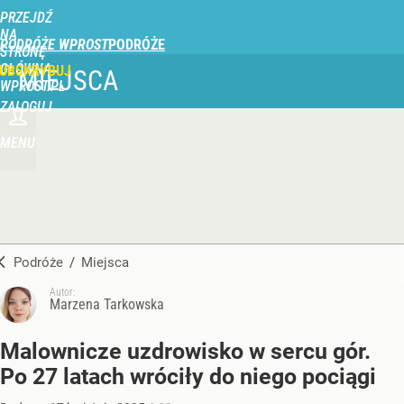
PRZEJDŹ
NA
PODRÓŻE WPROST
STRONĘ
GŁÓWNĄ
UBSKRYBUJ
MIEJSCA
WPROST.PL
ZALOGUJ
MENU
Podróże
/
Miejsca
Autor:
Marzena Tarkowska
Malownicze uzdrowisko w sercu gór.
Po 27 latach wróciły do niego pociągi