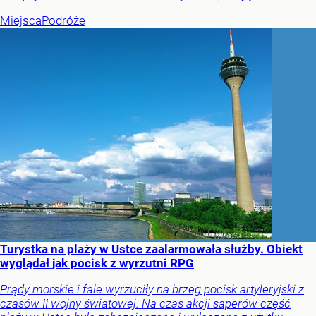
Miejsca
Podróże
Turystka na plaży w Ustce zaalarmowała służby. Obiekt
wyglądał jak pocisk z wyrzutni RPG
Prądy morskie i fale wyrzuciły na brzeg pocisk artyleryjski z
czasów II wojny światowej. Na czas akcji saperów część