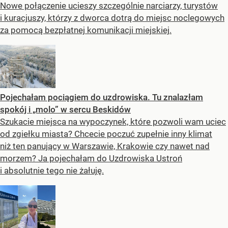
Nowe połączenie ucieszy szczególnie narciarzy, turystów
i kuracjuszy, którzy z dworca dotrą do miejsc noclegowych
za pomocą bezpłatnej komunikacji miejskiej.
Pojechałam pociągiem do uzdrowiska. Tu znalazłam
spokój i „molo” w sercu Beskidów
Szukacie miejsca na wypoczynek, które pozwoli wam uciec
od zgiełku miasta? Chcecie poczuć zupełnie inny klimat
niż ten panujący w Warszawie, Krakowie czy nawet nad
morzem? Ja pojechałam do Uzdrowiska Ustroń
i absolutnie tego nie żałuję.