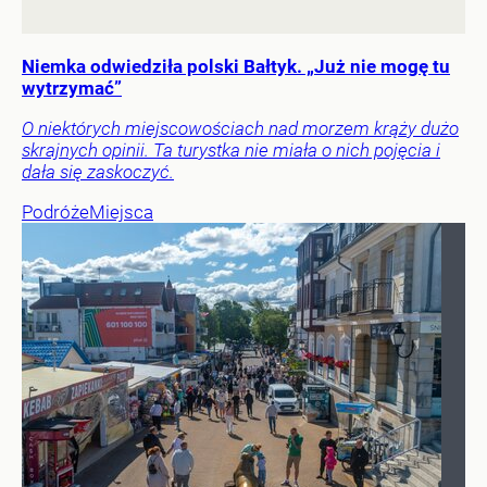
Niemka odwiedziła polski Bałtyk. „Już nie mogę tu
wytrzymać”
O niektórych miejscowościach nad morzem krąży dużo
skrajnych opinii. Ta turystka nie miała o nich pojęcia i
dała się zaskoczyć.
Podróże
Miejsca