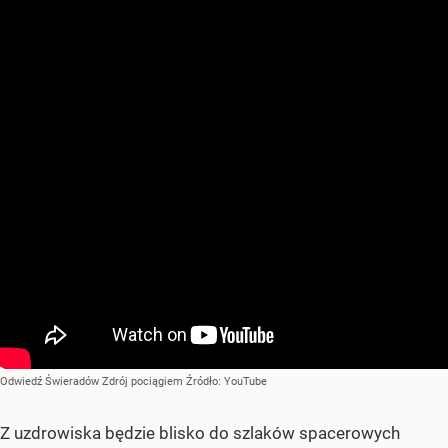
Odwiedź Świeradów Zdrój pociągiem
Źródło:
YouTube
Z uzdrowiska będzie blisko do szlaków spacerowych