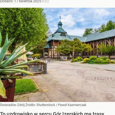
Dodano:
17
kwietnia
2025
6:02
Świeradów-Zdrój
Źródło:
Shutterstock
/
Pawel Kazmierczak
To uzdrowisko w sercu Gór Izerskich ma trasy