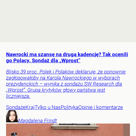
Nawrocki ma szansę na drugą kadencję? Tak ocenili
go Polacy. Sondaż dla „Wprost”
Blisko 39 proc. Polek i Polaków deklaruje, że ponownie
zagłosowałoby na Karola Nawrockiego w wyborach
prezydenckich – wynika z sondażu SW Research dla
„Wprost”. Grupa krytyków głowy państwa jest
liczniejsza.
Sondaże
Kraj
Tylko u Nas
Polityka
Opinie i komentarze
Magdalena
Frindt