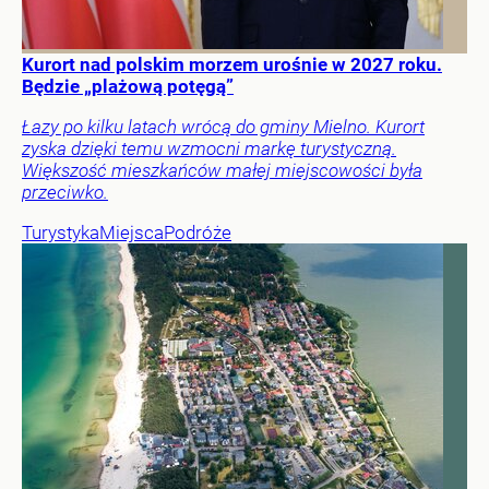
Kurort nad polskim morzem urośnie w 2027 roku.
Będzie „plażową potęgą”
Łazy po kilku latach wrócą do gminy Mielno. Kurort
zyska dzięki temu wzmocni markę turystyczną.
Większość mieszkańców małej miejscowości była
przeciwko.
Turystyka
Miejsca
Podróże