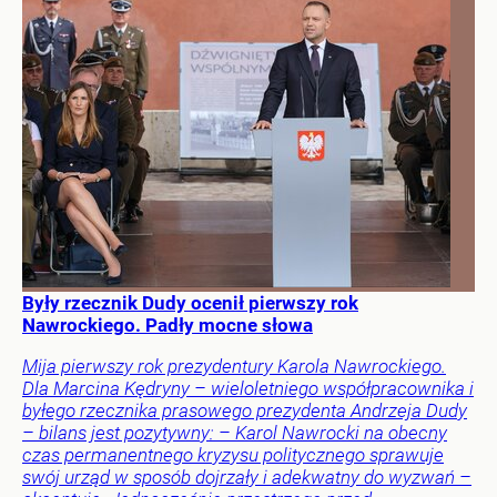
Były rzecznik Dudy ocenił pierwszy rok
Nawrockiego. Padły mocne słowa
Mija pierwszy rok prezydentury Karola Nawrockiego.
Dla Marcina Kędryny – wieloletniego współpracownika i
byłego rzecznika prasowego prezydenta Andrzeja Dudy
– bilans jest pozytywny: – Karol Nawrocki na obecny
czas permanentnego kryzysu politycznego sprawuje
swój urząd w sposób dojrzały i adekwatny do wyzwań –