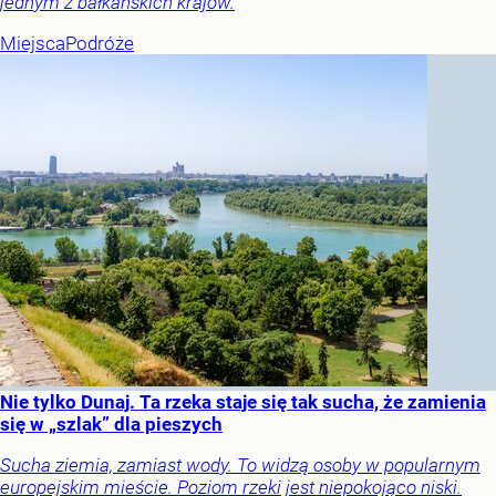
jednym z bałkańskich krajów.
Miejsca
Podróże
Nie tylko Dunaj. Ta rzeka staje się tak sucha, że zamienia
się w „szlak” dla pieszych
Sucha ziemia, zamiast wody. To widzą osoby w popularnym
europejskim mieście. Poziom rzeki jest niepokojąco niski.