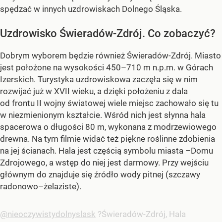
spędzać w innych uzdrowiskach Dolnego Śląska.
Uzdrowisko Świeradów-Zdrój. Co zobaczyć?
Dobrym wyborem będzie również Świeradów-Zdrój. Miasto
jest położone na wysokości 450–710 m n.p.m. w Górach
Izerskich. Turystyka uzdrowiskowa zaczęła się w nim
rozwijać już w XVII wieku, a dzięki położeniu z dala
od frontu II wojny światowej wiele miejsc zachowało się tu
w niezmienionym kształcie. Wśród nich jest słynna hala
spacerowa o długości 80 m, wykonana z modrzewiowego
drewna. Na tym filmie widać też piękne roślinne zdobienia
na jej ścianach. Hala jest częścią symbolu miasta –Domu
Zdrojowego, a wstęp do niej jest darmowy. Przy wejściu
głównym do znajduje się źródło wody pitnej (szczawy
radonowo–żelaziste).
@nieoczywistydolnyslask
?Świeradów-Zdrój, Hala