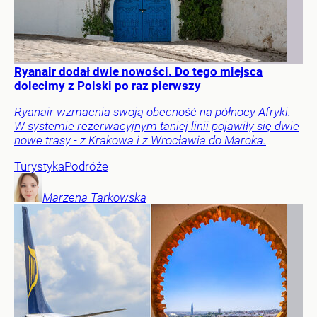
Ryanair dodał dwie nowości. Do tego miejsca
dolecimy z Polski po raz pierwszy
Ryanair wzmacnia swoją obecność na północy Afryki.
W systemie rezerwacyjnym taniej linii pojawiły się dwie
nowe trasy - z Krakowa i z Wrocławia do Maroka.
Turystyka
Podróże
Marzena
Tarkowska