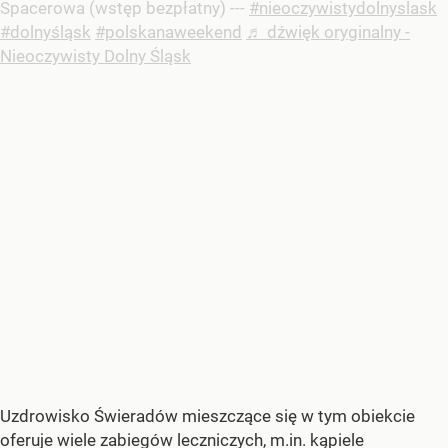
Spacerowa (wstęp bezpłatny) ---
#nieoczywistydolnyslask
#dolnyśląsk
#polskanaweekend
♬ dźwięk oryginalny -
Nieoczywisty Dolny Śląsk
Uzdrowisko Świeradów mieszczące się w tym obiekcie
oferuje wiele zabiegów leczniczych, m.in. kąpiele