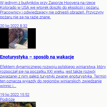
W jednym z budynków przy Zaporze Hoovera na rzece
Kolorado w USA we wtorek doszło do eksplozji i pożaru.
Pracownicy i odwiedzający nie odnieśli obrażeń. Przyczyny
pożaru nie są na razie znane.
20
lip
2022
8:32
Enoturystyka – sposób na wakacje
Efektem dynamicznego rozwoju polskiego winiarstwa, który
rozpoczął się na początku XXI wieku, jest także rozwój
związanej z nim gałęzi turystyki zwanej enoturystyką. Termin
ten oznacza wyjazdy do regionów winiarskich, zwiedzanie
winnic i...
19
lip
2022
15:52
Podróże