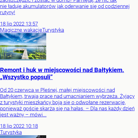
zaoszczędzić i zostać w domu? Pamiętaj, że nic tak
nie ładuje akumulatorów jak oderwanie się od codziennej
rutyny!
18
lip
2022
13:57
Magiczne wakacje
Turystyka
Remont i huk w miejscowości nad Bałtykiem.
„Wszystko popsuli”
Od 20 czerwca w Pleśnej, małej miejscowości nad
Bałtykiem, trwają prace nad umacnianiem wybrzeża. Żyjący
z turystyki mieszkańcy boją się o odwołane rezerwacje,
ponieważ goście skarżą się na hałas. – Dla nas każdy dzień
jest ważny – mówi...
18
lip
2022
10:18
Turystyka