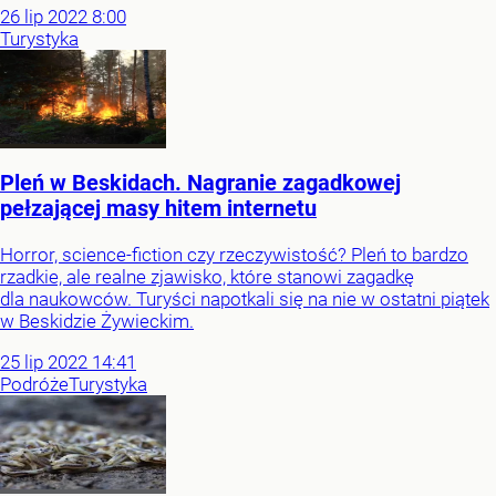
26
lip
2022
8:00
Turystyka
Pleń w Beskidach. Nagranie zagadkowej
pełzającej masy hitem internetu
Horror, science-fiction czy rzeczywistość? Pleń to bardzo
rzadkie, ale realne zjawisko, które stanowi zagadkę
dla naukowców. Turyści napotkali się na nie w ostatni piątek
w Beskidzie Żywieckim.
25
lip
2022
14:41
Podróże
Turystyka