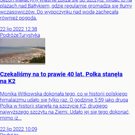
plażach nad Bałtykiem, gdzie regularnie gromadzą się tłumy
wczasowiczów. Do wypoczynku nad wodą zachęcała
również pogoda.
22
lip
2022
12:38
Podróże
Turystyka
Czekaliśmy na to prawie 40 lat. Polka stanęła
na K2
Monika Witkowska dokonała tego, co w historii polskiego
himalaizmu udało się tylko raz. O godzinie 5:59 jako druga
Polka w historii stanęła na szczycie K2, drugiego
najwyższego szczytu na Ziemi. Udało jej się tego dokonać,
mimo iż...
22
lip
2022
10:09