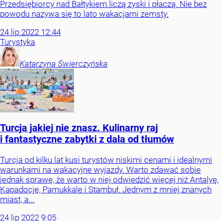
Przedsiębiorcy nad Bałtykiem liczą zyski i płaczą. Nie bez
powodu nazywa się to lato wakacjami zemsty.
24
lip
2022
12:44
Turystyka
Katarzyna
Świerczyńska
Turcja jakiej nie znasz. Kulinarny raj
i fantastyczne zabytki z dala od tłumów
Turcja od kilku lat kusi turystów niskimi cenami i idealnymi
warunkami na wakacyjne wyjazdy. Warto zdawać sobie
jednak sprawę, że warto w niej odwiedzić więcej niż Antalyę,
Kapadocję, Pamukkale i Stambuł. Jednym z mniej znanych
miast, a...
24
lip
2022
9:05