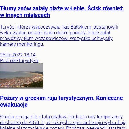
Tłumy znów zalały plaże w Łebie. Ścisk również
w innych miejscach
Turyści, którzy wypoczywają nad Bałtykiem, postanowili
wykorzystać ostatni dzień dobre pogody. Plaże zalał
prawdziwy tłum wczasowiczów. Wszystko uchwyciły
kamery monitoringu.
25
lip
2022
13:14
Podróże
Turystyka
Pożary w greckim raju turystycznym. Konieczne
ewakuacje
Grecja zmaga się z falą upałów. Podczas gdy temperatury
dochodzą do 40 st. C, w różnych częściach kraju wybuchają
kolejne niszczycielskie pożary. Podczas weekendu strażacy