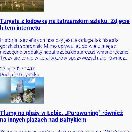
Turysta z lodówką na tatrzańskim szlaku. Zdjęcie
hitem internetu
Historia tatrzańskich nosiczy jest tak długa, jak historia
górskich schronisk. Mimo upływu lat, do wielu miejsc
niezbędne produkty nadal trzeba dostarczać własnoręcznie.
Tyczy się to nie tylko artykułów spożywczych, ale również...
22
lip
2022
14:01
Podróże
Turystyka
Tłumy na plaży w Łebie. „Parawaning” również
na innych plażach nad Bałtykiem
Sezon wakacyjny właśnie zbliża się do szczytu. Widać to na