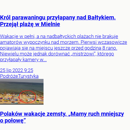
Król parawaningu przyłapany nad Bałtykiem.
Przejął plażę w Mielnie
Wakacje w pełni, a na nadbałtyckich plażach nie brakuje
amatorów wypoczynku nad morzem. Pierwsi wczasowicze
pojawiają się na miejscu jeszcze przed godziną 8 rano.
Niewielu może jednak dorównać „mistrzowi”, którego
przyłapały kamery w...
25
lip
2022
9:25
Podróże
Turystyka
Polaków wakacje zemsty. „Mamy ruch mniejszy
o połowę”