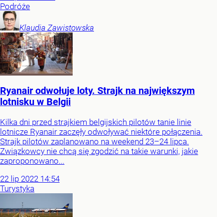
Podróże
Klaudia
Zawistowska
Ryanair odwołuje loty. Strajk na największym
lotnisku w Belgii
Kilka dni przed strajkiem belgijskich pilotów tanie linie
lotnicze Ryanair zaczęły odwoływać niektóre połączenia.
Strajk pilotów zaplanowano na weekend 23–24 lipca.
Związkowcy nie chcą się zgodzić na takie warunki, jakie
zaproponowano...
22
lip
2022
14:54
Turystyka