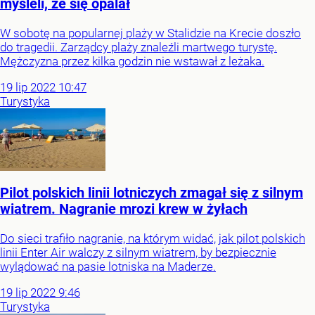
myśleli, że się opalał
W sobotę na popularnej plaży w Stalidzie na Krecie doszło
do tragedii. Zarządcy plaży znaleźli martwego turystę.
Mężczyzna przez kilka godzin nie wstawał z leżaka.
19
lip
2022
10:47
Turystyka
Pilot polskich linii lotniczych zmagał się z silnym
wiatrem. Nagranie mrozi krew w żyłach
Do sieci trafiło nagranie, na którym widać, jak pilot polskich
linii Enter Air walczy z silnym wiatrem, by bezpiecznie
wylądować na pasie lotniska na Maderze.
19
lip
2022
9:46
Turystyka