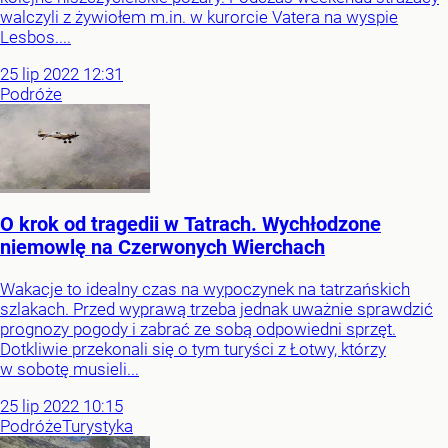
walczyli z żywiołem m.in. w kurorcie Vatera na wyspie
Lesbos....
25
lip
2022
12:31
Podróże
O krok od tragedii w Tatrach. Wychłodzone
niemowlę na Czerwonych Wierchach
Wakacje to idealny czas na wypoczynek na tatrzańskich
szlakach. Przed wyprawą trzeba jednak uważnie sprawdzić
prognozy pogody i zabrać ze sobą odpowiedni sprzęt.
Dotkliwie przekonali się o tym turyści z Łotwy, którzy
w sobotę musieli...
25
lip
2022
10:15
Podróże
Turystyka