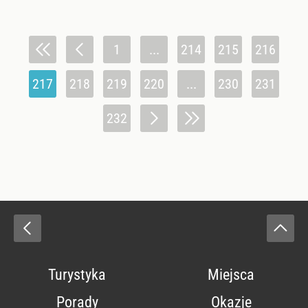
1
...
214
215
216
217
218
219
220
...
230
231
232
Turystyka
Miejsca
Porady
Okazje