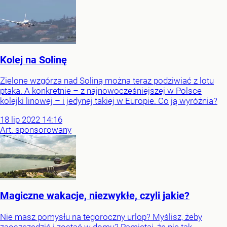
Kolej na Solinę
Zielone wzgórza nad Soliną można teraz podziwiać z lotu
ptaka. A konkretnie – z najnowocześniejszej w Polsce
kolejki linowej – i jedynej takiej w Europie. Co ją wyróżnia?
18
lip
2022
14:16
Art. sponsorowany
Magiczne wakacje, niezwykłe, czyli jakie?
Nie masz pomysłu na tegoroczny urlop? Myślisz, żeby