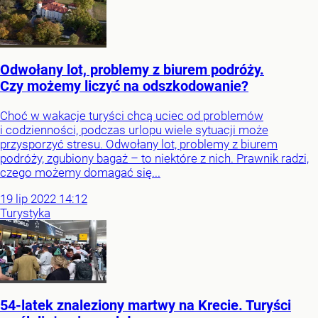
Odwołany lot, problemy z biurem podróży.
Czy możemy liczyć na odszkodowanie?
Choć w wakacje turyści chcą uciec od problemów
i codzienności, podczas urlopu wiele sytuacji może
przysporzyć stresu. Odwołany lot, problemy z biurem
podróży, zgubiony bagaż – to niektóre z nich. Prawnik radzi,
czego możemy domagać się...
19
lip
2022
14:12
Turystyka
54-latek znaleziony martwy na Krecie. Turyści