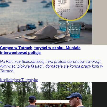
Gorąco w Tatrach, turyści w szoku. Musiała
interweniować policja
Na Palenicy Białczańskiej trwa protest obrońców zwierząt.
Aktywiści blokują fasiągi i domagają się końca pracy koni w
Tatrach.
Kraj
Miejsca
Turystyka