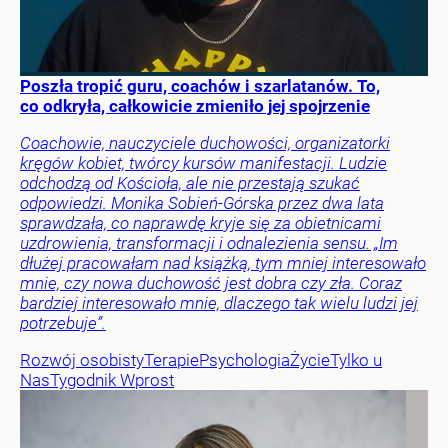
Poszła tropić guru, coachów i szarlatanów. To,
co odkryła, całkowicie zmieniło jej spojrzenie
Coachowie, nauczyciele duchowości, organizatorki
kręgów kobiet, twórcy kursów manifestacji. Ludzie
odchodzą od Kościoła, ale nie przestają szukać
odpowiedzi. Monika Sobień-Górska przez dwa lata
sprawdzała, co naprawdę kryje się za obietnicami
uzdrowienia, transformacji i odnalezienia sensu. „Im
dłużej pracowałam nad książką, tym mniej interesowało
mnie, czy nowa duchowość jest dobra czy zła. Coraz
bardziej interesowało mnie, dlaczego tak wielu ludzi jej
potrzebuje”.
Rozwój osobisty
Terapie
Psychologia
Życie
Tylko u
Nas
Tygodnik Wprost