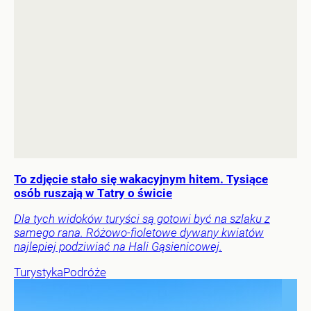
To zdjęcie stało się wakacyjnym hitem. Tysiące
osób ruszają w Tatry o świcie
Dla tych widoków turyści są gotowi być na szlaku z
samego rana. Różowo-fioletowe dywany kwiatów
najlepiej podziwiać na Hali Gąsienicowej.
Turystyka
Podróże