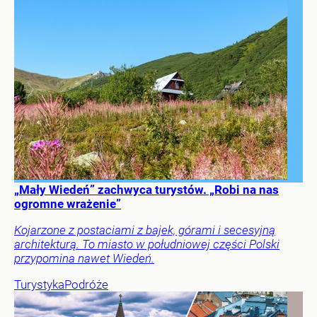
„Mały Wiedeń” zachwyca turystów. „Robi na nas
ogromne wrażenie”
Kojarzone z postaciami z bajek, górami i secesyjną
architekturą. To miasto w południowej części Polski
przypomina nawet Wiedeń.
Turystyka
Podróże