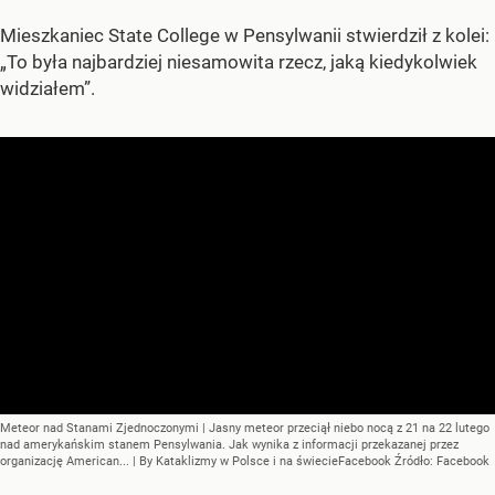
Mieszkaniec State College w Pensylwanii stwierdził z kolei:
„To była najbardziej niesamowita rzecz, jaką kiedykolwiek
widziałem”.
Meteor nad Stanami Zjednoczonymi | Jasny meteor przeciął niebo nocą z 21 na 22 lutego
nad amerykańskim stanem Pensylwania. Jak wynika z informacji przekazanej przez
organizację American... | By Kataklizmy w Polsce i na świecieFacebook
Źródło:
Facebook