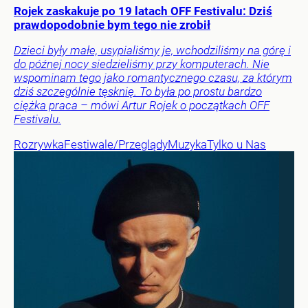
Rojek zaskakuje po 19 latach OFF Festivalu: Dziś
prawdopodobnie bym tego nie zrobił
Dzieci były małe, usypialiśmy je, wchodziliśmy na górę i
do późnej nocy siedzieliśmy przy komputerach. Nie
wspominam tego jako romantycznego czasu, za którym
dziś szczególnie tęsknię. To była po prostu bardzo
ciężka praca – mówi Artur Rojek o początkach OFF
Festivalu.
Rozrywka
Festiwale/Przeglądy
Muzyka
Tylko u Nas