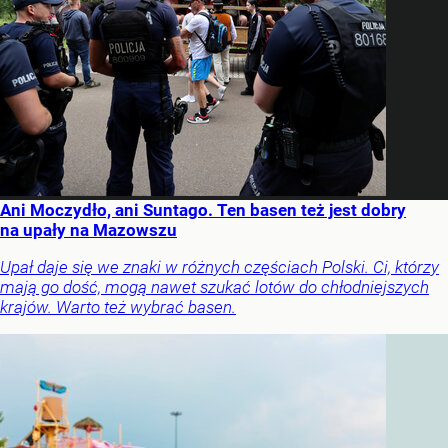
Ani Moczydło, ani Suntago. Ten basen też jest dobry
na upały na Mazowszu
Upał daje się we znaki w różnych częściach Polski. Ci, którzy
mają go dość, mogą nawet szukać lotów do chłodniejszych
krajów. Warto też wybrać basen.