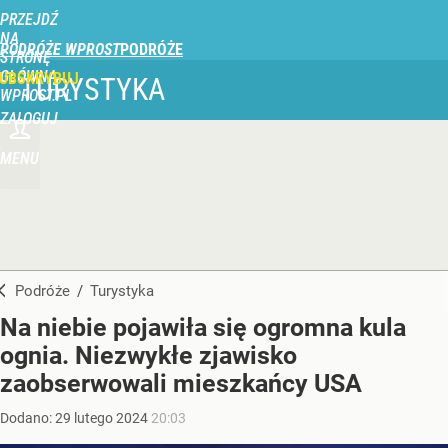
PRZEJDŹ
NA
PODRÓŻE WPROST
STRONĘ
GŁÓWNĄ
UBSKRYBUJ
TURYSTYKA
WPROST.PL
ZALOGUJ
MENU
Podróże
/
Turystyka
Na niebie pojawiła się ogromna kula
ognia. Niezwykłe zjawisko
zaobserwowali mieszkańcy USA
Dodano:
29
lutego
2024
20:03