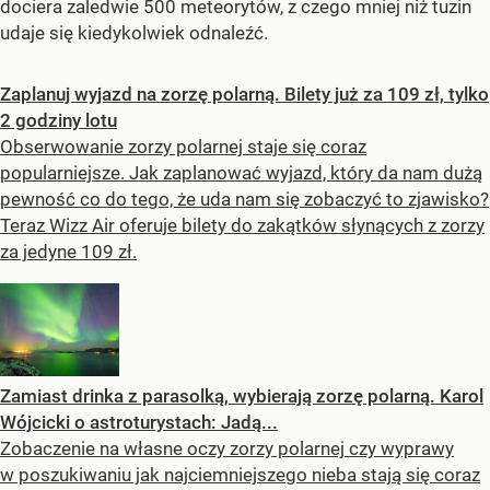
dociera zaledwie 500 meteorytów, z czego mniej niż tuzin
udaje się kiedykolwiek odnaleźć.
Zaplanuj wyjazd na zorzę polarną. Bilety już za 109 zł, tylko
2 godziny lotu
Obserwowanie zorzy polarnej staje się coraz
popularniejsze. Jak zaplanować wyjazd, który da nam dużą
pewność co do tego, że uda nam się zobaczyć to zjawisko?
Teraz Wizz Air oferuje bilety do zakątków słynących z zorzy
za jedyne 109 zł.
Zamiast drinka z parasolką, wybierają zorzę polarną. Karol
Wójcicki o astroturystach: Jadą...
Zobaczenie na własne oczy zorzy polarnej czy wyprawy
w poszukiwaniu jak najciemniejszego nieba stają się coraz