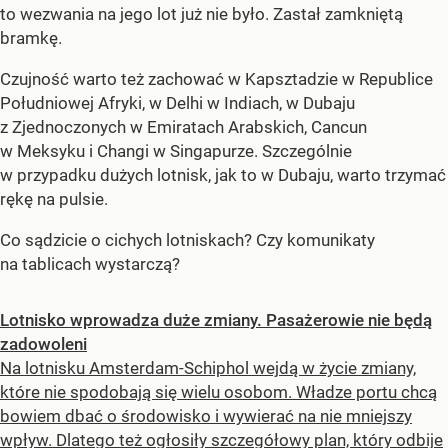
to wezwania na jego lot już nie było. Zastał zamkniętą
bramkę.
Czujność warto też zachować w Kapsztadzie w Republice
Południowej Afryki, w Delhi w Indiach, w Dubaju
z Zjednoczonych w Emiratach Arabskich, Cancun
w Meksyku i Changi w Singapurze. Szczególnie
w przypadku dużych lotnisk, jak to w Dubaju, warto trzymać
rękę na pulsie.
Co sądzicie o cichych lotniskach? Czy komunikaty
na tablicach wystarczą?
Lotnisko wprowadza duże zmiany. Pasażerowie nie będą
zadowoleni
Na lotnisku Amsterdam-Schiphol wejdą w życie zmiany,
które nie spodobają się wielu osobom. Władze portu chcą
bowiem dbać o środowisko i wywierać na nie mniejszy
wpływ. Dlatego też ogłosiły szczegółowy plan, który odbije