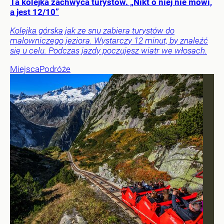
Ta kolejka zachwyca turystów. „Nikt o niej nie mówi,
a jest 12/10”
Kolejka górska jak ze snu zabiera turystów do
malowniczego jeziora. Wystarczy 12 minut, by znaleźć
się u celu. Podczas jazdy poczujesz wiatr we włosach.
Miejsca
Podróże