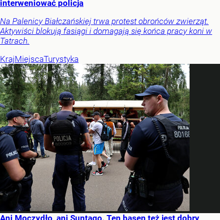
interweniować policja
Na Palenicy Białczańskiej trwa protest obrońców zwierząt.
Aktywiści blokują fasiągi i domagają się końca pracy koni w
Tatrach.
Kraj
Miejsca
Turystyka
Ani Moczydło, ani Suntago. Ten basen też jest dobry