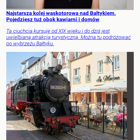
Najstarsza kolej wąskotorowa nad Bałtykiem.
Pojedziesz tuż obok kawiarni i domów
Ta ciuchcia kursuje od XIX wieku i do dziś jest
uwielbianą atrakcją turystyczną. Można tu podróżować
po wybrzeżu Bałtyku.