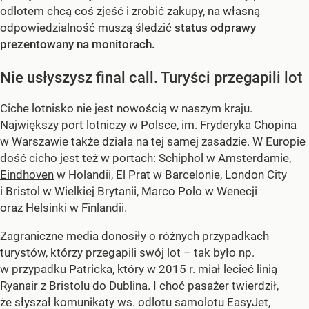
odlotem chcą coś zjeść i zrobić zakupy, na własną
odpowiedzialność muszą śledzić
status odprawy
prezentowany na monitorach.
Nie usłyszysz final call. Turyści przegapili lot
Ciche lotnisko nie jest nowością w naszym kraju.
Największy port lotniczy w Polsce, im. Fryderyka Chopina
w Warszawie także działa na tej samej zasadzie. W Europie
dość cicho jest też w portach: Schiphol w Amsterdamie,
Eindhoven
w Holandii, El Prat w Barcelonie, London City
i Bristol w Wielkiej Brytanii, Marco Polo w Wenecji
oraz Helsinki w Finlandii.
Zagraniczne media donosiły o różnych przypadkach
turystów, którzy przegapili swój lot – tak było np.
w przypadku Patricka, który w 2015 r. miał lecieć linią
Ryanair z Bristolu do Dublina. I choć pasażer twierdził,
że słyszał komunikaty ws. odlotu samolotu EasyJet,