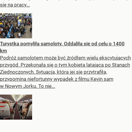
się na pracy...
Turystka pomyliła samoloty. Oddaliła się od celu o 1400
km
Podróż samolotem może być źródłem wielu ekscytujących
przygód. Przekonała się o tym kobieta latająca po Stanach
Zjednoczonych. Sytuacja, która jej się przytrafiła,
przypomina niefortunny wypadek z filmu Kevin sam
w Nowym Jorku. To nie...