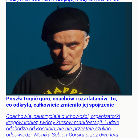
Poszła tropić guru, coachów i szarlatanów. To,
co odkryła, całkowicie zmieniło jej spojrzenie
Coachowie, nauczyciele duchowości, organizatorki
kręgów kobiet, twórcy kursów manifestacji. Ludzie
odchodzą od Kościoła, ale nie przestają szukać
odpowiedzi. Monika Sobień-Górska przez dwa lata