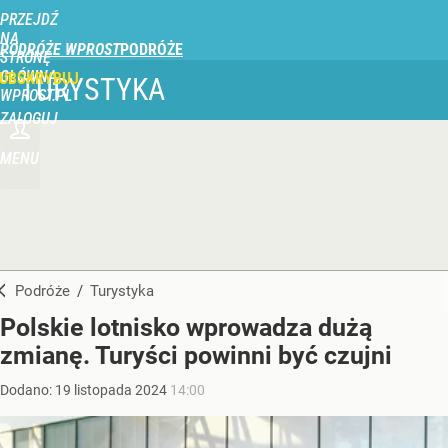
PRZEJDŹ
NA
PODRÓŻE WPROST
STRONĘ
GŁÓWNĄ
UBSKRYBUJ
TURYSTYKA
WPROST.PL
ZALOGUJ
MENU
Podróże
/
Turystyka
Polskie lotnisko wprowadza dużą
zmianę. Turyści powinni być czujni
Dodano:
19
listopada
2024
14:00