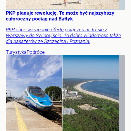
PKP planuje rewolucję. To może być najszybszy
całoroczny pociąg nad Bałtyk
PKP chce wzmocnić ofertę połączeń na trasie z
Warszawy do Świnoujścia. To dobra wiadomość także
dla pasażerów ze Szczecina i Poznania.
Turystyka
Podróże