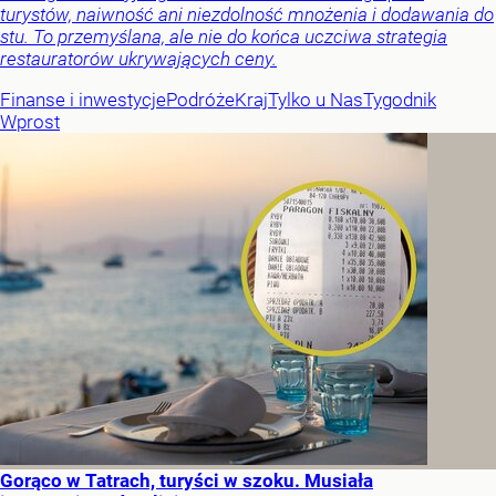
turystów, naiwność ani niezdolność mnożenia i dodawania do
stu. To przemyślana, ale nie do końca uczciwa strategia
restauratorów ukrywających ceny.
Finanse i inwestycje
Podróże
Kraj
Tylko u Nas
Tygodnik
Wprost
Gorąco w Tatrach, turyści w szoku. Musiała