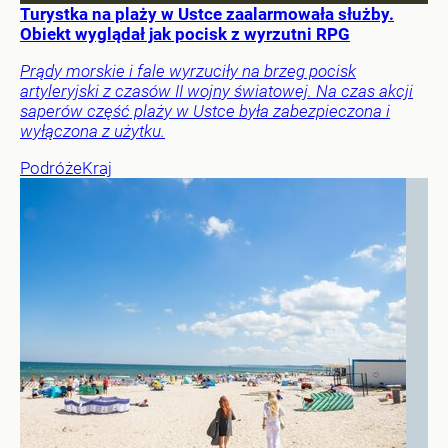
Turystka na plaży w Ustce zaalarmowała służby.
Obiekt wyglądał jak pocisk z wyrzutni RPG
Prądy morskie i fale wyrzuciły na brzeg pocisk
artyleryjski z czasów II wojny światowej. Na czas akcji
saperów część plaży w Ustce była zabezpieczona i
wyłączona z użytku.
Podróże
Kraj