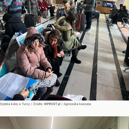
Szybka kolej w Turcji
/ Źródło:
WPROST.pl
/
Agnieszka kaszuba