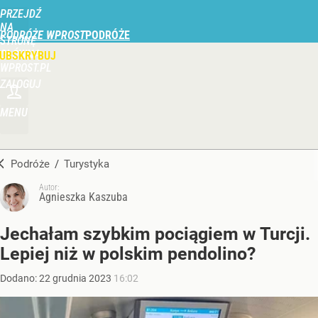
PRZEJDŹ
NA
PODRÓŻE WPROST
STRONĘ
GŁÓWNĄ
UBSKRYBUJ
WPROST.PL
ZALOGUJ
MENU
Podróże
/
Turystyka
Autor:
Agnieszka Kaszuba
Jechałam szybkim pociągiem w Turcji.
Lepiej niż w polskim pendolino?
Dodano:
22
grudnia
2023
16:02