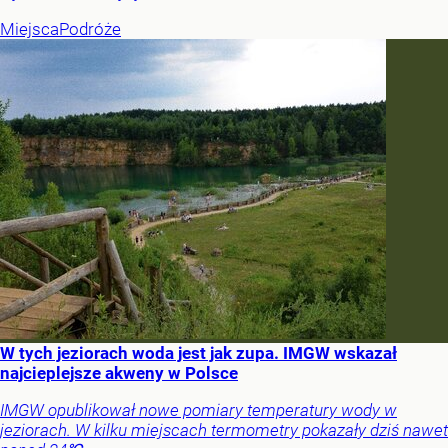
Miejsca
Podróże
W tych jeziorach woda jest jak zupa. IMGW wskazał
najcieplejsze akweny w Polsce
IMGW opublikował nowe pomiary temperatury wody w
jeziorach. W kilku miejscach termometry pokazały dziś nawet