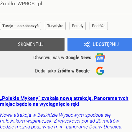
Źródło:
WPROST.pl
Turcja – co zobaczyć
Turystyka
Porady
Podróże
SKOMENTUJ
UDOSTĘPNIJ
Obserwuj nas
w
Google News
Dodaj jako
źródło w Google
„Polskie Mykeny” zyskają nową atrakcję. Panorama tych
miejsc będzie na wyciągnięcie ręki
Nowa atrakcja w Beskidzie Wyspowym spodoba się
miłośnikom wspinaczek. Z wysokości ponad 20 metrów
będzie można podziwiać m.in. panoramę Doliny Dunajca.