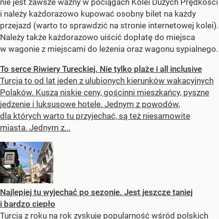
nie jest zawsze ważny w pociągach Kolei Dużych Prędkości
i należy każdorazowo kupować osobny bilet na każdy
przejazd (warto to sprawdzić na stronie internetowej kolei).
Należy także każdorazowo uiścić dopłatę do miejsca
w wagonie z miejscami do leżenia oraz wagonu sypialnego.
To serce Riwiery Tureckiej. Nie tylko plaże i all inclusive
Turcja to od lat jeden z ulubionych kierunków wakacyjnych
Polaków. Kuszą niskie ceny, gościnni mieszkańcy, pyszne
jedzenie i luksusowe hotele. Jednym z powodów,
dla których warto tu przyjechać, są też niesamowite
miasta. Jednym z...
Najlepiej tu wyjechać po sezonie. Jest jeszcze taniej
i bardzo ciepło
Turcja z roku na rok zyskuje popularność wśród polskich