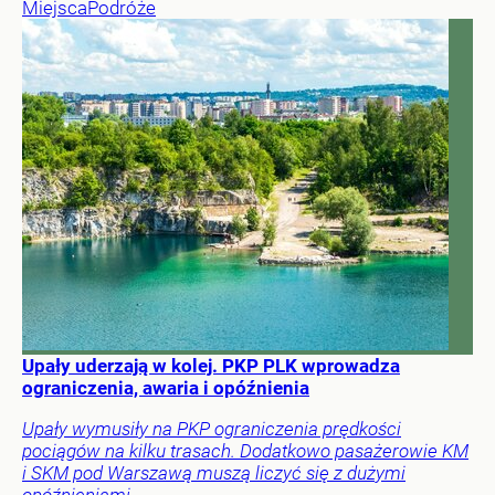
Miejsca
Podróże
Upały uderzają w kolej. PKP PLK wprowadza
ograniczenia, awaria i opóźnienia
Upały wymusiły na PKP ograniczenia prędkości
pociągów na kilku trasach. Dodatkowo pasażerowie KM
i SKM pod Warszawą muszą liczyć się z dużymi