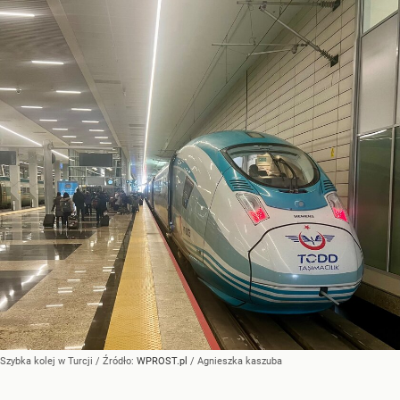
Szybka kolej w Turcji
/ Źródło:
WPROST.pl
/
Agnieszka kaszuba