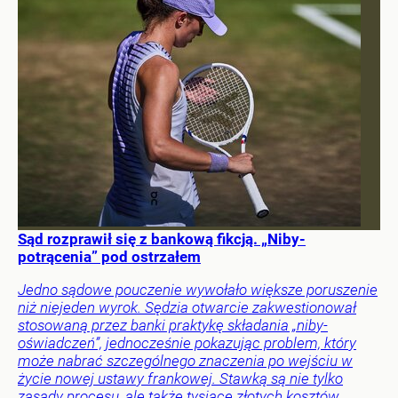
Sąd rozprawił się z bankową fikcją. „Niby-
potrącenia” pod ostrzałem
Jedno sądowe pouczenie wywołało większe poruszenie
niż niejeden wyrok. Sędzia otwarcie zakwestionował
stosowaną przez banki praktykę składania „niby-
oświadczeń”, jednocześnie pokazując problem, który
może nabrać szczególnego znaczenia po wejściu w
życie nowej ustawy frankowej. Stawką są nie tylko
zasady procesu, ale także tysiące złotych kosztów.