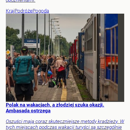
opóźnieniami.
Kraj
Podróże
Pogoda
Polak na wakacjach, a złodziej szuka okazji.
Ambasada ostrzega
Oszuści mają coraz skuteczniejsze metody kradzieży. W
tych miejscach podczas wakacji turyści są szczególnie