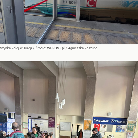
Szybka kolej w Turcji
/ Źródło:
WPROST.pl
/
Agnieszka kaszuba