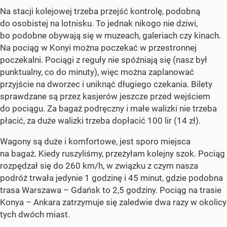
Na stacji kolejowej trzeba przejść kontrolę, podobną
do osobistej na lotnisku. To jednak nikogo nie dziwi,
bo podobne obywają się w muzeach, galeriach czy kinach.
Na pociąg w Konyi można poczekać w przestronnej
poczekalni. Pociągi z reguły nie spóźniają się (nasz był
punktualny, co do minuty), więc można zaplanować
przyjście na dworzec i uniknąć długiego czekania. Bilety
sprawdzane są przez kasjerów jeszcze przed wejściem
do pociągu. Za bagaż podręczny i małe walizki nie trzeba
płacić, za duże walizki trzeba dopłacić 100 lir (14 zł).
Wagony są duże i komfortowe, jest sporo miejsca
na bagaż. Kiedy ruszyliśmy, przeżyłam kolejny szok. Pociąg
rozpędzał się do 260 km/h, w związku z czym nasza
podróż trwała jedynie 1 godzinę i 45 minut, gdzie podobna
trasa Warszawa – Gdańsk to 2,5 godziny. Pociąg na trasie
Konya – Ankara zatrzymuje się zaledwie dwa razy w okolicy
tych dwóch miast.