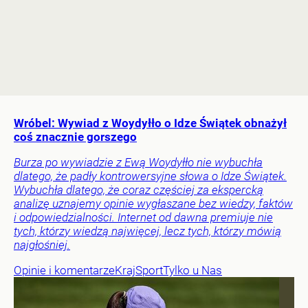
Wróbel: Wywiad z Woydyłło o Idze Świątek obnażył
coś znacznie gorszego
Burza po wywiadzie z Ewą Woydyłło nie wybuchła
dlatego, że padły kontrowersyjne słowa o Idze Świątek.
Wybuchła dlatego, że coraz częściej za ekspercką
analizę uznajemy opinie wygłaszane bez wiedzy, faktów
i odpowiedzialności. Internet od dawna premiuje nie
tych, którzy wiedzą najwięcej, lecz tych, którzy mówią
najgłośniej.
Opinie i komentarze
Kraj
Sport
Tylko u Nas