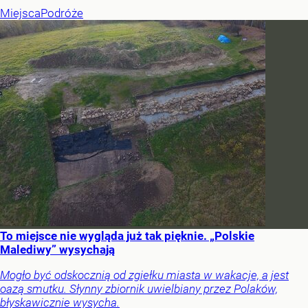
Miejsca
Podróże
To miejsce nie wygląda już tak pięknie. „Polskie
Malediwy” wysychają
Mogło być odskocznią od zgiełku miasta w wakacje, a jest
oazą smutku. Słynny zbiornik uwielbiany przez Polaków,
błyskawicznie wysycha.