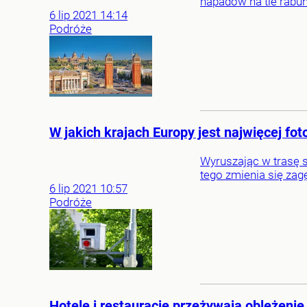
napadów na tle rab
6
lip
2021
14:14
Podróże
W jakich krajach Europy jest najwięcej fo
Wyruszając w trasę s
tego zmienia się zag
6
lip
2021
10:57
Podróże
Hotele i restauracje przeżywają oblężen