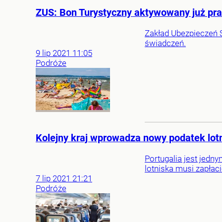
ZUS: Bon Turystyczny aktywowany już prawi
Zakład Ubezpieczeń S
świadczeń.
9
lip
2021
11:05
Podróże
Kolejny kraj wprowadza nowy podatek lotn
Portugalia jest jedn
lotniska musi zapłac
7
lip
2021
21:21
Podróże