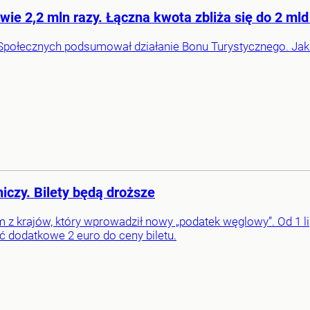
e 2,2 mln razy. Łączna kwota zbliża się do 2 mld
połecznych podsumował działanie Bonu Turystycznego. Jak p
iczy. Bilety będą droższe
ym z krajów, który wprowadził nowy „podatek węglowy”. Od 1 l
ić dodatkowe 2 euro do ceny biletu.