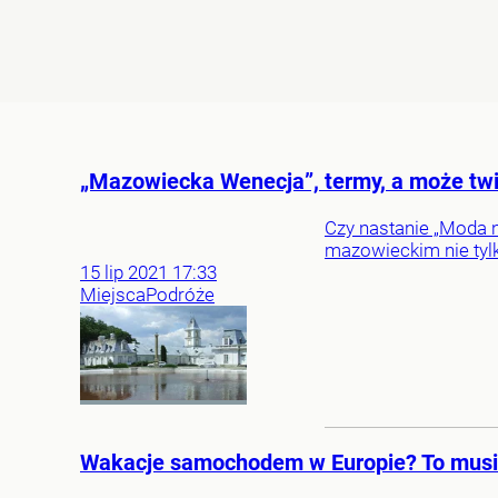
„Mazowiecka Wenecja”, termy, a może tw
Czy nastanie „Moda 
mazowieckim nie tyl
15
lip
2021
17:33
Miejsca
Podróże
Wakacje samochodem w Europie? To musis