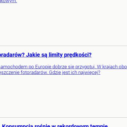
unkowym.
toradarów? Jakie są limity prędkości?
amochodem po Europie dobrze się przygotuj. W krajach obowi
ęszczenie fotoradarów. Gdzie jest ich najwięcej?
ie. Konsumpcja rośnie w rekordowym tempie