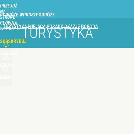
PRZEJDŹ
NA
PODRÓŻE WPROST
STRONĘ
GŁÓWNĄ
TURYSTYKA
MIEJSCA
PORADY
OKAZJE
POGODA
TURYSTYKA
WPROST.PL
SUBSKRYBUJ
ZALOGUJ
SZUKAJ
MENU