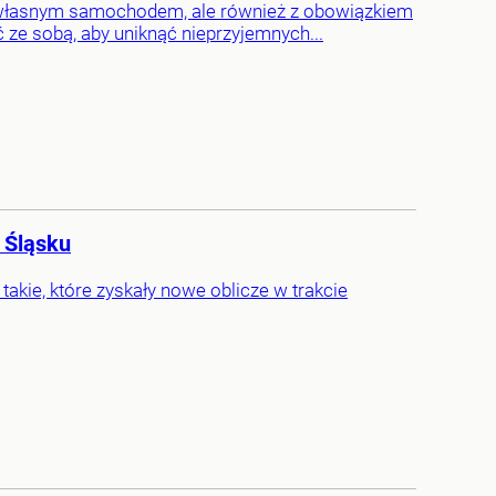
żą własnym samochodem, ale również z obowiązkiem
ze sobą, aby uniknąć nieprzyjemnych...
 Śląsku
akie, które zyskały nowe oblicze w trakcie