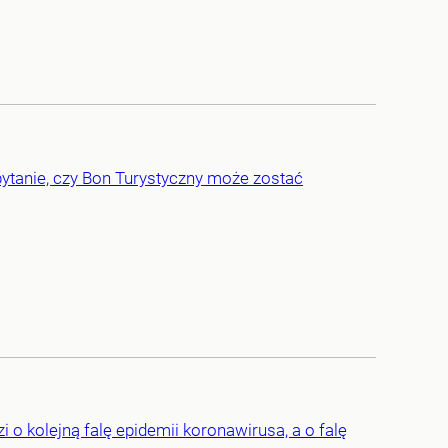
pytanie, czy Bon Turystyczny może zostać
 o kolejną falę epidemii koronawirusa, a o falę