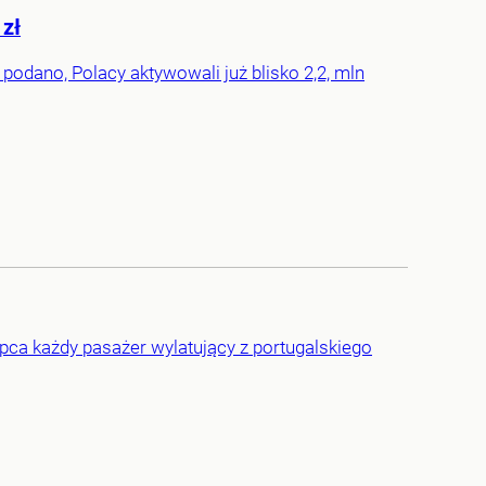
 zł
odano, Polacy aktywowali już blisko 2,2, mln
ipca każdy pasażer wylatujący z portugalskiego