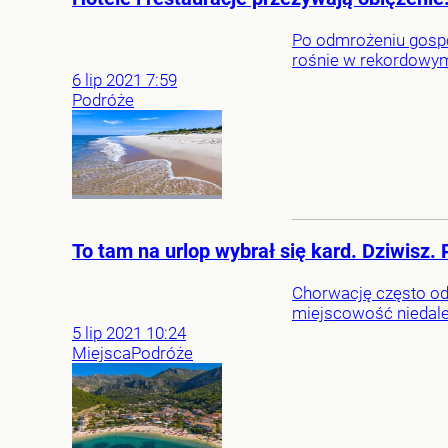
Po odmrożeniu gospod
rośnie w rekordowym
6
lip
2021
7:59
Podróże
To tam na urlop wybrał się kard. Dziwisz
Chorwację często odw
miejscowość niedale
5
lip
2021
10:24
Miejsca
Podróże