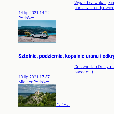
Wyjazd na wakacje d
posiadania odpowiedn
14
lip
2021
14:22
Podróże
Sztolnie, podziemia, kopalnie uranu i odk
Co zwiedzić Dolnym Ś
pandemii).
13
lip
2021
17:37
Miejsca
Podróże
Galeria