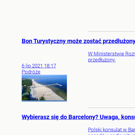
Bon Turystyczny może zostać przedłużony.
W Ministerstwie Rozw
przedłużony.
6
lip
2021
18:17
Podróże
Wybierasz się do Barcelony? Uwaga, konsu
Polski konsulat w Ba