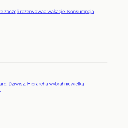
akże zaczęli rezerwować wakacje. Konsumpcja
ard. Dziwisz. Hierarcha wybrał niewielką
?