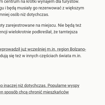
m centrum na krótki wynajem dla turystów.
legu i będą musiały go rezerwować z większym
niej osób niż dotychczas.
ty zarejestrowane na miejscu. Nie będą też
ji wielokrotnie podkreślał, że tamtejsza
wprowadził już wcześniej m.in. region Bolzano-
ydują się też w innych częściach świata m.in.
 inaczej niż dotychczas. Popularne wyspy
ten sposób chcą chronić mieszkańców