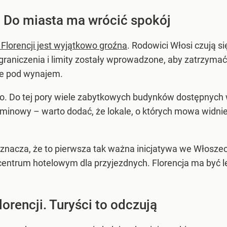
i. Do miasta ma wrócić spokój
Florencji jest wyjątkowo groźna
. Rodowici Włosi czują s
Ograniczenia i limity zostały wprowadzone, aby zatrzyma
ne pod wynajem.
o. Do tej pory wiele zabytkowych budynków dostępnych w 
rminowy – warto dodać, że lokale, o których mowa widni
aznacza, że to pierwsza tak ważna inicjatywa we Włoszec
ę centrum hotelowym dla przyjezdnych. Florencja ma być 
orencji. Turyści to odczują