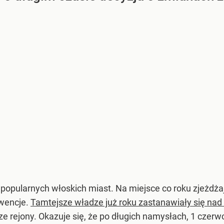
 popularnych włoskich miast. Na miejsce co roku zjeżdżają
kwencje.
Tamtejsze władze już roku zastanawiały się na
 rejony. Okazuje się, że po długich namysłach, 1 czerw