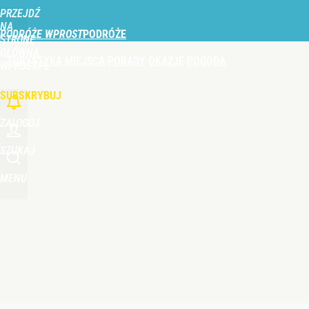
PRZEJDŹ
Udostępnij
0
Skomentuj
NA
PODRÓŻE WPROST
STRONĘ
GŁÓWNĄ
TURYSTYKA
MIEJSCA
PORADY
OKAZJE
POGODA
WPROST.PL
SUBSKRYBUJ
ZALOGUJ
SZUKAJ
MENU