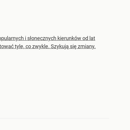
opularnych i słonecznych kierunków od lat
tować tyle, co zwykle. Szykują się zmiany.