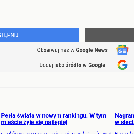
STĘPNIJ
Obserwuj nas
w
Google News
Dodaj jako
źródło w Google
Perła świata w nowym rankingu. W tym
Nagran
mieście żyje się najlepiej
w sieci
Opublikowano nowy ranking miast, w których jakość
Po raz k