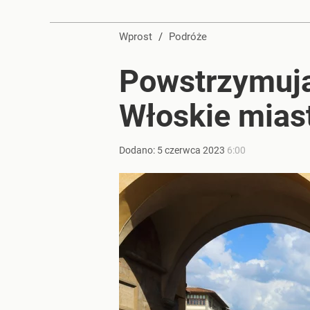
Wprost
/
Podróże
Powstrzymują
Włoskie miast
Dodano:
5
czerwca
2023
6:00