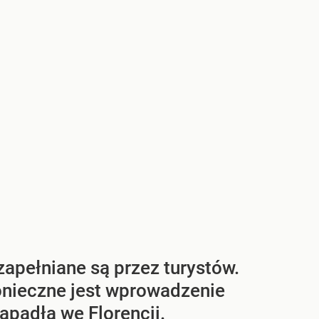
apełniane są przez turystów.
onieczne jest wprowadzenie
apadła we Florencji.