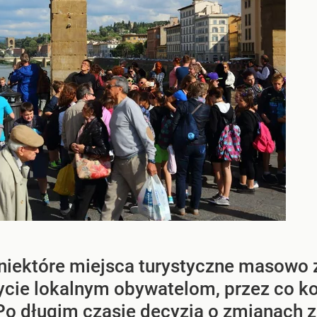
iektóre miejsca turystyczne masowo z
życie lokalnym obywatelom, przez co k
 Po długim czasie decyzja o zmianach z