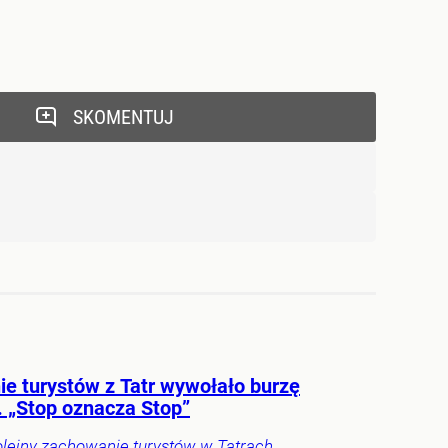
SKOMENTUJ
ie turystów z Tatr wywołało burzę
. „Stop oznacza Stop”
olejny zachowanie turystów w Tatrach