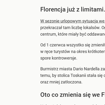
Florencja już z limitam
W sezonie urlopowym sytuacja we 
przekraczał tam liczbę lokalsów. 
centrum, które miały być oddawa
Od 1 czerwca wszystko się zmienił
w ręce turystów na okres krótkote
spore kontrowersje.
Burmistrz miasta Dario Nardella z
temu, by stolica Toskanii stała si
oraz mniej zatłoczona.
Oto co zmienia się we Fl