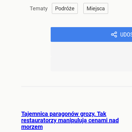
Podróże
Miejsca
UDO
Tajemnica paragonów grozy. Tak
restauratorzy manipulują cenami nad
morzem