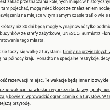
est zakaz przeznaczania kolejnych miejsc w historyczny
ją tam pojechać, mogą mieć kłopot ze znalezieniem noc
wiązaniu na miejsce w tym samym czasie trafi o wiele m
 krótszy niż 30 dni będą mogły wynajmować tylko podmio
udynków ze strefy zabytkowej UNESCO. Burmistrz Florenc
 uratowanie tego miasta.
zie toczy się walkę z turystami.
Limity na przyjezdnych 
się na północy kraju. Ponadto na specjalne restrykcje, dec
ość rezerwacji miejsc. Te wakacje będą inne niż zwykle
czne wakacje na włoskim wybrzeżu będą wyglądały nieco
zają bowiem wprowadzić ograniczenia dla turystów. W 
tejszą przyrodę.