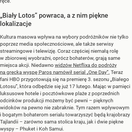
ręce.
„Biały Lotos” powraca, a z nim piękne
lokalizacje
Kultura masowa wpływa na wybory podróżników nie tylko
poprzez media społecznościowe, ale także serwisy
streamingowe i telewizję. Coraz częściej niemałą rolę
w zbiorowej wyobraźni, oprócz bohaterów, grają same
miejsca akcji. Niedawno
widzów Netflixa do podróży
na grecką wyspę Paros namówił serial „One Day”.
Teraz
fani HBO przygotowują się na premierę 3. sezonu „Białego
Lotosu”, która odbędzie się już 17 lutego. Mając w pamięci
luksusowe hotele i pocztówkowe plaże z poprzednich
odcinków produkcji możemy być pewni – pięknych
widoków na pewno nie zabraknie. Tym razem wpływowym
i bogatym bohaterom serialu towarzyszyć będą krajobrazy
Tajlandii – zarówno sama stolica kraju, jak i dwie piękne
wyspy – Phuket i Koh Samui.