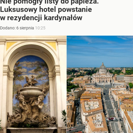
Nie pomogły listy do papieża.
Luksusowy hotel powstanie
w rezydencji kardynałów
Dodano:
6
sierpnia
10:25