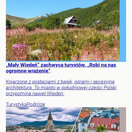
„Mały Wiedeń” zachwyca turystów. „Robi na nas
ogromne wrażenie”
Kojarzone z postaciami z bajek, górami i secesyjną
architekturą. To miasto w południowej części Polski
przypomina nawet Wiedeń.
Turystyka
Podróże