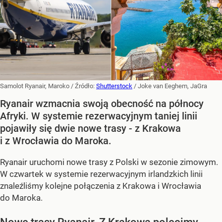
Samolot Ryanair, Maroko
/ Źródło:
Shutterstock
/
Joke van Eeghem, JaGra
Ryanair wzmacnia swoją obecność na północy
Afryki. W systemie rezerwacyjnym taniej linii
pojawiły się dwie nowe trasy - z Krakowa
i z Wrocławia do Maroka.
Ryanair uruchomi nowe trasy z Polski w sezonie zimowym.
W czwartek w systemie rezerwacyjnym irlandzkich linii
znaleźliśmy kolejne połączenia z Krakowa i Wrocławia
do Maroka.