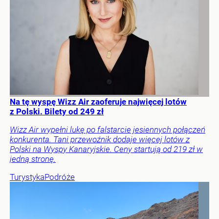
Na tę wyspę Wizz Air zaoferuje najwięcej lotów
z Polski. Bilety od 249 zł
Wizz Air wypełni lukę po falstarcie jesiennych połączeń
konkurenta. Tani przewoźnik dodaje więcej lotów z
Polski na Wyspy Kanaryjskie. Ceny startują od 219 zł w
jedną stronę.
Turystyka
Podróże