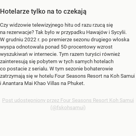
Hotelarze tylko na to czekają
Czy widzowie telewizyjnego hitu od razu rzucą się
na rezerwacje? Tak było w przypadku Hawajów i Sycylii.
W grudniu 2022 r. po premierze sezonu drugiego włoska
wyspa odnotowała ponad 50-procentowy wzrost
wyszukiwań w internecie. Tym razem turyści również
zainteresują się pobytem w tych samych hotelach
co postacie z serialu. W tym sezonie bohaterowie
zatrzymają się w hotelu Four Seasons Resort na Koh Samui
i Anantara Mai Khao Villas na Phuket.
Post udostępniony przez Four Seasons Resort Koh Samui
(@fskohsamui)