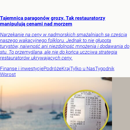
Tajemnica paragonów grozy. Tak restauratorzy
manipulują cenami nad morzem
Narzekanie na ceny w nadmorskich smażalniach są częścią
naszego wakacyjnego folkloru. Jednak to nie głupota
turystów, naiwność ani niezdolność mnożenia i dodawania do
stu. To przemyślana, ale nie do końca uczciwa strategia
restauratorów ukrywających ceny.
Finanse i inwestycje
Podróże
Kraj
Tylko u Nas
Tygodnik
Wprost