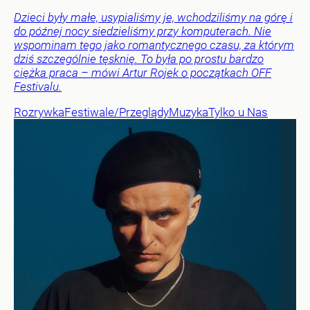
Dzieci były małe, usypialiśmy je, wchodziliśmy na górę i
do późnej nocy siedzieliśmy przy komputerach. Nie
wspominam tego jako romantycznego czasu, za którym
dziś szczególnie tęsknię. To była po prostu bardzo
ciężka praca – mówi Artur Rojek o początkach OFF
Festivalu.
Rozrywka
Festiwale/Przeglądy
Muzyka
Tylko u Nas