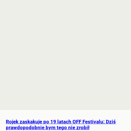
Rojek zaskakuje po 19 latach OFF Festivalu: Dziś
prawdopodobnie bym tego nie zrobił