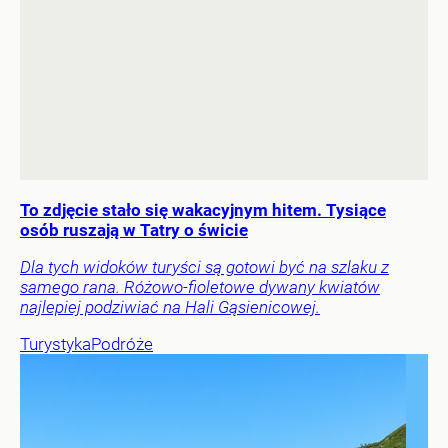
To zdjęcie stało się wakacyjnym hitem. Tysiące
osób ruszają w Tatry o świcie
Dla tych widoków turyści są gotowi być na szlaku z
samego rana. Różowo-fioletowe dywany kwiatów
najlepiej podziwiać na Hali Gąsienicowej.
Turystyka
Podróże