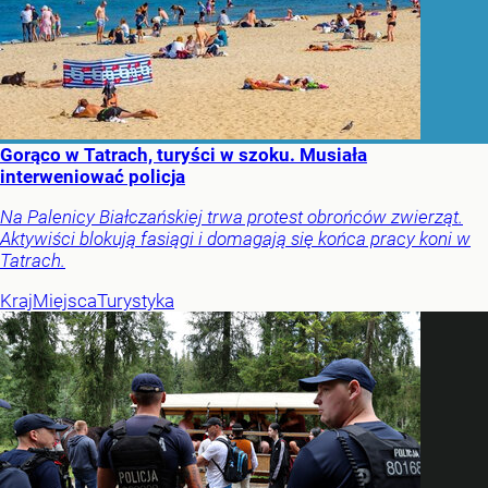
Gorąco w Tatrach, turyści w szoku. Musiała
interweniować policja
Na Palenicy Białczańskiej trwa protest obrońców zwierząt.
Aktywiści blokują fasiągi i domagają się końca pracy koni w
Tatrach.
Kraj
Miejsca
Turystyka