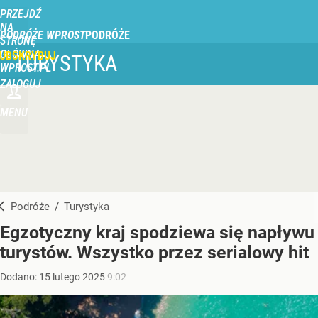
PRZEJDŹ
NA
PODRÓŻE WPROST
STRONĘ
GŁÓWNĄ
UBSKRYBUJ
TURYSTYKA
WPROST.PL
ZALOGUJ
MENU
Podróże
/
Turystyka
Egzotyczny kraj spodziewa się napływu
turystów. Wszystko przez serialowy hit
Dodano:
15
lutego
2025
9:02