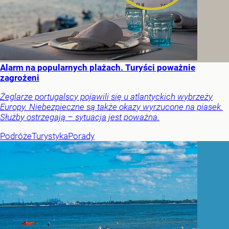
Alarm na popularnych plażach. Turyści poważnie
zagrożeni
Żeglarze portugalscy pojawili się u atlantyckich wybrzeży
Europy. Niebezpieczne są także okazy wyrzucone na piasek.
Służby ostrzegają – sytuacja jest poważna.
Podróże
Turystyka
Porady