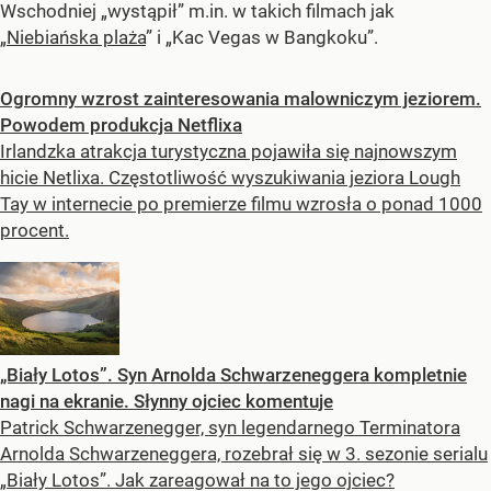
Wschodniej „wystąpił” m.in. w takich filmach jak
„
Niebiańska plaża
” i „Kac Vegas w Bangkoku”.
Ogromny wzrost zainteresowania malowniczym jeziorem.
Powodem produkcja Netflixa
Irlandzka atrakcja turystyczna pojawiła się najnowszym
hicie Netlixa. Częstotliwość wyszukiwania jeziora Lough
Tay w internecie po premierze filmu wzrosła o ponad 1000
procent.
„Biały Lotos”. Syn Arnolda Schwarzeneggera kompletnie
nagi na ekranie. Słynny ojciec komentuje
Patrick Schwarzenegger, syn legendarnego Terminatora
Arnolda Schwarzeneggera, rozebrał się w 3. sezonie serialu
„Biały Lotos”. Jak zareagował na to jego ojciec?