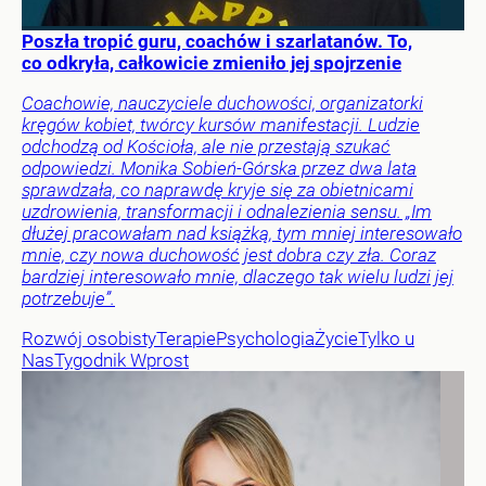
Poszła tropić guru, coachów i szarlatanów. To,
co odkryła, całkowicie zmieniło jej spojrzenie
Coachowie, nauczyciele duchowości, organizatorki
kręgów kobiet, twórcy kursów manifestacji. Ludzie
odchodzą od Kościoła, ale nie przestają szukać
odpowiedzi. Monika Sobień-Górska przez dwa lata
sprawdzała, co naprawdę kryje się za obietnicami
uzdrowienia, transformacji i odnalezienia sensu. „Im
dłużej pracowałam nad książką, tym mniej interesowało
mnie, czy nowa duchowość jest dobra czy zła. Coraz
bardziej interesowało mnie, dlaczego tak wielu ludzi jej
potrzebuje”.
Rozwój osobisty
Terapie
Psychologia
Życie
Tylko u
Nas
Tygodnik Wprost