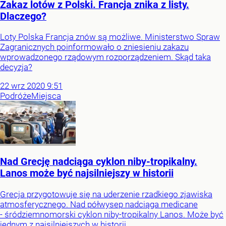
Zakaz lotów z Polski. Francja znika z listy.
Dlaczego?
Loty Polska Francja znów są możliwe. Ministerstwo Spraw
Zagranicznych poinformowało o zniesieniu zakazu
wprowadzonego rządowym rozporządzeniem. Skąd taka
decyzja?
22
wrz
2020
9:51
Podróże
Miejsca
Nad Grecję nadciąga cyklon niby-tropikalny.
Lanos może być najsilniejszy w historii
Grecja przygotowuje się na uderzenie rzadkiego zjawiska
atmosferycznego. Nad półwysep nadciąga medicane
- śródziemnomorski cyklon niby-tropikalny Lanos. Może być
jednym z najsilniejszych w historii.