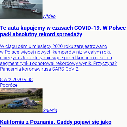
Wideo
Te auta kupujemy w czasach COVID-19. W Polsce
padł absolutny rekord sprzedaży
W ciągu ośmiu miesięcy 2020 roku zarejestrowano
w Polsce więcej nowych kamperów niż w całym roku
ubiegłym. Już cztery miesiące przed końcem roku ten
segment rynku odnotował rekordowy wynik. Przyczyna?
Pandemia koronawirusa SARS-CoV-2.
8
wrz
2020
9:38
Podróże
Galeria
Kalifornia z Poznania. Caddy pojawi się jako