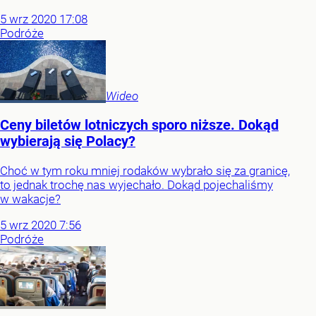
5
wrz
2020
17:08
Podróże
Wideo
Ceny biletów lotniczych sporo niższe. Dokąd
wybierają się Polacy?
Choć w tym roku mniej rodaków wybrało się za granicę,
to jednak trochę nas wyjechało. Dokąd pojechaliśmy
w wakacje?
5
wrz
2020
7:56
Podróże