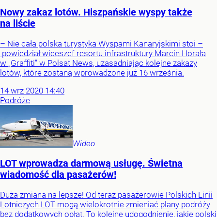
Nowy zakaz lotów. Hiszpańskie wyspy także
na liście
– Nie cała polska turystyka Wyspami Kanaryjskimi stoi –
powiedział wiceszef resortu infrastruktury Marcin Horała
w „Graffiti” w Polsat News, uzasadniając kolejne zakazy
lotów, które zostaną wprowadzone już 16 września.
14
wrz
2020
14:40
Podróże
Wideo
LOT wprowadza darmową usługę. Świetna
wiadomość dla pasażerów!
Duża zmiana na lepsze! Od teraz pasażerowie Polskich Linii
Lotniczych LOT mogą wielokrotnie zmieniać plany podróży
bez dodatkowych opłat. To kolejne udogodnienie, jakie polski