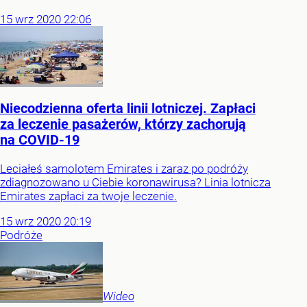
15
wrz
2020
22:06
Niecodzienna oferta linii lotniczej. Zapłaci
za leczenie pasażerów, którzy zachorują
na COVID-19
Leciałeś samolotem Emirates i zaraz po podróży
zdiagnozowano u Ciebie koronawirusa? Linia lotnicza
Emirates zapłaci za twoje leczenie.
15
wrz
2020
20:19
Podróże
Wideo