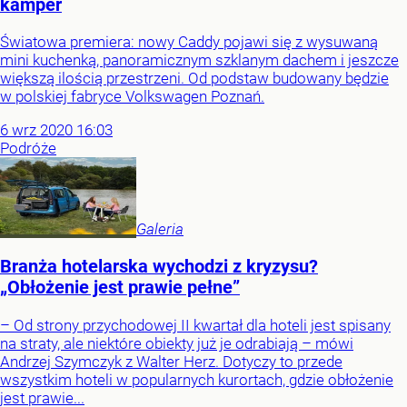
kamper
Światowa premiera: nowy Caddy pojawi się z wysuwaną
mini kuchenką, panoramicznym szklanym dachem i jeszcze
większą ilością przestrzeni. Od podstaw budowany będzie
w polskiej fabryce Volkswagen Poznań.
6
wrz
2020
16:03
Podróże
Galeria
Branża hotelarska wychodzi z kryzysu?
„Obłożenie jest prawie pełne”
– Od strony przychodowej II kwartał dla hoteli jest spisany
na straty, ale niektóre obiekty już je odrabiają – mówi
Andrzej Szymczyk z Walter Herz. Dotyczy to przede
wszystkim hoteli w popularnych kurortach, gdzie obłożenie
jest prawie...