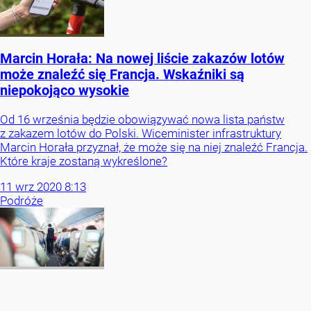
Marcin Horała: Na nowej liście zakazów lotów
może znaleźć się Francja. Wskaźniki są
niepokojąco wysokie
Od 16 września będzie obowiązywać nowa lista państw
z zakazem lotów do Polski. Wiceminister infrastruktury
Marcin Horała przyznał, że może się na niej znaleźć Francja.
Które kraje zostaną wykreślone?
11
wrz
2020
8:13
Podróże