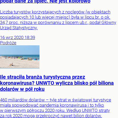
podał dane za lipiec. Nie jest kolorowo
Liczba turystów korzystających z noclegów (w obiektach
posiadających 10 lub więcej miejsc) była w lipcu br. o ok.
34,7 proc. niższa w porównaniu z lipcem ub.r., podał Główny
Urząd Statystyczny.
16
wrz
2020
18:39
Podróże
Ile straciła branża turystyczna przez
koronawirusa? UNWTO wylicza blisko pół biliona
dolarów w pół roku
460 miliardów dolarów – tyle strat w światowej turystyce
miała spowodować pandemia koronawirusa i to tylko
w pierwszym półroczu 2020 roku. Według UNWTO straty
za rok 2020 mogą przekroczyć nawet bilion dolarów.