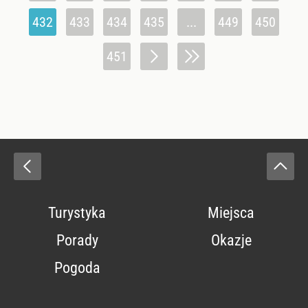
432
433
434
435
...
449
450
451
Turystyka
Miejsca
Porady
Okazje
Pogoda