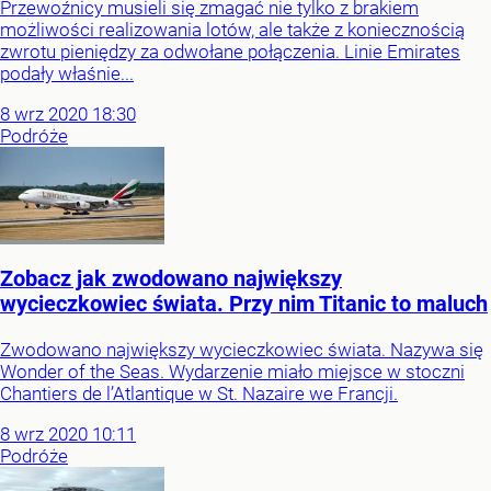
Przewoźnicy musieli się zmagać nie tylko z brakiem
możliwości realizowania lotów, ale także z koniecznością
zwrotu pieniędzy za odwołane połączenia. Linie Emirates
podały właśnie...
8
wrz
2020
18:30
Podróże
Zobacz jak zwodowano największy
wycieczkowiec świata. Przy nim Titanic to maluch
Zwodowano największy wycieczkowiec świata. Nazywa się
Wonder of the Seas. Wydarzenie miało miejsce w stoczni
Chantiers de l’Atlantique w St. Nazaire we Francji.
8
wrz
2020
10:11
Podróże