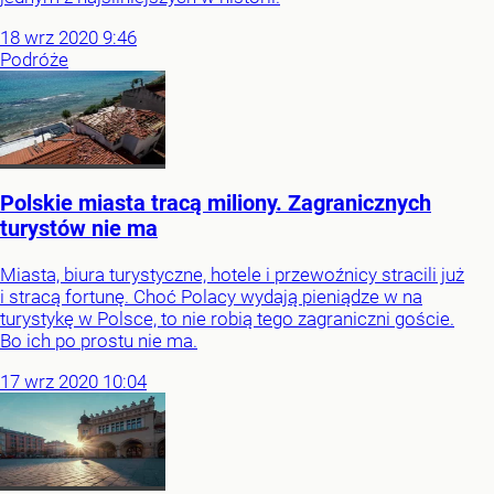
18
wrz
2020
9:46
Podróże
Polskie miasta tracą miliony. Zagranicznych
turystów nie ma
Miasta, biura turystyczne, hotele i przewoźnicy stracili już
i stracą fortunę. Choć Polacy wydają pieniądze w na
turystykę w Polsce, to nie robią tego zagraniczni goście.
Bo ich po prostu nie ma.
17
wrz
2020
10:04