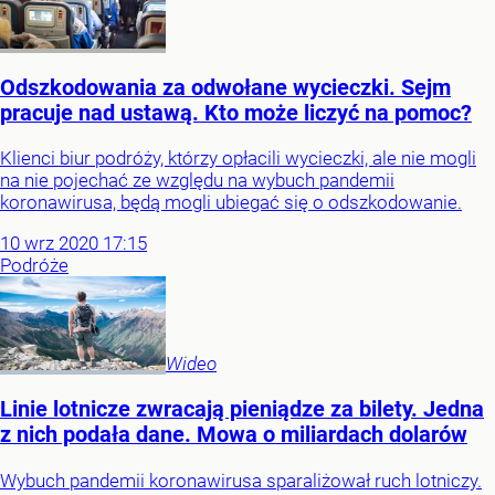
Odszkodowania za odwołane wycieczki. Sejm
pracuje nad ustawą. Kto może liczyć na pomoc?
Klienci biur podróży, którzy opłacili wycieczki, ale nie mogli
na nie pojechać ze względu na wybuch pandemii
koronawirusa, będą mogli ubiegać się o odszkodowanie.
10
wrz
2020
17:15
Podróże
Wideo
Linie lotnicze zwracają pieniądze za bilety. Jedna
z nich podała dane. Mowa o miliardach dolarów
Wybuch pandemii koronawirusa sparaliżował ruch lotniczy.