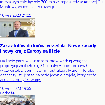
tarcza wyniesie łącznie 700 mln zł, zapowiedział Andrzej Gut-
Mostowy, wiceminister rozwoju.
10
wrz
2020
21:22
Zakaz lotów do końca września. Nowe zasady
i nowy kraj z Europy na liście
Na liście państw z zakazem lotów według wstępnej
propozycji znalazło się 31 państw – poinformował
w czwartek wiceminister infrastruktury Marcin Horała.
Zaznaczył, że jest to na razie jedynie projekt, który może
zostać zmodyfikowany.
10
wrz
2020
19:33
Podróże