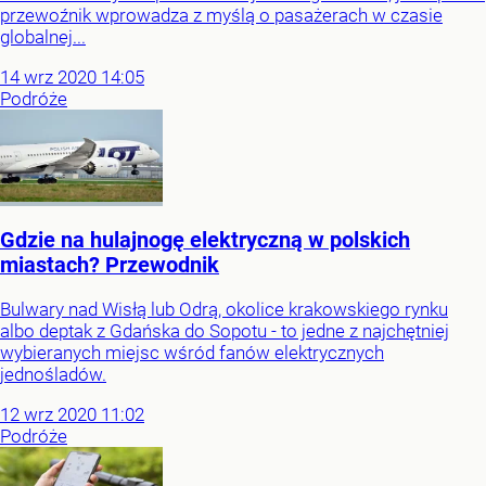
przewoźnik wprowadza z myślą o pasażerach w czasie
globalnej...
14
wrz
2020
14:05
Podróże
Gdzie na hulajnogę elektryczną w polskich
miastach? Przewodnik
Bulwary nad Wisłą lub Odrą, okolice krakowskiego rynku
albo deptak z Gdańska do Sopotu - to jedne z najchętniej
wybieranych miejsc wśród fanów elektrycznych
jednośladów.
12
wrz
2020
11:02
Podróże