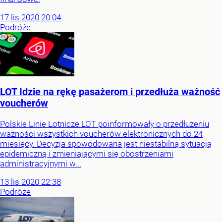
17
lis
2020
20:04
Podróże
LOT Idzie na rękę pasażerom i przedłuża ważność
voucherów
Polskie Linie Lotnicze LOT poinformowały o przedłużeniu
ważności wszystkich voucherów elektronicznych do 24
miesięcy. Decyzja spowodowana jest niestabilną sytuacją
epidemiczną i zmieniającymi się obostrzeniami
administracyjnymi w...
13
lis
2020
22:38
Podróże