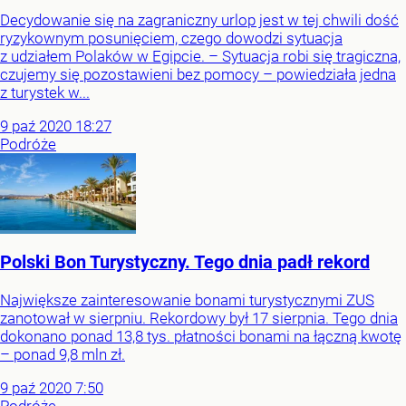
Decydowanie się na zagraniczny urlop jest w tej chwili dość
ryzykownym posunięciem, czego dowodzi sytuacja
z udziałem Polaków w Egipcie. – Sytuacja robi się tragiczna,
czujemy się pozostawieni bez pomocy – powiedziała jedna
z turystek w...
9
paź
2020
18:27
Podróże
Polski Bon Turystyczny. Tego dnia padł rekord
Największe zainteresowanie bonami turystycznymi ZUS
zanotował w sierpniu. Rekordowy był 17 sierpnia. Tego dnia
dokonano ponad 13,8 tys. płatności bonami na łączną kwotę
– ponad 9,8 mln zł.
9
paź
2020
7:50
Podróże