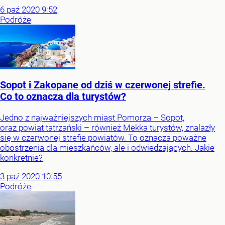
6
paź
2020
9:52
Podróże
Sopot i Zakopane od dziś w czerwonej strefie.
Co to oznacza dla turystów?
Jedno z najważniejszych miast Pomorza – Sopot,
oraz powiat tatrzański – również Mekka turystów, znalazły
się w czerwonej strefie powiatów. To oznacza poważne
obostrzenia dla mieszkańców, ale i odwiedzających. Jakie
konkretnie?
3
paź
2020
10:55
Podróże