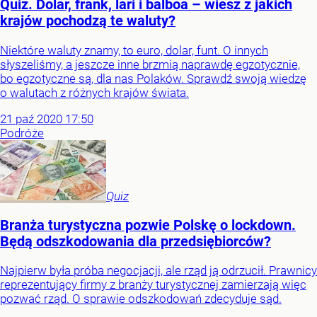
Quiz. Dolar, frank, lari i balboa – wiesz z jakich
krajów pochodzą te waluty?
Niektóre waluty znamy, to euro, dolar, funt. O innych
słyszeliśmy, a jeszcze inne brzmią naprawdę egzotycznie,
bo egzotyczne są, dla nas Polaków. Sprawdź swoją wiedzę
o walutach z różnych krajów świata.
21
paź
2020
17:50
Podróże
Quiz
Branża turystyczna pozwie Polskę o lockdown.
Będą odszkodowania dla przedsiębiorców?
Najpierw była próba negocjacji, ale rząd ją odrzucił. Prawnicy
reprezentujący firmy z branży turystycznej zamierzają więc
pozwać rząd. O sprawie odszkodowań zdecyduje sąd.