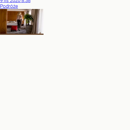
9
lis
2020
8:38
Podróże