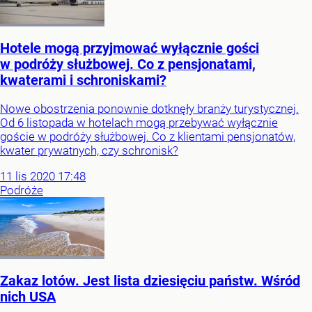
Hotele mogą przyjmować wyłącznie gości
w podróży służbowej. Co z pensjonatami,
kwaterami i schroniskami?
Nowe obostrzenia ponownie dotknęły branży turystycznej.
Od 6 listopada w hotelach mogą przebywać wyłącznie
goście w podróży służbowej. Co z klientami pensjonatów,
kwater prywatnych, czy schronisk?
11
lis
2020
17:48
Podróże
Zakaz lotów. Jest lista dziesięciu państw. Wśród
nich USA