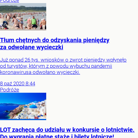
Tłum chętnych do odzyskania pieniędzy
za odwołane wycieczki
Już ponad 26 tys. wniosków o zwrot pieniędzy wpłynęło
od turystów, którym z powodu wybuchu pandemii
koronawirusa odwołano wycieczki.
8
paź
2020
8:44
Podróże
LOT zachęca do udziału w konkursie o lotnictwie.
Do wygrania płatne staże i bilety lotnicze!