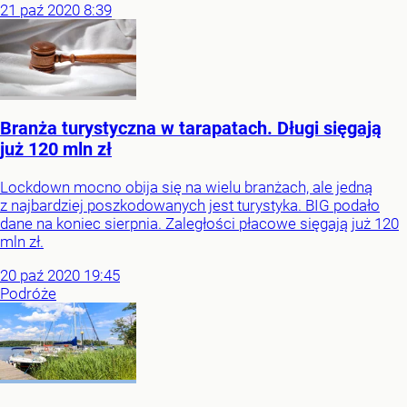
21
paź
2020
8:39
Branża turystyczna w tarapatach. Długi sięgają
już 120 mln zł
Lockdown mocno obija się na wielu branżach, ale jedną
z najbardziej poszkodowanych jest turystyka. BIG podało
dane na koniec sierpnia. Zaległości płacowe sięgają już 120
mln zł.
20
paź
2020
19:45
Podróże