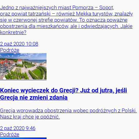
Jedno z najważniejszych miast Pomorza – Sopot,
oraz powiat tatrzański – również Mekka turystów, znalazły
się w czerwonej strefie powiatów. To oznacza poważne
obostrzenia dla mieszkańców, ale i odwiedzających. Jakie
konkretnie?
2
paź
2020
10:08
Podróże
Koniec wycieczek do Grecji? Już od jutra, jeśli
Grecja nie zmieni zdania
Grecja wprowadza obostrzenia wobec podróżnych z Polski.
Nasz kraj chce je opóźnić.
2
paź
2020
9:46
Podróże