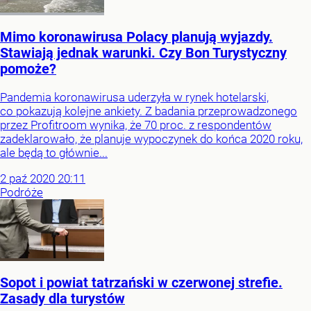
Mimo koronawirusa Polacy planują wyjazdy.
Stawiają jednak warunki. Czy Bon Turystyczny
pomoże?
Pandemia koronawirusa uderzyła w rynek hotelarski,
co pokazują kolejne ankiety. Z badania przeprowadzonego
przez Profitroom wynika, że 70 proc. z respondentów
zadeklarowało, że planuje wypoczynek do końca 2020 roku,
ale będą to głównie...
2
paź
2020
20:11
Podróże
Sopot i powiat tatrzański w czerwonej strefie.
Zasady dla turystów