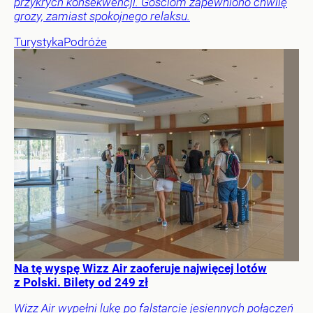
przykrych konsekwencji. Gościom zapewniono chwilę
grozy, zamiast spokojnego relaksu.
Turystyka
Podróże
Na tę wyspę Wizz Air zaoferuje najwięcej lotów
z Polski. Bilety od 249 zł
Wizz Air wypełni lukę po falstarcie jesiennych połączeń