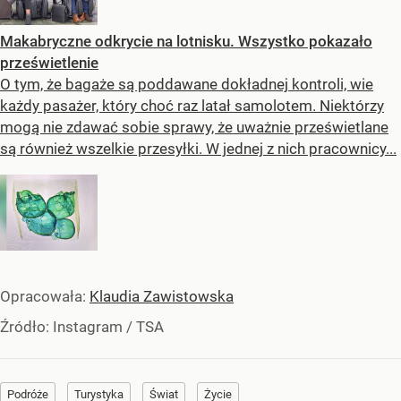
Makabryczne odkrycie na lotnisku. Wszystko pokazało
prześwietlenie
O tym, że bagaże są poddawane dokładnej kontroli, wie
każdy pasażer, który choć raz latał samolotem. Niektórzy
mogą nie zdawać sobie sprawy, że uważnie prześwietlane
są również wszelkie przesyłki. W jednej z nich pracownicy...
Opracowała:
Klaudia Zawistowska
Źródło:
Instagram
/
TSA
Podróże
Turystyka
Świat
Życie