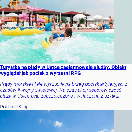
Turystka na plaży w Ustce zaalarmowała służby. Obiekt
wyglądał jak pocisk z wyrzutni RPG
Prądy morskie i fale wyrzuciły na brzeg pocisk artyleryjski z
czasów II wojny światowej. Na czas akcji saperów część
plaży w Ustce była zabezpieczona i wyłączona z użytku.
Podróże
Kraj