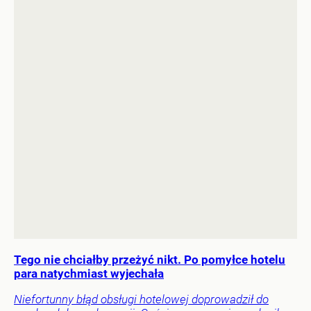
Tego nie chciałby przeżyć nikt. Po pomyłce hotelu
para natychmiast wyjechała
Niefortunny błąd obsługi hotelowej doprowadził do