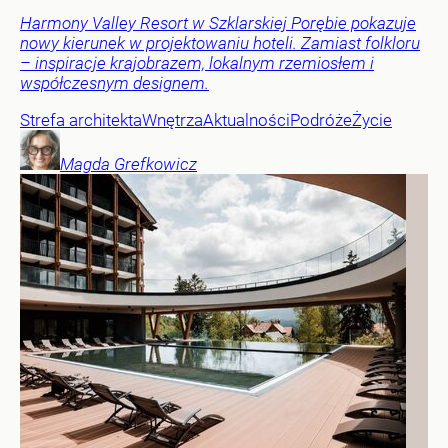
Harmony Valley Resort w Szklarskiej Porębie pokazuje
nowy kierunek w projektowaniu hoteli. Zamiast folkloru
– inspiracje krajobrazem, lokalnym rzemiosłem i
współczesnym designem.
Strefa architekta
Wnętrza
Aktualności
Podróże
Życie
Magda
Grefkowicz