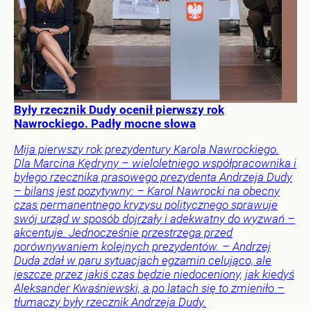
Były rzecznik Dudy ocenił pierwszy rok
Nawrockiego. Padły mocne słowa
Mija pierwszy rok prezydentury Karola Nawrockiego.
Dla Marcina Kędryny – wieloletniego współpracownika i
byłego rzecznika prasowego prezydenta Andrzeja Dudy
– bilans jest pozytywny: – Karol Nawrocki na obecny
czas permanentnego kryzysu politycznego sprawuje
swój urząd w sposób dojrzały i adekwatny do wyzwań –
akcentuje. Jednocześnie przestrzega przed
porównywaniem kolejnych prezydentów. – Andrzej
Duda zdał w paru sytuacjach egzamin celująco, ale
jeszcze przez jakiś czas będzie niedoceniony, jak kiedyś
Aleksander Kwaśniewski, a po latach się to zmieniło –
tłumaczy były rzecznik Andrzeja Dudy.