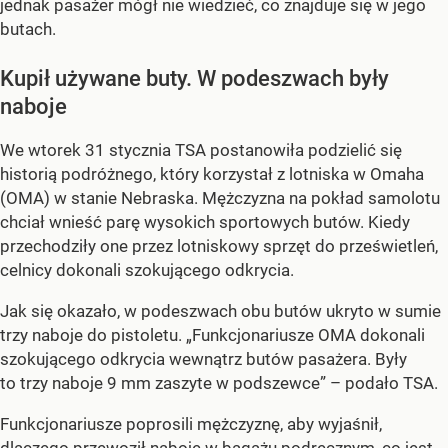
jednak pasażer mógł nie wiedzieć, co znajduje się w jego
butach.
Kupił używane buty. W podeszwach były
naboje
We wtorek 31 stycznia TSA postanowiła podzielić się
historią podróżnego, który korzystał z lotniska w Omaha
(OMA) w stanie Nebraska. Mężczyzna na pokład samolotu
chciał wnieść parę wysokich sportowych butów. Kiedy
przechodziły one przez lotniskowy sprzęt do prześwietleń,
celnicy dokonali szokującego odkrycia.
Jak się okazało, w podeszwach obu butów ukryto w sumie
trzy naboje do pistoletu. „Funkcjonariusze OMA dokonali
szokującego odkrycia wewnątrz butów pasażera. Były
to trzy naboje 9 mm zaszyte w podszewce” – podało TSA.
Funkcjonariusze poprosili mężczyznę, aby wyjaśnił,