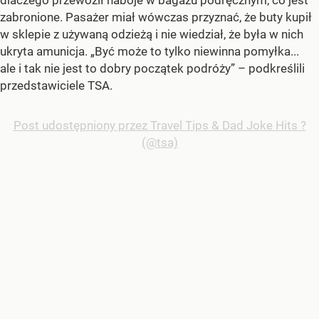
dlaczego przewoził naboje w bagażu podręcznym, co jest
zabronione. Pasażer miał wówczas przyznać, że buty kupił
w sklepie z używaną odzieżą i nie wiedział, że była w nich
ukryta amunicja. „Być może to tylko niewinna pomyłka...
ale i tak nie jest to dobry początek podróży” – podkreślili
przedstawiciele TSA.
Post udostępniony przez Travel Tips & Dad Joke Hits ?
(@tsa)