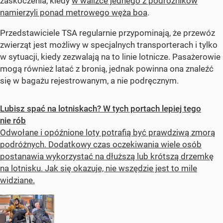
zaskoczenia, kiedy
w walizce jednego z podróżników
namierzyli ponad metrowego węża boa
.
Przedstawiciele TSA regularnie przypominają, że przewóz
zwierząt jest możliwy w specjalnych transporterach i tylko
w sytuacji, kiedy zezwalają na to linie lotnicze. Pasażerowie
mogą również latać z bronią, jednak powinna ona znaleźć
się w bagażu rejestrowanym, a nie podręcznym.
Lubisz spać na lotniskach? W tych portach lepiej tego
nie rób
Odwołane i opóźnione loty potrafią być prawdziwą zmorą
podróżnych. Dodatkowy czas oczekiwania wiele osób
postanawia wykorzystać na dłuższą lub krótszą drzemkę
na lotnisku. Jak się okazuje, nie wszędzie jest to mile
widziane.