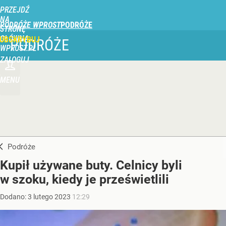
PRZEJDŹ
NA
PODRÓŻE WPROST
STRONĘ
GŁÓWNĄ
UBSKRYBUJ
PODRÓŻE
WPROST.PL
ZALOGUJ
MENU
Podróże
Kupił używane buty. Celnicy byli
w szoku, kiedy je prześwietlili
Dodano:
3
lutego
2023
12:29