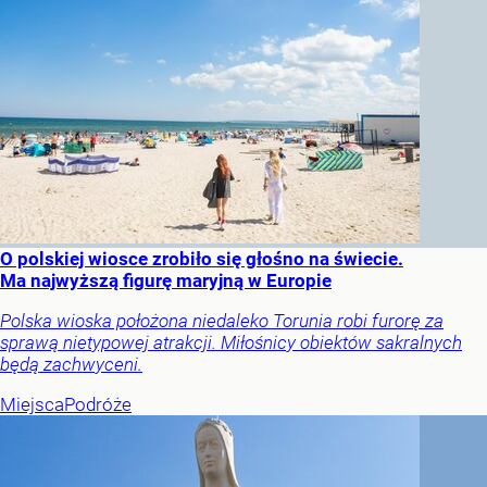
O polskiej wiosce zrobiło się głośno na świecie.
Ma najwyższą figurę maryjną w Europie
Polska wioska położona niedaleko Torunia robi furorę za
sprawą nietypowej atrakcji. Miłośnicy obiektów sakralnych
będą zachwyceni.
Miejsca
Podróże