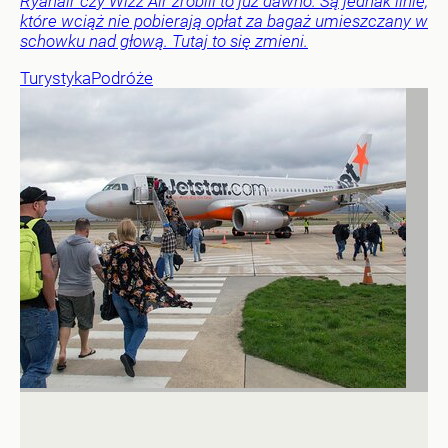
Ryanair czy Wizz Air zrobili to już dawno. Są jednak linie,
które wciąż nie pobierają opłat za bagaż umieszczany w
schowku nad głową. Tutaj to się zmieni.
Turystyka
Podróże