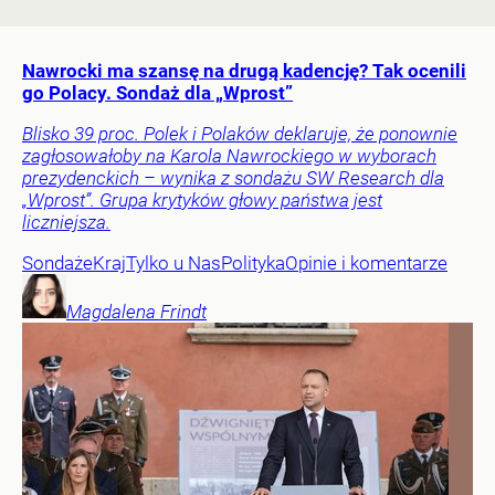
Nawrocki ma szansę na drugą kadencję? Tak ocenili
go Polacy. Sondaż dla „Wprost”
Blisko 39 proc. Polek i Polaków deklaruje, że ponownie
zagłosowałoby na Karola Nawrockiego w wyborach
prezydenckich – wynika z sondażu SW Research dla
„Wprost”. Grupa krytyków głowy państwa jest
liczniejsza.
Sondaże
Kraj
Tylko u Nas
Polityka
Opinie i komentarze
Magdalena
Frindt