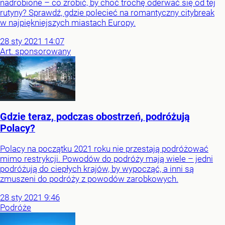
nadrobione – co zrobić, by choć trochę oderwać się od tej
rutyny? Sprawdź, gdzie polecieć na romantyczny citybreak
w najpiękniejszych miastach Europy.
28
sty
2021
14:07
Art. sponsorowany
Gdzie teraz, podczas obostrzeń, podróżują
Polacy?
Polacy na początku 2021 roku nie przestają podróżować
mimo restrykcji. Powodów do podróży mają wiele – jedni
podróżują do ciepłych krajów, by wypocząć, a inni są
zmuszeni do podróży z powodów zarobkowych.
28
sty
2021
9:46
Podróże