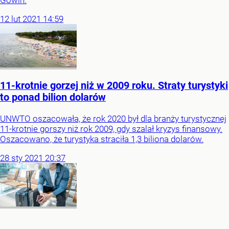
Gowin.
12
lut
2021
14:59
11-krotnie gorzej niż w 2009 roku. Straty turystyki
to ponad bilion dolarów
UNWTO oszacowała, że rok 2020 był dla branży turystycznej
11-krotnie gorszy niż rok 2009, gdy szalał kryzys finansowy.
Oszacowano, że turystyka straciła 1,3 biliona dolarów.
28
sty
2021
20:37