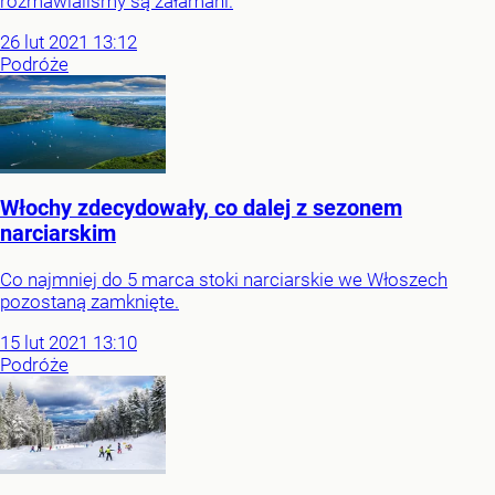
rozmawialiśmy są załamani.
26
lut
2021
13:12
Podróże
Włochy zdecydowały, co dalej z sezonem
narciarskim
Co najmniej do 5 marca stoki narciarskie we Włoszech
pozostaną zamknięte.
15
lut
2021
13:10
Podróże