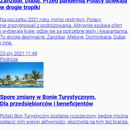
Zanzibar, Dubaj. Przed pandemią Polacy uciekają
w drogie tropiki
Na początku 2021 roku, mimo restrykcji, Polacy
nie zrezygnowali z podróżowania. Aktywnie szukają ofert
i wybierają kraje, gdzie nie są potrzebne testy i kwarantanna.
To drogie destynacje: Zanzibar, Meksyk, Dominikana, Dubaj
i inne.
23
sty
2021
11:49
Podróże
Spore zmiany w Bonie Turystycznym.
Dla przedsiębiorców i beneficjentów
Polski Bon Turystyczny zostanie rozszerzony, będzie można
opłacić nim więcej aktywności, skorzysta na tym też branża.