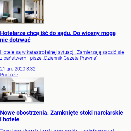
Hotelarze chcą iść do sądu. Do wiosny mogą
nie dotrwać
Hotele są w katastrofalnej sytuacji. Zamierzają sądzić się
z państwem - pisze „Dziennik Gazeta Prawna”.
21
gru
2020
8:32
Podróże
Nowe obostrzenia. Zamknięte stoki narciarskie
i hotele