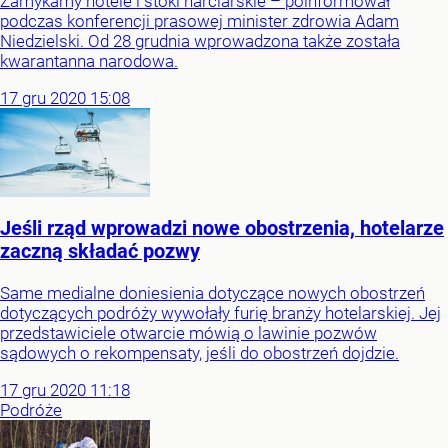
Zamykamy hotele i stoki narciarskie – poinformował
podczas konferencji prasowej minister zdrowia Adam
Niedzielski. Od 28 grudnia wprowadzona także została
kwarantanna narodowa.
17
gru
2020
15:08
Jeśli rząd wprowadzi nowe obostrzenia, hotelarze
zaczną składać pozwy
Same medialne doniesienia dotyczące nowych obostrzeń
dotyczących podróży wywołały furię branży hotelarskiej. Jej
przedstawiciele otwarcie mówią o lawinie pozwów
sądowych o rekompensaty, jeśli do obostrzeń dojdzie.
17
gru
2020
11:18
Podróże