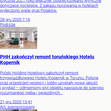
stycznia 2021 roku włącznie. Doprecyzowano wytyczne
dotyczące noclegów. Z zakazu nocowania w hotelach
wyłączono wiele grup Polaków.
28
gru
2020
7:16
Podróże
PHH zakończył remont toruńskiego Hotelu
Kopernik
Polski Holding Hotelowy zakończył remont
trzygwiazdkowego Hotelu Kopernik w Toruniu. Pokoje
oraz przestrzeń recepcji i lobby uzyskały nową jakość
i wygląd – odmieniony styl obiektu nawiązuje do szeroko
rozumianego nieba i gwiezdnych...
21
gru
2020
13:41
Art. sponsorowany