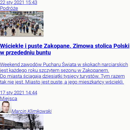
22
sty
2021
15:43
Podróże
Wściekłe i puste Zakopane. Zimowa stolica Polski
w przededniu buntu
Weekend zawodów Pucharu Świata w skokach narciarskich
jest każdego roku szczytem sezonu w Zakopanem.
Do miasta ściągają dziesiątki tysięcy turystów. Tym razem
tak nie jest. Miasto jest puste, a jego mieszkańcy wściekli.
17
sty
2021
14:44
Miejsca
Marcin
Klimkowski