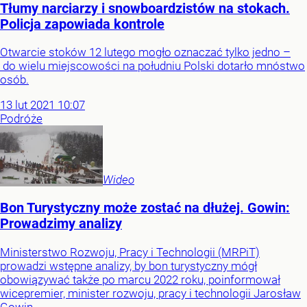
Tłumy narciarzy i snowboardzistów na stokach.
Policja zapowiada kontrole
Otwarcie stoków 12 lutego mogło oznaczać tylko jedno –
do wielu miejscowości na południu Polski dotarło mnóstwo
osób.
13
lut
2021
10:07
Podróże
Wideo
Bon Turystyczny może zostać na dłużej. Gowin:
Prowadzimy analizy
Ministerstwo Rozwoju, Pracy i Technologii (MRPiT)
prowadzi wstępne analizy, by bon turystyczny mógł
obowiązywać także po marcu 2022 roku, poinformował
wicepremier, minister rozwoju, pracy i technologii Jarosław