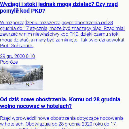
Wyciągi i stoki jednak mogą działać? Czy rząd
pomylił kod PKD?
W rozporządzeniu rozszerzającym obostrzenia od 28
grudnia do 17 stycznia, może być znaczący błąd. Rząd miał
zawrzeć w nim niewłaściwy kod PKD, dzięki czemu stoki
mogą działać, a miały być zamknięte. Tak twierdzi adwokat
Piotr Schramm.
29
gru
2020
8:10
Podróże
Od dziś nowe obostrzenia. Komu od 28 grudnia
wolno nocować w hotelach?
Rząd wprowadził nowe obostrzenia dotyczące nocowania
w hotelach. Obowiązują od 28 grudnia 2020 roku do 17