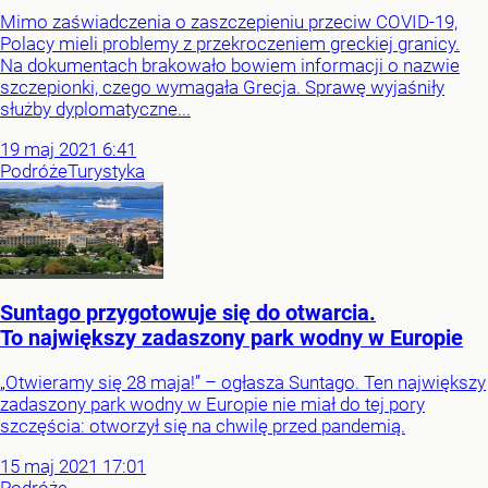
Mimo zaświadczenia o zaszczepieniu przeciw COVID-19,
Polacy mieli problemy z przekroczeniem greckiej granicy.
Na dokumentach brakowało bowiem informacji o nazwie
szczepionki, czego wymagała Grecja. Sprawę wyjaśniły
służby dyplomatyczne...
19
maj
2021
6:41
Podróże
Turystyka
Suntago przygotowuje się do otwarcia.
To największy zadaszony park wodny w Europie
„Otwieramy się 28 maja!” – ogłasza Suntago. Ten największy
zadaszony park wodny w Europie nie miał do tej pory
szczęścia: otworzył się na chwilę przed pandemią.
15
maj
2021
17:01