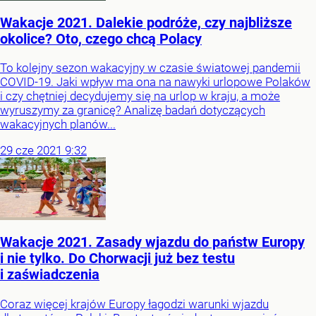
Wakacje 2021. Dalekie podróże, czy najbliższe
okolice? Oto, czego chcą Polacy
To kolejny sezon wakacyjny w czasie światowej pandemii
COVID-19. Jaki wpływ ma ona na nawyki urlopowe Polaków
i czy chętniej decydujemy się na urlop w kraju, a może
wyruszymy za granicę? Analizę badań dotyczących
wakacyjnych planów...
29
cze
2021
9:32
Wakacje 2021. Zasady wjazdu do państw Europy
i nie tylko. Do Chorwacji już bez testu
i zaświadczenia
Coraz więcej krajów Europy łagodzi warunki wjazdu