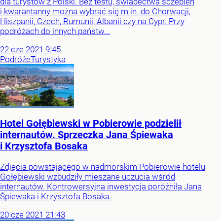
dla turystów z Polski. Bez testu, świadectwa sczepień
i kwarantanny można wybrać się m.in. do Chorwacji,
Hiszpanii, Czech, Rumunii, Albanii czy na Cypr. Przy
podróżach do innych państw...
22
cze
2021
9:45
Podróże
Turystyka
Hotel Gołębiewski w Pobierowie podzielił
internautów. Sprzeczka Jana Śpiewaka
i Krzysztofa Bosaka
Zdjęcia powstającego w nadmorskim Pobierowie hotelu
Gołębiewski wzbudziły mieszane uczucia wśród
internautów. Kontrowersyjna inwestycja poróżniła Jana
Śpiewaka i Krzysztofa Bosaka.
20
cze
2021
21:43