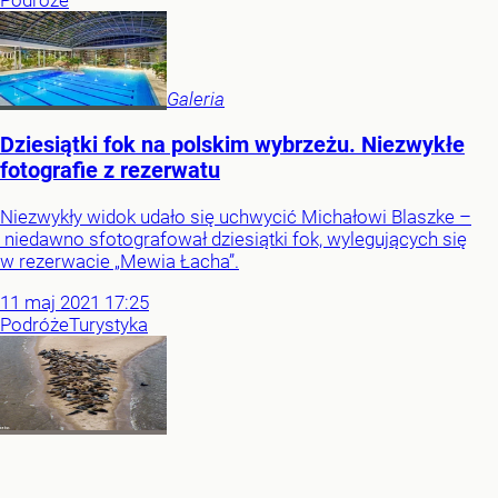
Podróże
Galeria
Dziesiątki fok na polskim wybrzeżu. Niezwykłe
fotografie z rezerwatu
Niezwykły widok udało się uchwycić Michałowi Blaszke –
niedawno sfotografował dziesiątki fok, wylegujących się
w rezerwacie „Mewia Łacha”.
11
maj
2021
17:25
Podróże
Turystyka