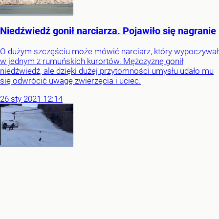
Niedźwiedź gonił narciarza. Pojawiło się nagranie
O dużym szczęściu może mówić narciarz, który wypoczywał
w jednym z rumuńskich kurortów. Mężczyznę gonił
niedźwiedź, ale dzięki dużej przytomności umysłu udało mu
się odwrócić uwagę zwierzęcia i uciec.
26
sty
2021
12:14