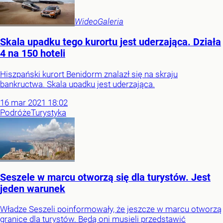
Wideo
Galeria
Skala upadku tego kurortu jest uderzająca. Działa
4 na 150 hoteli
Hiszpański kurort Benidorm znalazł się na skraju
bankructwa. Skala upadku jest uderzająca.
16
mar
2021
18:02
Podróże
Turystyka
Seszele w marcu otworzą się dla turystów. Jest
jeden warunek
Władze Seszeli poinformowały, że jeszcze w marcu otworzą
granice dla turystów. Będą oni musieli przedstawić