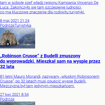
tam w sobotę szef władz regionu Kampania Vincenzo De
Luca. Zakończyło się tam szczepienie ludności,
co ma kluczowe znaczenie dla rozkwitu turystyki.
8
maj
2021
21:24
Podróże
Turystyka
„Robinson Crusoe” z Budelli zmuszony
do wyprowadzki. Mieszkał sam na wyspie przez
32 lata
81-letni Mauro Morandi, nazywany „włoskim Robinsonem
Crusoe”, po 32 latach musi opuścić wyspę Budelli.
Mężczyzna był tam jedynym mieszkańcem.
27
kwi
2021
8:54
Podróże