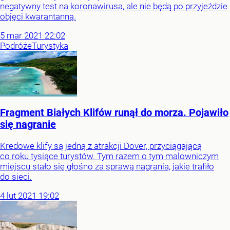
negatywny test na koronawirusa, ale nie będą po przyjeździe
objęci kwarantanną.
5
mar
2021
22:02
Podróże
Turystyka
Fragment Białych Klifów runął do morza. Pojawiło
się nagranie
Kredowe klify są jedną z atrakcji Dover, przyciągającą
co roku tysiące turystów. Tym razem o tym malowniczym
miejscu stało się głośno za sprawą nagrania, jakie trafiło
do sieci.
4
lut
2021
19:02