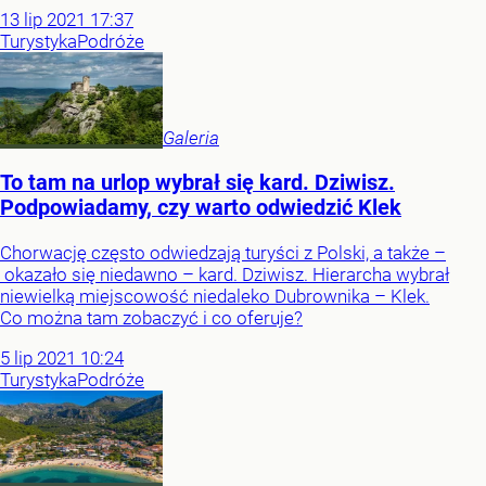
13
lip
2021
17:37
Turystyka
Podróże
Galeria
To tam na urlop wybrał się kard. Dziwisz.
Podpowiadamy, czy warto odwiedzić Klek
Chorwację często odwiedzają turyści z Polski, a także –
okazało się niedawno – kard. Dziwisz. Hierarcha wybrał
niewielką miejscowość niedaleko Dubrownika – Klek.
Co można tam zobaczyć i co oferuje?
5
lip
2021
10:24
Turystyka
Podróże