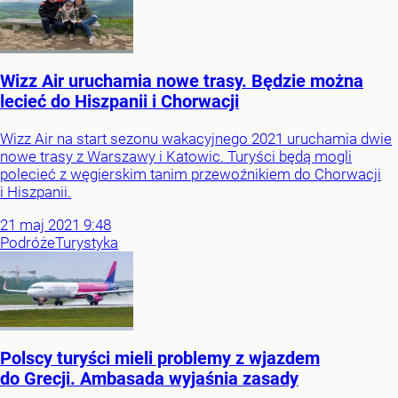
Wizz Air uruchamia nowe trasy. Będzie można
lecieć do Hiszpanii i Chorwacji
Wizz Air na start sezonu wakacyjnego 2021 uruchamia dwie
nowe trasy z Warszawy i Katowic. Turyści będą mogli
polecieć z węgierskim tanim przewoźnikiem do Chorwacji
i Hiszpanii.
21
maj
2021
9:48
Podróże
Turystyka
Polscy turyści mieli problemy z wjazdem
do Grecji. Ambasada wyjaśnia zasady