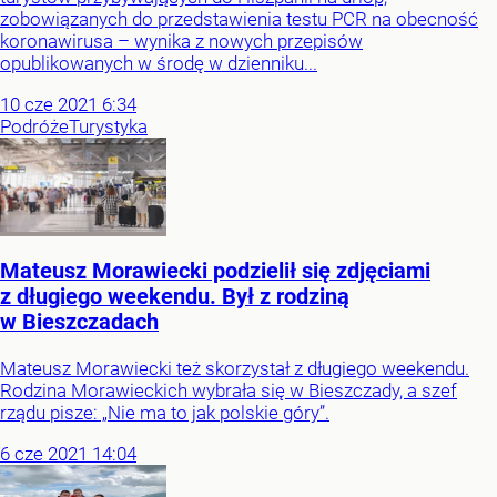
zobowiązanych do przedstawienia testu PCR na obecność
koronawirusa – wynika z nowych przepisów
opublikowanych w środę w dzienniku...
10
cze
2021
6:34
Podróże
Turystyka
Mateusz Morawiecki podzielił się zdjęciami
z długiego weekendu. Był z rodziną
w Bieszczadach
Mateusz Morawiecki też skorzystał z długiego weekendu.
Rodzina Morawieckich wybrała się w Bieszczady, a szef
rządu pisze: „Nie ma to jak polskie góry”.
6
cze
2021
14:04