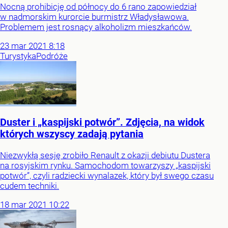
Nocną prohibicję od północy do 6 rano zapowiedział
w nadmorskim kurorcie burmistrz Władysławowa.
Problemem jest rosnący alkoholizm mieszkańców.
23
mar
2021
8:18
Turystyka
Podróże
Duster i „kaspijski potwór”. Zdjęcia, na widok
których wszyscy zadają pytania
Niezwykłą sesję zrobiło Renault z okazji debiutu Dustera
na rosyjskim rynku. Samochodom towarzyszy „kaspijski
potwór”, czyli radziecki wynalazek, który był swego czasu
cudem techniki.
18
mar
2021
10:22